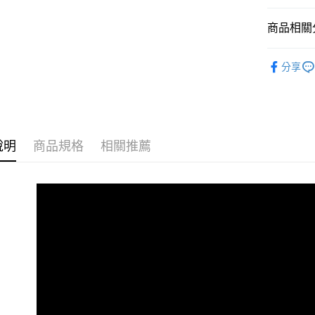
付客戶支
每筆NT$1
商品相關分
【注意事
離島宅配
１．透過由
交易，需
廚房收納
每筆NT$1
求債權轉
分享
新品上架
２．關於
https://aft
３．未成
「AFTE
任。
４．使用「
說明
商品規格
相關推薦
即時審查
結果請求
５．嚴禁
形，恩沛
動。