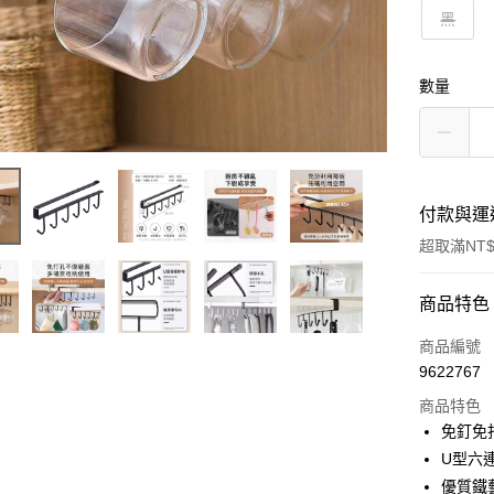
黑
數量
付款與運
超取滿NT$
付款方式
商品特色
信用卡一
商品編號
9622767
超商取貨
商品特色
LINE Pay
免釘免
U型六
Apple Pay
優質鐵