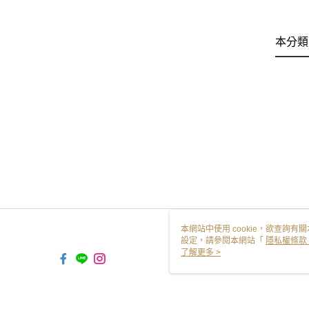
本分類
本網站中使用 cookie，欲查詢有關
設定，請參閱本網站「
隱私權條款
使用 cookie。
了解更多 >