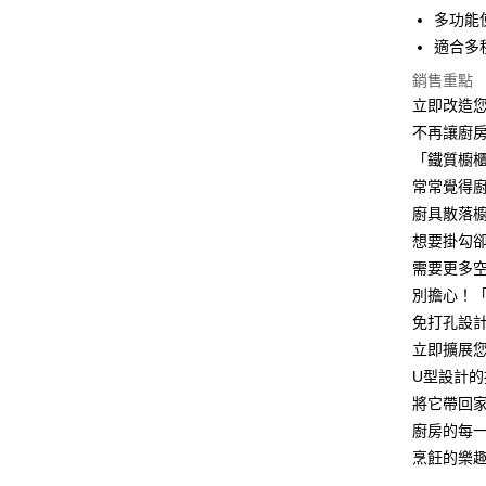
街口支付
多功能
適合多
悠遊付
銷售重點
AFTEE先
立即改造
相關說明
不再讓廚
【關於「A
ATM付款
「鐵質櫥
AFTEE
便利好安
常常覺得
１．簡單
廚具散落
２．便利
運送方式
３．安心
想要掛勾
全家取貨
需要更多
【「AFT
每筆NT$6
別擔心！
１．於結帳
付」結帳
免打孔設
7-11取貨
２．訂單
立即擴展
３．收到繳
每筆NT$6
／ATM／
U型設計
※ 請注意
將它帶回
7-11取貨
絡購買商品
廚房的每
先享後付
每筆NT$1
※ 交易是
烹飪的樂
是否繳費成
宅配