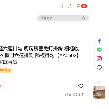
0
櫃六連掛勾 廚房鐵藝免釘掛鉤 櫥櫃收
衣櫃門六連排鉤 隔板掛勾【AA0502】
家庭百貨
499免運
9
已賣出：9件