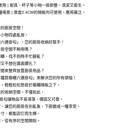
使用 | 廚具、杯子等小物一掛即整，清潔又衛生。
種場景 | 厚度2.4CM的隔板均可使用，應用廣泛。
享後付
您的廚房空間！
房小物四處亂放，
FTEE先享後付」】
櫃六連掛勾」，您的廚房收納好幫手！
先享後付是「在收到商品之後才付款」的支付方式。 讓您購物簡單
心！
廚房空間不夠用嗎？
：不需註冊會員、不需綁卡、不需儲值。
櫥櫃，找不到時手忙腳亂？
：只要手機號碼，簡訊認證，即可結帳。
：先確認商品／服務後，再付款。
卻又不想在牆面鑽孔？
付款
空間來整齊放置廚房用品？
EE先享後付」結帳流程】
0，滿NT$499(含以上)免運費
「鐵質櫥櫃六連掛勾」來解決您的所有煩惱！
方式選擇「AFTEE先享後付」後，將跳轉至「AFTEE先享後
頁面，進行簡訊認證並確認金額後，即可完成結帳。
計，輕輕松松懸掛於櫥櫃隔板之下，
付款
成立數日內，您將收到繳費通知簡訊。
您的收納空間。不僅如此，
費通知簡訊後14天內，點擊此簡訊中的連結，可透過四大超商
0，滿NT$499(含以上)免運費
網路銀行／等多元方式進行付款，方視為交易完成。
的掛勾讓物品不易滑落，穩固又可靠。
：結帳手續完成當下不需立刻繳費，但若您需要取消訂單，請聯
家，讓您的廚房告別亂象，下廚變成一種享受。
(快速到店)
的店家。未經商家同意取消之訂單仍視為有效，需透過AFTEE
一寸，都能因它而生輝，
繳納相關費用。
15
否成功請以「AFTEE先享後付 」之結帳頁面顯示為準，若有關於
趣，從有序的空間開始。
功／繳費後需取消欲退款等相關疑問，請聯繫「AFTEE先享後