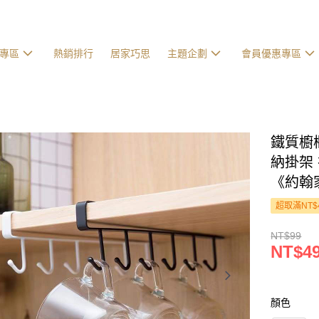
專區
熱銷排行
居家巧思
主題企劃
會員優惠專區
鐵質櫥
納掛架 
《約翰
超取滿NT$
NT$99
NT$4
顏色