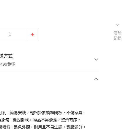
清除
紀錄
送方式
499免運
次付款
付款
打孔 | 簡易安裝，輕松掛於櫥櫃隔板，不傷家具。
連掛勾 | 穩固掛載，物品不易滑落，整齊有序。
藝噴漆 | 黑色外觀，耐用且不易生鏽，質感滿分。