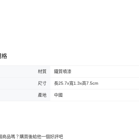
規格
材質
鐵質噴漆
尺寸
長25.7x寬1.3x高7.5cm
產地
中國
個商品嗎？購買後給他一個好評吧