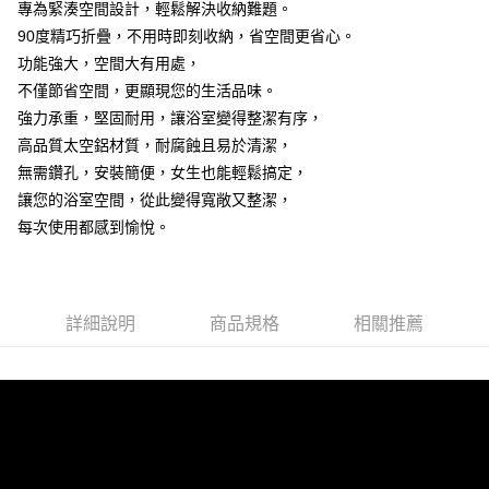
３．收到繳費通知簡訊後14天內，點擊此簡訊中的連結，可透過四大超商／
專為緊湊空間設計，輕鬆解決收納難題。
ATM／網路銀行／等多元方式進行付款，方視為交易完成。
90度精巧折疊，不用時即刻收納，省空間更省心。
※ 請注意：結帳手續完成當下不需立刻繳費，但若您需要取消訂單，請聯絡
功能強大，空間大有用處，
購買商品的店家。未經商家同意取消之訂單仍視為有效，需透過AFTEE先享
後付繳納相關費用。
不僅節省空間，更顯現您的生活品味。
※ 交易是否成功請以「AFTEE先享後付 」之結帳頁面顯示為準，若有關於
強力承重，堅固耐用，讓浴室變得整潔有序，
是否繳費成功／繳費後需取消欲退款等相關疑問，請聯繫「AFTEE先享後付
高品質太空鋁材質，耐腐蝕且易於清潔，
客戶支援中心」
https://netprotections.freshdesk.com/support/home
無需鑽孔，安裝簡便，女生也能輕鬆搞定，
【注意事項】
讓您的浴室空間，從此變得寬敞又整潔，
１．透過由恩沛科技股份有限公司提供之「AFTEE先享後付」服務完成之交
易，需依本服務之必要範圍內提供個人資料，並將交易相關給付款項請求債
每次使用都感到愉悅。
權轉讓予恩沛科技股份有限公司。
２．關於個人資料處理事宜，請瀏覽以下網址：
https://aftee.tw/terms/#terms3
３．未成年的使用者請事先徵得法定代理人或監護人之同意方可使用
「AFTEE先享後付」，若未經同意申辦者引起之損失，本公司不負相關責
詳細說明
商品規格
相關推薦
任。
４．使用「AFTEE先享後付」時，將依據個別帳號之用戶狀況，依本公司即
時審查核予不同之上限額度；若仍有額度不足之情形，本公司將視審查結果
請求用戶進行身份認證。
５．嚴禁一人註冊多個帳號或使用他人資訊註冊。若發現惡意使用之情形，
恩沛科技股份有限公司將有權停止該用戶之使用額度並採取法律行動。