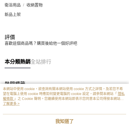
衛浴用品
收納置物
新品上架
評價
喜歡這個商品嗎？購買後給他一個好評吧
本分類熱銷
全站排行
熱門標籤
本網站中使用 cookie，欲查詢有關本網站使用 cookie 方式之詳情，及若您不希
望在電腦上使用 cookie 時應如何變更電腦的 cookie 設定，請參閱本網站「
隱私
權條款
」之 Cookie 聲明。您繼續使用本網站即表示您同意本公司得按本網站使
用條款之 Cookie 聲明使用 cookie。
了解更多 >
我知道了