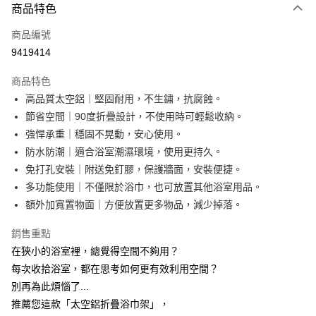
商品特色
信用卡一次付款
商品編號
LINE Pay
9419414
Apple Pay
商品特色
街口支付
高品質太空鋁｜堅固耐用，不生鏽，抗腐蝕。
節省空間｜90度折疊設計，不使用時可輕鬆收納。
悠遊付
強悍承重｜穩固不晃動，安心使用。
AFTEE先享後付
防水防潮｜適合浴室潮濕環境，使用更持久。
相關說明
免打孔安裝｜附送免釘膠，保護牆面，安裝便捷。
【關於「AFTEE先享後付」】
多功能使用｜不僅限於浴巾，也可放置其他浴室用品。
ATM付款
AFTEE先享後付是「在收到商品之後才付款」的支付方式。 讓您購物簡單
額外加寬置物面｜方便放置更多物品，減少掉落。
便利好安心！
１．簡單：不需註冊會員、不需綁卡、不需儲值。
運送方式
２．便利：只要手機號碼，簡訊認證，即可結帳。
銷售重點
３．安心：先確認商品／服務後，再付款。
宅配
在狹小的浴室裡，總覺得空間不夠用？
每筆NT$100，滿NT$799(含以上)免運費
每次收拾浴室，都在思考如何更有效利用空間？
【「AFTEE先享後付」結帳流程】
１．於結帳方式選擇「AFTEE先享後付」後，將跳轉至「AFTEE先享後付」
別再為此煩惱了...
離島宅配
結帳頁面，進行簡訊認證並確認金額後，即可完成結帳。
推薦您這款「太空鋁折疊浴巾架」，
２．訂單成立數日內，您將收到繳費通知簡訊。
每筆NT$150