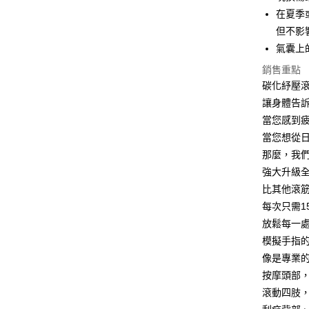
付客戶支
每筆NT$1
在夏季
【注意事
但不影
離島宅配
１．透過由
氣囊上
交易，需
每筆NT$1
求債權轉
銷售重點
２．關於
碳化紓壓
https://aft
讓身體告
３．未成
「AFTE
當您感到
任。
當您想從
４．使用「
即時審查
那麼，我
結果請求
強大升級全
５．嚴禁
比其他滾
形，恩沛
動。
每次只需1
放鬆每一
模擬手指
像是專業
按摩頭部
滾動四肢