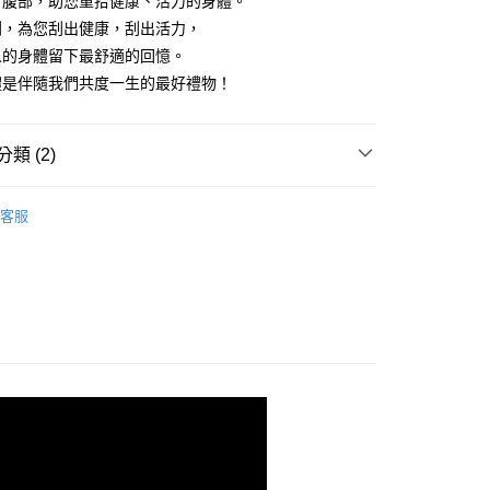
、腹部，助您重拾健康、活力的身體。
刮，為您刮出健康，刮出活力，
人的身體留下最舒適的回憶。
體是伴隨我們共度一生的最好禮物！
類 (2)
客服