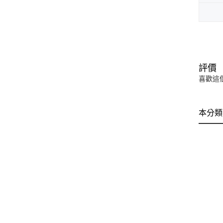
評價
喜歡這
本分類