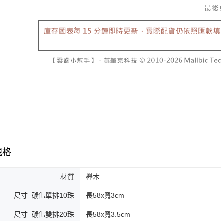
規格
材質
櫸木
尺寸–碳化單排10珠
長58x寬3cm
尺寸–碳化雙排20珠
長58x寬3.5cm