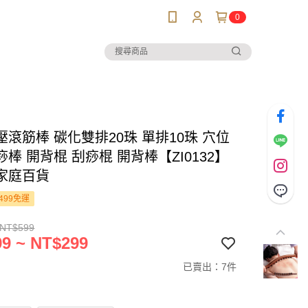
0
滾筋棒 碳化雙排20珠 單排10珠 穴位
棒 開背棍 刮痧棍 開背棒【ZI0132】
家庭百貨
499免運
 NT$599
9 ~ NT$299
已賣出：7件