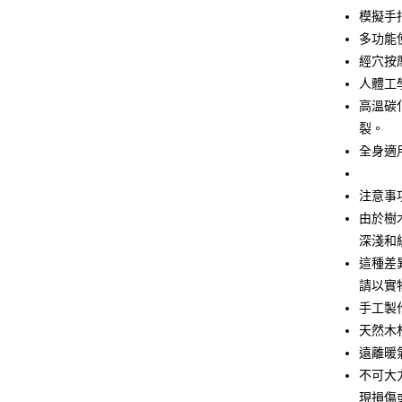
街口支付
模擬手
多功能
悠遊付
經穴按
AFTEE先
人體工
相關說明
高溫碳
【關於「A
ATM付款
裂。
AFTEE
便利好安
全身適
１．簡單
２．便利
運送方式
注意事
３．安心
由於樹
全家取貨
【「AFT
深淺和
每筆NT$6
１．於結帳
付」結帳
這種差
7-11取貨
２．訂單
請以實
３．收到繳
每筆NT$6
手工製
／ATM／
※ 請注意
天然木
7-11取貨
絡購買商品
遠離暖
先享後付
每筆NT$1
※ 交易是
不可大
是否繳費成
宅配
現損傷