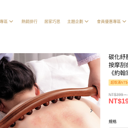
專區
熱銷排行
居家巧思
主題企劃
會員優惠專區
碳化紓壓
按摩刮痧
《約翰
超取滿NT$
NT$399 ~
NT$19
規格