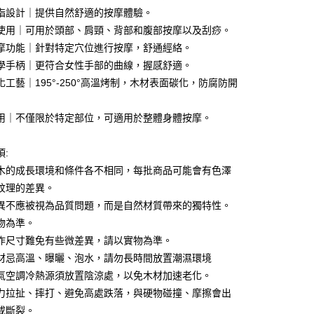
指設計｜提供自然舒適的按摩體驗。
使用｜可用於頭部、肩頸、背部和腹部按摩以及刮痧。
摩功能｜針對特定穴位進行按摩，舒通經絡。
享後付
學手柄｜更符合女性手部的曲線，握感舒適。
化工藝｜195°-250°高溫烤制，木材表面碳化，防腐防開
FTEE先享後付」】
先享後付是「在收到商品之後才付款」的支付方式。 讓您購物簡單
心！
用｜不僅限於特定部位，可適用於整體身體按摩。
：不需註冊會員、不需綁卡、不需儲值。
：只要手機號碼，簡訊認證，即可結帳。
項:
：先確認商品／服務後，再付款。
木的成長環境和條件各不相同，每批商品可能會有色澤
付款
EE先享後付」結帳流程】
紋理的差異。
0，滿NT$499(含以上)免運費
方式選擇「AFTEE先享後付」後，將跳轉至「AFTEE先享後
頁面，進行簡訊認證並確認金額後，即可完成結帳。
異不應被視為品質問題，而是自然材質帶來的獨特性。
付款
成立數日內，您將收到繳費通知簡訊。
物為準。
費通知簡訊後14天內，點擊此簡訊中的連結，可透過四大超商
0，滿NT$499(含以上)免運費
作尺寸難免有些微差異，請以實物為準。
網路銀行／等多元方式進行付款，方視為交易完成。
：結帳手續完成當下不需立刻繳費，但若您需要取消訂單，請聯
材忌高溫、曝曬、泡水，請勿長時間放置潮濕環境
(快速到店)
的店家。未經商家同意取消之訂單仍視為有效，需透過AFTEE
氣空調冷熱源須放置陰涼處，以免木材加速老化。
繳納相關費用。
15
否成功請以「AFTEE先享後付 」之結帳頁面顯示為準，若有關於
力拉扯、摔打、避免高處跌落，與硬物碰撞、摩擦會出
功／繳費後需取消欲退款等相關疑問，請聯繫「AFTEE先享後
或斷裂。