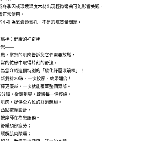
援中心」
https://netprotections.freshdesk.com/support/home
00，滿NT$799(含以上)免運費
或冬季因或環境溫度木材出現輕微彎曲可能影響美觀，
項】
響正常使用。
恩沛科技股份有限公司提供之「AFTEE先享後付」服務完成之
的小孔為氣囊透氣孔，不是瑕疵質量問題。
依本服務之必要範圍內提供個人資料，並將交易相關給付款項請
50
讓予恩沛科技股份有限公司。
個人資料處理事宜，請瀏覽以下網址：
滾筋棒：健康的神奇棒
ee.tw/terms/#terms3
訴您——
年的使用者請事先徵得法定代理人或監護人之同意方可使用
E先享後付」，若未經同意申辦者引起之損失，本公司不負相關責
疲憊，當您的肌肉告訴您它們需要放鬆，
日常的忙碌中取得片刻的舒適，
AFTEE先享後付」時，將依據個別帳號之用戶狀況，依本公司
核予不同之上限額度；若仍有額度不足之情形，本公司將視審查
們為您介紹這個特別的「碳化紓壓滾筋棒」！
用戶進行身份認證。
新雙排20珠，一次按摩，效果翻倍！
一人註冊多個帳號或使用他人資訊註冊。若發現惡意使用之情
筋棒更優越，一次就能覆蓋整個背部。
科技股份有限公司將有權停止該用戶之使用額度並採取法律行
5分鐘，從頭到腳，疏通每一個經絡，
處肌肉，提供全方位的舒適體驗。
的凸點按摩設計，
的按摩師在為您服務。
，舒緩頭部疲勞；
，緩解肌肉酸痛；