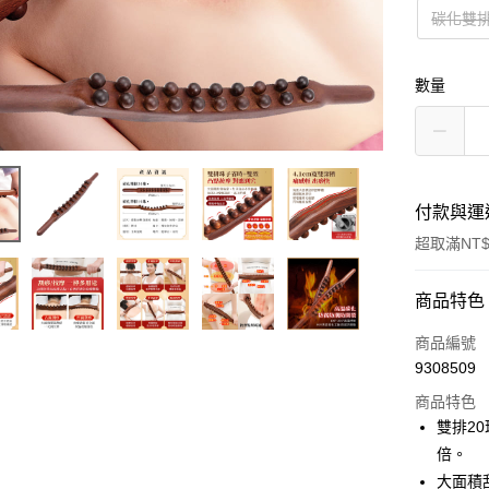
碳化雙排
數量
付款與運
超取滿NT$
付款方式
商品特色
信用卡一
商品編號
9308509
超商取貨
商品特色
LINE Pay
雙排2
倍。
Apple Pay
大面積