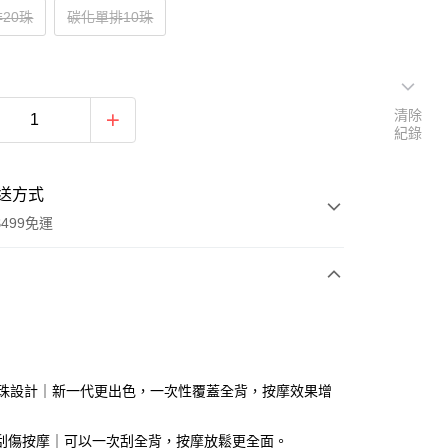
20珠
碳化單排10珠
清除
紀錄
送方式
499免運
次付款
付款
0珠設計｜新一代更出色，一次性覆蓋全背，按摩效果增
刮傷按摩｜可以一次刮全背，按摩放鬆更全面。