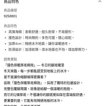
商品特色
信用卡一次付款
商品編號
超商取貨付款
9258801
LINE Pay
商品特色
Apple Pay
高彈海綿｜柔軟舒適，經久耐穿，不易變形。
撞色設計｜時尚簡約，多色可選，隨心搭配。
街口支付
加厚4cm｜隔絕冰冷地面，讓你溫暖過冬。
悠遊付
防滑設計｜加深紋理，濕水地面也不怕，增加摩擦力。
AFTEE先享後付
銷售重點
相關說明
「撞色保暖厚底棉拖」— 冬日的腳底暖意
【關於「AFTEE先享後付」】
冬天來臨，每一步都能感受到地板上的冰冷，
ATM付款
AFTEE先享後付是「在收到商品之後才付款」的支付方式。 讓您購物簡單
便利好安心！
是不是讓你縮腳縮得更厲害？
１．簡單：不需註冊會員、不需綁卡、不需儲值。
這款「撞色保暖厚底棉拖」，採用了獨特的包邊設計，
運送方式
２．便利：只要手機號碼，簡訊認證，即可結帳。
完整包覆腳周圍，就像是給腳一個溫暖的抱抱。
３．安心：先確認商品／服務後，再付款。
全家取貨付款
而它的Q彈厚底，不僅讓你的腳感覺如踩在雲端般舒適，
每筆NT$60，滿NT$499(含以上)免運費
【「AFTEE先享後付」結帳流程】
更重要的是，它能有效隔絕地板的冰冷，
１．於結帳方式選擇「AFTEE先享後付」後，將跳轉至「AFTEE先享後付」