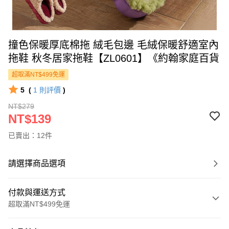
撞色保暖厚底棉拖 絨毛包邊 毛絨保暖舒適室內
拖鞋 秋冬居家拖鞋【ZL0601】《約翰家庭百貨
超取滿NT$499免運
5
(
1
則評價
)
NT$279
NT$139
已賣出：12件
請選擇商品選項
付款與運送方式
超取滿NT$499免運
付款方式