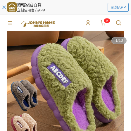
約翰家庭百貨
開啟APP
立刻使用官方APP
0
1
/
10