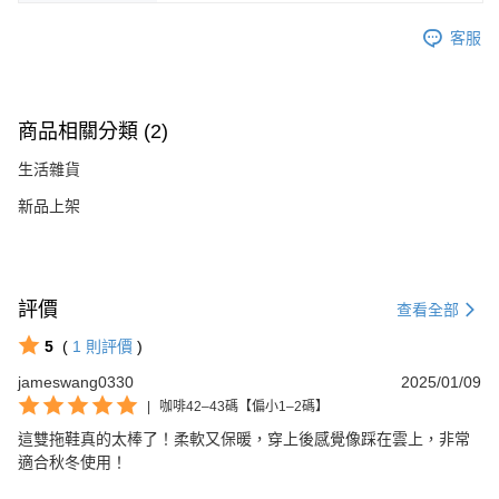
客服
商品相關分類 (2)
生活雜貨
新品上架
評價
查看全部
5
(
1
則評價
)
jameswang0330
2025/01/09
|
咖啡42–43碼【偏小1–2碼】
這雙拖鞋真的太棒了！柔軟又保暖，穿上後感覺像踩在雲上，非常
適合秋冬使用！