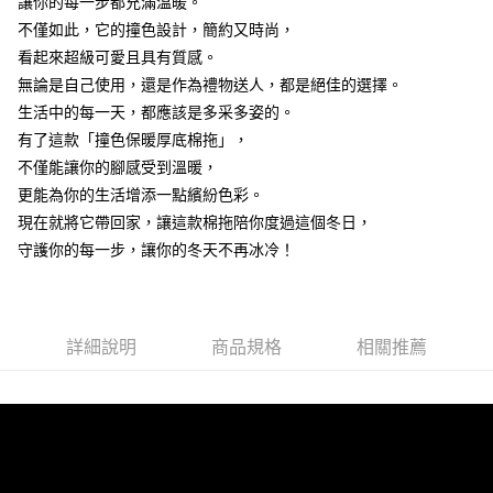
7-11取貨付款
讓你的每一步都充滿溫暖。
結帳頁面，進行簡訊認證並確認金額後，即可完成結帳。
２．訂單成立數日內，您將收到繳費通知簡訊。
每筆NT$60，滿NT$499(含以上)免運費
不僅如此，它的撞色設計，簡約又時尚，
３．收到繳費通知簡訊後14天內，點擊此簡訊中的連結，可透過四大超商／
看起來超級可愛且具有質感。
ATM／網路銀行／等多元方式進行付款，方視為交易完成。
7-11取貨(快速到店)
※ 請注意：結帳手續完成當下不需立刻繳費，但若您需要取消訂單，請聯絡
無論是自己使用，還是作為禮物送人，都是絕佳的選擇。
每筆NT$115
購買商品的店家。未經商家同意取消之訂單仍視為有效，需透過AFTEE先享
生活中的每一天，都應該是多采多姿的。
後付繳納相關費用。
有了這款「撞色保暖厚底棉拖」，
宅配
※ 交易是否成功請以「AFTEE先享後付 」之結帳頁面顯示為準，若有關於
是否繳費成功／繳費後需取消欲退款等相關疑問，請聯繫「AFTEE先享後付
不僅能讓你的腳感受到溫暖，
每筆NT$100，滿NT$799(含以上)免運費
客戶支援中心」
https://netprotections.freshdesk.com/support/home
更能為你的生活增添一點繽紛色彩。
離島宅配
【注意事項】
現在就將它帶回家，讓這款棉拖陪你度過這個冬日，
１．透過由恩沛科技股份有限公司提供之「AFTEE先享後付」服務完成之交
每筆NT$150
守護你的每一步，讓你的冬天不再冰冷！
易，需依本服務之必要範圍內提供個人資料，並將交易相關給付款項請求債
權轉讓予恩沛科技股份有限公司。
２．關於個人資料處理事宜，請瀏覽以下網址：
https://aftee.tw/terms/#terms3
３．未成年的使用者請事先徵得法定代理人或監護人之同意方可使用
詳細說明
商品規格
相關推薦
「AFTEE先享後付」，若未經同意申辦者引起之損失，本公司不負相關責
任。
４．使用「AFTEE先享後付」時，將依據個別帳號之用戶狀況，依本公司即
時審查核予不同之上限額度；若仍有額度不足之情形，本公司將視審查結果
請求用戶進行身份認證。
５．嚴禁一人註冊多個帳號或使用他人資訊註冊。若發現惡意使用之情形，
恩沛科技股份有限公司將有權停止該用戶之使用額度並採取法律行動。