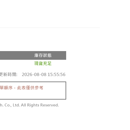
【廚貴妃CUGF】優質不鏽鋼廚具