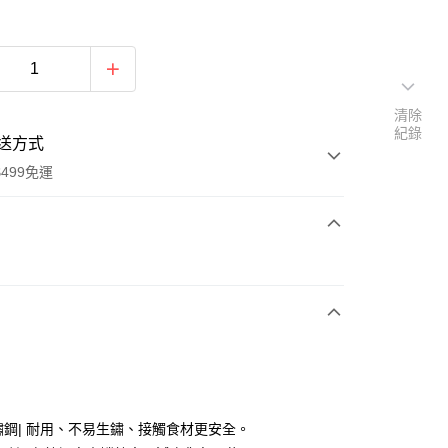
清除
紀錄
送方式
499免運
次付款
付款
不鏽鋼| 耐用、不易生鏽、接觸食材更安全。