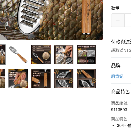
數量
付款與運
超取滿NT$
付款方式
品牌
信用卡一
廚貴妃
超商取貨
商品特色
LINE Pay
商品編號
Apple Pay
9113593
商品特色
街口支付
304
悠遊付