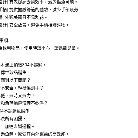
設計| 有效提高去鱗效率，減少傷魚可能。
手柄| 提供握感舒適的體驗，減少手部疲勞。
享後付
藝| 外觀美觀且不易刮花。
FTEE先享後付」】
設計| 安全放置，避免手柄接觸污物。
先享後付是「在收到商品之後才付款」的支付方式。 讓您購物簡單
心！
事項:
：不需註冊會員、不需綁卡、不需儲值。
：只要手機號碼，簡訊認證，即可結帳。
為銳利物品，使用時請小心，請遠離兒童。
：先確認商品／服務後，再付款。
付款
EE先享後付」結帳流程】
木遇上頂級304不鏽鋼，
0，滿NT$499(含以上)免運費
方式選擇「AFTEE先享後付」後，將跳轉至「AFTEE先享後
的傳世珍品誕生，
頁面，進行簡訊認證並確認金額後，即可完成結帳。
付款
成立數日內，您將收到繳費通知簡訊。
經面對以下問題？
費通知簡訊後14天內，點擊此簡訊中的連結，可透過四大超商
0，滿NT$499(含以上)免運費
鱗不安全，輕易傷到手？
網路銀行／等多元方式進行付款，方視為交易完成。
率低，費時又費力？
：結帳手續完成當下不需立刻繳費，但若您需要取消訂單，請聯
(快速到店)
的店家。未經商家同意取消之訂單仍視為有效，需透過AFTEE
緣和角落總是清理不乾淨？
繳納相關費用。
15
04不鏽鋼魚鱗刨」
否成功請以「AFTEE先享後付 」之結帳頁面顯示為準，若有關於
功／繳費後需取消欲退款等相關疑問，請聯繫「AFTEE先享後
解決所有困擾，
援中心」
https://netprotections.freshdesk.com/support/home
計，加速去鱗過程。
00，滿NT$799(含以上)免運費
刮過魚體，感受其內外鋸齒的高效能，
項】