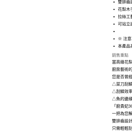
雙排齒
花梨木
AFTEE先
拉絲工
相關說明
【關於「A
可站立
ATM付款
AFTEE
便利好安
※ 注意
１．簡單
２．便利
本產品
運送方式
３．安心
銷售重點
全家取貨
【「AFT
當高級花梨
每筆NT$6
１．於結帳
廚房藝術
付」結帳
7-11取貨
２．訂單
您是否曾
３．收到繳
每筆NT$6
△菜刀刮
／ATM／
△刮鱗效
※ 請注意
7-11取貨
絡購買商品
△魚的邊
先享後付
每筆NT$1
「廚貴妃3
※ 交易是
是否繳費成
一把為您
宅配
付客戶支
雙排齒設
每筆NT$1
只需輕輕
【注意事