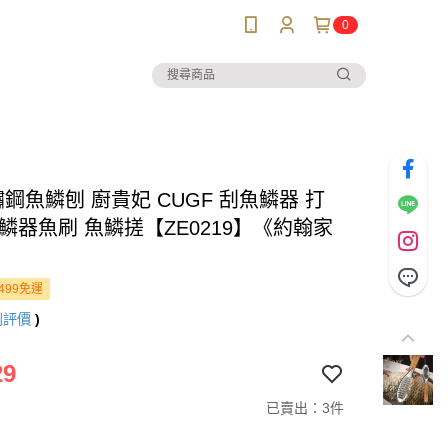
0
鏽鋼魚鱗刨 廚貴妃 CUGF 刮魚鱗器 打
鱗器魚刷 魚鱗搓【ZE0219】《約翰家
499免運
則評價
)
29
已賣出：3件