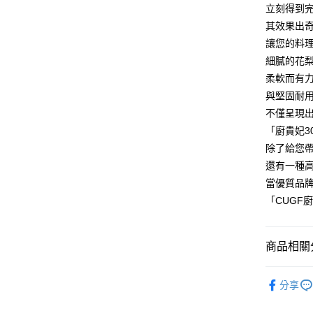
離島宅配
１．透過由
立刻得到
交易，需
每筆NT$1
其效果出
求債權轉
讓您的料
２．關於
https://aft
細膩的花
３．未成
柔軟而有
「AFTE
任。
與堅固耐用
４．使用「
不僅呈現
即時審查
「廚貴妃3
結果請求
５．嚴禁
除了給您
形，恩沛
還有一種
動。
當優質品
「CUGF
商品相關分
廚房用品
分享
新品上架