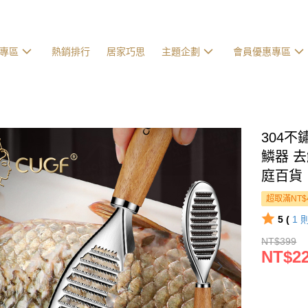
專區
熱銷排行
居家巧思
主題企劃
會員優惠專區
304不
鱗器 去
庭百貨
超取滿NT$
5 (
1
NT$399
NT$2