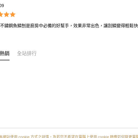
09
04不鏽鋼魚鱗刨是廚房中必備的好幫手，效果非常出色，讓刮鱗變得輕鬆
熱銷
全站排行
本網站使用 cookie 方式之詳情，及若您不希望在電腦上使用 cookie 時應如何變更電腦的