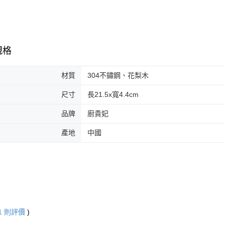
規格
材質
304不鏽鋼、花梨木
尺寸
長21.5x寬4.4cm
品牌
廚貴妃
產地
中國
1
則評價
)