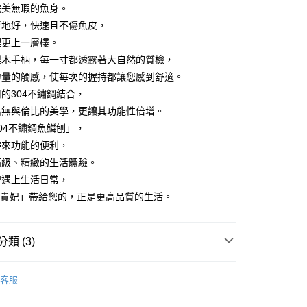
恩沛科技股份有限公司提供之「AFTEE先享後付」服務完成之
完美無瑕的魚身。
依本服務之必要範圍內提供個人資料，並將交易相關給付款項請
50
奇地好，快速且不傷魚皮，
讓予恩沛科技股份有限公司。
理更上一層樓。
個人資料處理事宜，請瀏覽以下網址：
ee.tw/terms/#terms3
梨木手柄，每一寸都透露著大自然的質檢，
年的使用者請事先徵得法定代理人或監護人之同意方可使用
力量的觸感，使每次的握持都讓您感到舒適。
E先享後付」，若未經同意申辦者引起之損失，本公司不負相關責
的304不鏽鋼結合，
AFTEE先享後付」時，將依據個別帳號之用戶狀況，依本公司
出無與倫比的美學，更讓其功能性倍增。
核予不同之上限額度；若仍有額度不足之情形，本公司將視審查
04不鏽鋼魚鱗刨」，
用戶進行身份認證。
一人註冊多個帳號或使用他人資訊註冊。若發現惡意使用之情
帶來功能的便利，
科技股份有限公司將有權停止該用戶之使用額度並採取法律行
高級、精緻的生活體驗。
牌遇上生活日常，
廚貴妃」帶給您的，正是更高品質的生活。
類 (3)
刀具、刨、削具、剪刀
客服