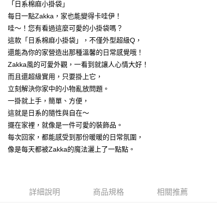
7-11取貨付款
「日系棉麻小掛袋」
結帳頁面，進行簡訊認證並確認金額後，即可完成結帳。
２．訂單成立數日內，您將收到繳費通知簡訊。
每筆NT$60，滿NT$499(含以上)免運費
每日一點Zakka，家也能變得卡哇伊！
３．收到繳費通知簡訊後14天內，點擊此簡訊中的連結，可透過四大超商／
哇～！您有看過這麼可愛的小掛袋嗎？
ATM／網路銀行／等多元方式進行付款，方視為交易完成。
7-11取貨(快速到店)
※ 請注意：結帳手續完成當下不需立刻繳費，但若您需要取消訂單，請聯絡
這款「日系棉麻小掛袋」，不僅外型超級Q，
每筆NT$115
購買商品的店家。未經商家同意取消之訂單仍視為有效，需透過AFTEE先享
還能為你的家營造出那種溫馨的日常感覺哦！
後付繳納相關費用。
Zakka風的可愛外觀，一看到就讓人心情大好！
宅配
※ 交易是否成功請以「AFTEE先享後付 」之結帳頁面顯示為準，若有關於
是否繳費成功／繳費後需取消欲退款等相關疑問，請聯繫「AFTEE先享後付
而且還超級實用，只要掛上它，
每筆NT$100，滿NT$799(含以上)免運費
客戶支援中心」
https://netprotections.freshdesk.com/support/home
立刻解決你家中的小物亂放問題。
離島宅配
【注意事項】
一掛就上手，簡單、方便，
１．透過由恩沛科技股份有限公司提供之「AFTEE先享後付」服務完成之交
每筆NT$150
這就是日系的隨性與自在～
易，需依本服務之必要範圍內提供個人資料，並將交易相關給付款項請求債
擺在家裡，就像是一件可愛的裝飾品。
權轉讓予恩沛科技股份有限公司。
２．關於個人資料處理事宜，請瀏覽以下網址：
每次回家，都能感受到那份暖暖的日常氛圍，
https://aftee.tw/terms/#terms3
像是每天都被Zakka的魔法灑上了一點點。
３．未成年的使用者請事先徵得法定代理人或監護人之同意方可使用
「AFTEE先享後付」，若未經同意申辦者引起之損失，本公司不負相關責
任。
４．使用「AFTEE先享後付」時，將依據個別帳號之用戶狀況，依本公司即
時審查核予不同之上限額度；若仍有額度不足之情形，本公司將視審查結果
詳細說明
商品規格
相關推薦
請求用戶進行身份認證。
５．嚴禁一人註冊多個帳號或使用他人資訊註冊。若發現惡意使用之情形，
恩沛科技股份有限公司將有權停止該用戶之使用額度並採取法律行動。