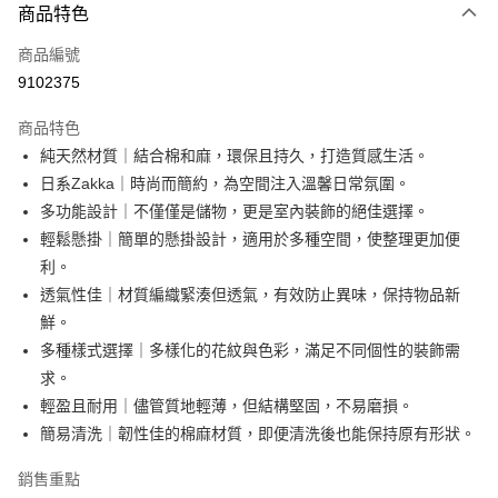
商品特色
信用卡一次付款
商品編號
超商取貨付款
9102375
LINE Pay
商品特色
Apple Pay
純天然材質｜結合棉和麻，環保且持久，打造質感生活。
日系Zakka｜時尚而簡約，為空間注入溫馨日常氛圍。
街口支付
多功能設計｜不僅僅是儲物，更是室內裝飾的絕佳選擇。
悠遊付
輕鬆懸掛｜簡單的懸掛設計，適用於多種空間，使整理更加便
利。
AFTEE先享後付
透氣性佳｜材質編織緊湊但透氣，有效防止異味，保持物品新
相關說明
鮮。
【關於「AFTEE先享後付」】
ATM付款
AFTEE先享後付是「在收到商品之後才付款」的支付方式。 讓您購物簡單
多種樣式選擇｜多樣化的花紋與色彩，滿足不同個性的裝飾需
便利好安心！
求。
１．簡單：不需註冊會員、不需綁卡、不需儲值。
運送方式
輕盈且耐用｜儘管質地輕薄，但結構堅固，不易磨損。
２．便利：只要手機號碼，簡訊認證，即可結帳。
３．安心：先確認商品／服務後，再付款。
全家取貨付款
簡易清洗｜韌性佳的棉麻材質，即便清洗後也能保持原有形狀。
每筆NT$60，滿NT$499(含以上)免運費
【「AFTEE先享後付」結帳流程】
銷售重點
１．於結帳方式選擇「AFTEE先享後付」後，將跳轉至「AFTEE先享後付」