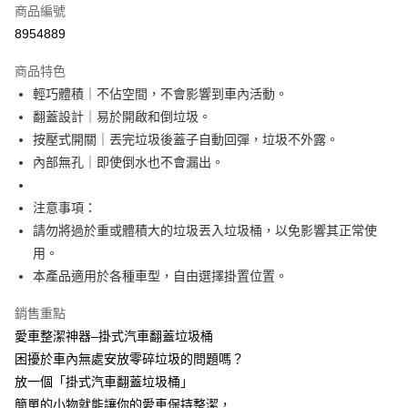
商品編號
超商取貨付款
8954889
LINE Pay
商品特色
Apple Pay
輕巧體積｜不佔空間，不會影響到車內活動。
翻蓋設計｜易於開啟和倒垃圾。
街口支付
按壓式開關｜丟完垃圾後蓋子自動回彈，垃圾不外露。
悠遊付
內部無孔｜即使倒水也不會漏出。
AFTEE先享後付
注意事項：
相關說明
請勿將過於重或體積大的垃圾丟入垃圾桶，以免影響其正常使
【關於「AFTEE先享後付」】
ATM付款
AFTEE先享後付是「在收到商品之後才付款」的支付方式。 讓您購物簡單
用。
便利好安心！
本產品適用於各種車型，自由選擇掛置位置。
１．簡單：不需註冊會員、不需綁卡、不需儲值。
運送方式
２．便利：只要手機號碼，簡訊認證，即可結帳。
銷售重點
３．安心：先確認商品／服務後，再付款。
全家取貨付款
愛車整潔神器–掛式汽車翻蓋垃圾桶
每筆NT$60，滿NT$499(含以上)免運費
【「AFTEE先享後付」結帳流程】
困擾於車內無處安放零碎垃圾的問題嗎？
１．於結帳方式選擇「AFTEE先享後付」後，將跳轉至「AFTEE先享後付」
7-11取貨付款
放一個「掛式汽車翻蓋垃圾桶」
結帳頁面，進行簡訊認證並確認金額後，即可完成結帳。
２．訂單成立數日內，您將收到繳費通知簡訊。
每筆NT$60，滿NT$499(含以上)免運費
簡單的小物就能讓你的愛車保持整潔，