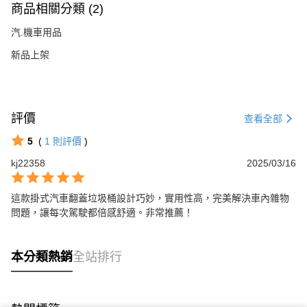
商品相關分類 (2)
汽.機車用品
新品上架
評價
查看全部
5
(
1
則評價
)
kj22358
2025/03/16
這款掛式汽車翻蓋垃圾桶設計巧妙，實用性高，完美解決車內雜物
問題，讓每次駕駛都倍感舒適。非常推薦！
本分類熱銷
全站排行