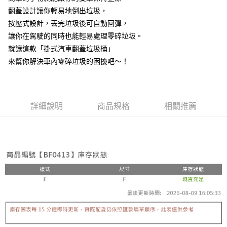
３．收到繳費通知簡訊後14天內，點擊此簡訊中的連結，可透過四大超商／
翻蓋設計讓你輕易地倒出垃圾，
ATM／網路銀行／等多元方式進行付款，方視為交易完成。
7-11取貨(快速到店)
※ 請注意：結帳手續完成當下不需立刻繳費，但若您需要取消訂單，請聯絡
按壓式設計，丟完垃圾後可自動回彈，
每筆NT$115
購買商品的店家。未經商家同意取消之訂單仍視為有效，需透過AFTEE先享
讓你在駕駛的同時也能輕易處理零碎垃圾。
後付繳納相關費用。
就讓這款「掛式汽車翻蓋垃圾桶」
宅配
※ 交易是否成功請以「AFTEE先享後付 」之結帳頁面顯示為準，若有關於
是否繳費成功／繳費後需取消欲退款等相關疑問，請聯繫「AFTEE先享後付
來幫你解決車內零碎垃圾的困擾吧～！
每筆NT$100，滿NT$799(含以上)免運費
客戶支援中心」
https://netprotections.freshdesk.com/support/home
離島宅配
【注意事項】
１．透過由恩沛科技股份有限公司提供之「AFTEE先享後付」服務完成之交
每筆NT$150
易，需依本服務之必要範圍內提供個人資料，並將交易相關給付款項請求債
詳細說明
商品規格
相關推薦
權轉讓予恩沛科技股份有限公司。
２．關於個人資料處理事宜，請瀏覽以下網址：
https://aftee.tw/terms/#terms3
３．未成年的使用者請事先徵得法定代理人或監護人之同意方可使用
「AFTEE先享後付」，若未經同意申辦者引起之損失，本公司不負相關責
任。
４．使用「AFTEE先享後付」時，將依據個別帳號之用戶狀況，依本公司即
時審查核予不同之上限額度；若仍有額度不足之情形，本公司將視審查結果
請求用戶進行身份認證。
５．嚴禁一人註冊多個帳號或使用他人資訊註冊。若發現惡意使用之情形，
恩沛科技股份有限公司將有權停止該用戶之使用額度並採取法律行動。