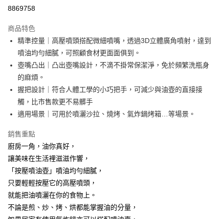
超商取貨付款
8869758
LINE Pay
商品特色
Apple Pay
精準控量｜高壓噴頭搭配微細噴嘴，透過3D立體廣角噴射，達到
噴油均勻細膩，可照顧食材更面面俱到。
街口支付
壺嘴凸出｜凸出壺嘴設計，不滴不掛常保潔淨，免於頻繁洗瓶身
悠遊付
的麻煩。
握把設計｜符合人體工學的小巧把手，可減少與油壺的直接接
AFTEE先享後付
觸，比市售款更不易髒手
相關說明
適用場景｜可用於噴灑沙拉、燒烤、氣炸鍋烤箱…等場景。
【關於「AFTEE先享後付」】
ATM付款
AFTEE先享後付是「在收到商品之後才付款」的支付方式。 讓您購物簡單
便利好安心！
銷售重點
１．簡單：不需註冊會員、不需綁卡、不需儲值。
廚房一角，油你真好，
運送方式
２．便利：只要手機號碼，簡訊認證，即可結帳。
讓美味在生活裡滋滋作響，
３．安心：先確認商品／服務後，再付款。
全家取貨付款
「按壓噴油壺」噴油均勻細膩，
每筆NT$60，滿NT$499(含以上)免運費
【「AFTEE先享後付」結帳流程】
只要輕輕按壓它的高壓噴頭，
１．於結帳方式選擇「AFTEE先享後付」後，將跳轉至「AFTEE先享後付」
7-11取貨付款
就能把油噴灑在你的食物上。
結帳頁面，進行簡訊認證並確認金額後，即可完成結帳。
２．訂單成立數日內，您將收到繳費通知簡訊。
每筆NT$60，滿NT$499(含以上)免運費
不論是煎、炒、烤、烘都能掌握油的分量，
３．收到繳費通知簡訊後14天內，點擊此簡訊中的連結，可透過四大超商／