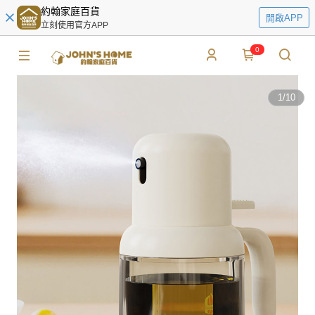
約翰家庭百貨
開啟APP
立刻使用官方APP
0
1
/
10