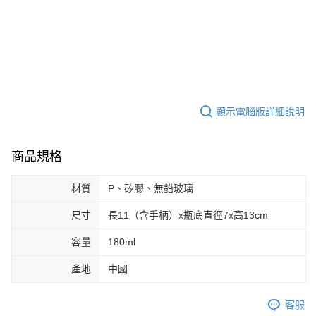
顯示電腦版詳細說明
商品規格
材質
P、矽膠、無鉛玻璃
尺寸
長11（含手柄）x瓶底直徑7x高13cm
容量
180ml
產地
中國
客服