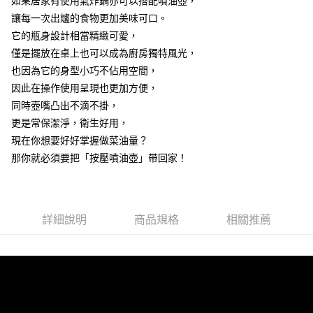
如果居家有使用氣炸鍋亦可以搭配噴油壺，
ATM／網路銀行／等多元方式進行付款，方視為交易完成。
7-11取貨(快速到店)
※ 請注意：結帳手續完成當下不需立刻繳費，但若您需要取消訂單，請聯絡
讓每一次出爐的食物更加美味可口。
每筆NT$115
購買商品的店家。未經商家同意取消之訂單仍視為有效，需透過AFTEE先享
它的瓶身設計相當精緻可愛，
後付繳納相關費用。
僅是擺放在桌上也可以成為廚房獨特風光，
宅配
※ 交易是否成功請以「AFTEE先享後付 」之結帳頁面顯示為準，若有關於
是否繳費成功／繳費後需取消欲退款等相關疑問，請聯繫「AFTEE先享後付
也因為它的身型小巧不佔用空間，
每筆NT$100，滿NT$799(含以上)免運費
客戶支援中心」
https://netprotections.freshdesk.com/support/home
因此在操作使用呈現也更加方便，
離島宅配
【注意事項】
同時壺嘴凸出不滴不掛，
１．透過由恩沛科技股份有限公司提供之「AFTEE先享後付」服務完成之交
每筆NT$150
更是常保潔淨，衛生好用，
易，需依本服務之必要範圍內提供個人資料，並將交易相關給付款項請求債
現在你想要好好掌握做菜油量？
權轉讓予恩沛科技股份有限公司。
２．關於個人資料處理事宜，請瀏覽以下網址：
那你就必須要把「按壓噴油壺」帶回家！
https://aftee.tw/terms/#terms3
３．未成年的使用者請事先徵得法定代理人或監護人之同意方可使用
「AFTEE先享後付」，若未經同意申辦者引起之損失，本公司不負相關責
任。
４．使用「AFTEE先享後付」時，將依據個別帳號之用戶狀況，依本公司即
詳細說明
商品規格
相關推薦
時審查核予不同之上限額度；若仍有額度不足之情形，本公司將視審查結果
請求用戶進行身份認證。
５．嚴禁一人註冊多個帳號或使用他人資訊註冊。若發現惡意使用之情形，
恩沛科技股份有限公司將有權停止該用戶之使用額度並採取法律行動。