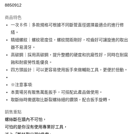
超商取貨付款
8850912
LINE Pay
商品特色
Apple Pay
一次８件｜多款規格可根據不同斷管直徑選擇最適合的進行修
繕。
街口支付
精細螺紋｜螺紋密度佳，螺紋間距剛好，咬齒好可讓旋進的取出
悠遊付
器不易滑牙。
高碳鋼｜採用高碳鋼，提升整體的硬度和抗磨性好，同時在耐腐
AFTEE先享後付
蝕和耐疲勞性能優良。
相關說明
四方頭設計｜可以更容易使用扳手來做輔助工具，更便於扭動。
【關於「AFTEE先享後付」】
ATM付款
AFTEE先享後付是「在收到商品之後才付款」的支付方式。 讓您購物簡單
便利好安心！
※注意事項:
１．簡單：不需註冊會員、不需綁卡、不需儲值。
運送方式
本賣場另有販售萬能扳手，可搭配此產品做使用。
２．便利：只要手機號碼，簡訊認證，即可結帳。
３．安心：先確認商品／服務後，再付款。
全家取貨付款
取斷絲時需選取比斷裂螺絲細的鑽頭，配合扳手旋轉。
每筆NT$60，滿NT$499(含以上)免運費
【「AFTEE先享後付」結帳流程】
銷售重點
１．於結帳方式選擇「AFTEE先享後付」後，將跳轉至「AFTEE先享後付」
7-11取貨付款
螺絲斷在牆內不可怕，
結帳頁面，進行簡訊認證並確認金額後，即可完成結帳。
２．訂單成立數日內，您將收到繳費通知簡訊。
每筆NT$60，滿NT$499(含以上)免運費
可怕的是你沒有使用專業好工具，
３．收到繳費通知簡訊後14天內，點擊此簡訊中的連結，可透過四大超商／