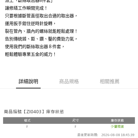
派上「斷絲取出器8件套」
ATM／網路銀行／等多元方式進行付款，方視為交易完成。
7-11取貨(快速到店)
※ 請注意：結帳手續完成當下不需立刻繳費，但若您需要取消訂單，請聯絡
讓修繕工作瞬間完成！
每筆NT$115
購買商品的店家。未經商家同意取消之訂單仍視為有效，需透過AFTEE先享
只要根據斷管直徑取出合適的取出器，
後付繳納相關費用。
運用扳手鉗住逆時針旋轉，
宅配
※ 交易是否成功請以「AFTEE先享後付 」之結帳頁面顯示為準，若有關於
是否繳費成功／繳費後需取消欲退款等相關疑問，請聯繫「AFTEE先享後付
裂在管內、牆內的螺絲就能輕鬆處理！
每筆NT$100，滿NT$799(含以上)免運費
客戶支援中心」
https://netprotections.freshdesk.com/support/home
告別傳統錘、鉅、鑽、鑿的費勁力氣，
離島宅配
【注意事項】
使用我們的斷絲取出器８件套，
１．透過由恩沛科技股份有限公司提供之「AFTEE先享後付」服務完成之交
每筆NT$150
輕鬆體驗專業五金的威力！
易，需依本服務之必要範圍內提供個人資料，並將交易相關給付款項請求債
權轉讓予恩沛科技股份有限公司。
２．關於個人資料處理事宜，請瀏覽以下網址：
https://aftee.tw/terms/#terms3
３．未成年的使用者請事先徵得法定代理人或監護人之同意方可使用
詳細說明
商品規格
相關推薦
「AFTEE先享後付」，若未經同意申辦者引起之損失，本公司不負相關責
任。
４．使用「AFTEE先享後付」時，將依據個別帳號之用戶狀況，依本公司即
時審查核予不同之上限額度；若仍有額度不足之情形，本公司將視審查結果
請求用戶進行身份認證。
５．嚴禁一人註冊多個帳號或使用他人資訊註冊。若發現惡意使用之情形，
恩沛科技股份有限公司將有權停止該用戶之使用額度並採取法律行動。