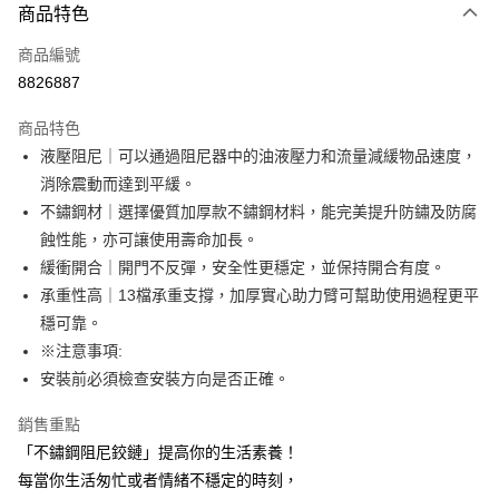
商品特色
信用卡一次付款
商品編號
超商取貨付款
8826887
LINE Pay
商品特色
Apple Pay
液壓阻尼｜可以通過阻尼器中的油液壓力和流量減緩物品速度，
消除震動而達到平緩。
街口支付
不鏽鋼材｜選擇優質加厚款不鏽鋼材料，能完美提升防鏽及防腐
悠遊付
蝕性能，亦可讓使用壽命加長。
緩衝開合｜開門不反彈，安全性更穩定，並保持開合有度。
AFTEE先享後付
承重性高｜13檔承重支撐，加厚實心助力臂可幫助使用過程更平
相關說明
穩可靠。
【關於「AFTEE先享後付」】
ATM付款
AFTEE先享後付是「在收到商品之後才付款」的支付方式。 讓您購物簡單
※注意事項:
便利好安心！
安裝前必須檢查安裝方向是否正確。
１．簡單：不需註冊會員、不需綁卡、不需儲值。
運送方式
２．便利：只要手機號碼，簡訊認證，即可結帳。
銷售重點
３．安心：先確認商品／服務後，再付款。
全家取貨付款
「不鏽鋼阻尼鉸鏈」提高你的生活素養！
每筆NT$60，滿NT$499(含以上)免運費
【「AFTEE先享後付」結帳流程】
每當你生活匆忙或者情緒不穩定的時刻，
１．於結帳方式選擇「AFTEE先享後付」後，將跳轉至「AFTEE先享後付」