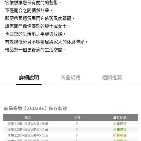
7-11取貨付款
它依然讓您保有關門的藝術，
結帳頁面，進行簡訊認證並確認金額後，即可完成結帳。
２．訂單成立數日內，您將收到繳費通知簡訊。
每筆NT$60，滿NT$499(含以上)免運費
不僅開合之間悄然無聲，
３．收到繳費通知簡訊後14天內，點擊此簡訊中的連結，可透過四大超商／
即便帶著怒氣甩門它依舊風度翩翩，
ATM／網路銀行／等多元方式進行付款，方視為交易完成。
7-11取貨(快速到店)
※ 請注意：結帳手續完成當下不需立刻繳費，但若您需要取消訂單，請聯絡
讓您關門像個優雅的紳士或女士，
每筆NT$115
購買商品的店家。未經商家同意取消之訂單仍視為有效，需透過AFTEE先享
也讓您的生活隨之平靜與放緩，
後付繳納相關費用。
有效降低分貝不吵鄰居與家人的休息時光，
宅配
※ 交易是否成功請以「AFTEE先享後付 」之結帳頁面顯示為準，若有關於
是否繳費成功／繳費後需取消欲退款等相關疑問，請聯繫「AFTEE先享後付
帶給您一個更舒適的生活空間。
每筆NT$100，滿NT$799(含以上)免運費
客戶支援中心」
https://netprotections.freshdesk.com/support/home
離島宅配
【注意事項】
１．透過由恩沛科技股份有限公司提供之「AFTEE先享後付」服務完成之交
每筆NT$150
易，需依本服務之必要範圍內提供個人資料，並將交易相關給付款項請求債
詳細說明
商品規格
相關推薦
權轉讓予恩沛科技股份有限公司。
２．關於個人資料處理事宜，請瀏覽以下網址：
https://aftee.tw/terms/#terms3
３．未成年的使用者請事先徵得法定代理人或監護人之同意方可使用
「AFTEE先享後付」，若未經同意申辦者引起之損失，本公司不負相關責
任。
４．使用「AFTEE先享後付」時，將依據個別帳號之用戶狀況，依本公司即
時審查核予不同之上限額度；若仍有額度不足之情形，本公司將視審查結果
請求用戶進行身份認證。
５．嚴禁一人註冊多個帳號或使用他人資訊註冊。若發現惡意使用之情形，
恩沛科技股份有限公司將有權停止該用戶之使用額度並採取法律行動。