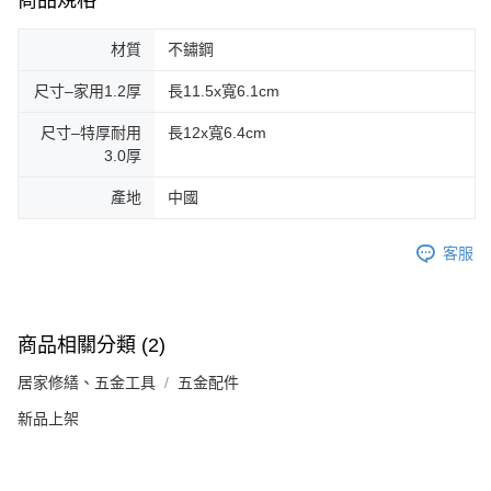
商品規格
材質
不鏽鋼
尺寸–家用1.2厚
長11.5x寬6.1cm
尺寸–特厚耐用
長12x寬6.4cm
3.0厚
產地
中國
客服
商品相關分類 (2)
居家修繕、五金工具
五金配件
新品上架