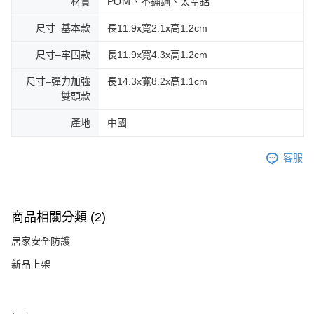
材質
POＭ、不鏽鋼、太空鋁
尺寸–基本款
長11.9x寬2.1x高1.2cm
尺寸–牢固款
長11.9x寬4.3x高1.2cm
尺寸–彈力加強
長14.3x寬8.2x高1.1cm
雙頭款
產地
中國
客服
商品相關分類 (2)
居家安全防護
新品上架