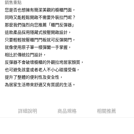
7-11取貨付款
銷售重點
結帳頁面，進行簡訊認證並確認金額後，即可完成結帳。
２．訂單成立數日內，您將收到繳費通知簡訊。
每筆NT$60，滿NT$499(含以上)免運費
您是否也想擁有簡潔美觀的櫥櫃門面，
３．收到繳費通知簡訊後14天內，點擊此簡訊中的連結，可透過四大超商／
同時又能輕鬆開啟不需要外裝拉門呢？
ATM／網路銀行／等多元方式進行付款，方視為交易完成。
7-11取貨(快速到店)
※ 請注意：結帳手續完成當下不需立刻繳費，但若您需要取消訂單，請聯絡
那麼我們強烈向您推薦「櫃門反彈器」
每筆NT$115
購買商品的店家。未經商家同意取消之訂單仍視為有效，需透過AFTEE先享
這款產品採用隱藏式按壓開啟設計，
後付繳納相關費用。
只要輕輕按壓櫃門門板就可反彈開門，
宅配
※ 交易是否成功請以「AFTEE先享後付 」之結帳頁面顯示為準，若有關於
是否繳費成功／繳費後需取消欲退款等相關疑問，請聯繫「AFTEE先享後付
就像使用原子筆一樣彈闔一手掌握，
每筆NT$100，滿NT$799(含以上)免運費
客戶支援中心」
https://netprotections.freshdesk.com/support/home
相比於傳統拉門設計，
離島宅配
【注意事項】
反彈器不會破壞櫥櫃的外觀拉垮居家顏質，
１．透過由恩沛科技股份有限公司提供之「AFTEE先享後付」服務完成之交
每筆NT$150
也可避免孩童或者老人不小心碰撞受傷，
易，需依本服務之必要範圍內提供個人資料，並將交易相關給付款項請求債
提升了整體的便利性及安全性，
權轉讓予恩沛科技股份有限公司。
２．關於個人資料處理事宜，請瀏覽以下網址：
為居家生活帶來舒適又有質感的生活。
https://aftee.tw/terms/#terms3
３．未成年的使用者請事先徵得法定代理人或監護人之同意方可使用
「AFTEE先享後付」，若未經同意申辦者引起之損失，本公司不負相關責
任。
４．使用「AFTEE先享後付」時，將依據個別帳號之用戶狀況，依本公司即
詳細說明
商品規格
相關推薦
時審查核予不同之上限額度；若仍有額度不足之情形，本公司將視審查結果
請求用戶進行身份認證。
５．嚴禁一人註冊多個帳號或使用他人資訊註冊。若發現惡意使用之情形，
恩沛科技股份有限公司將有權停止該用戶之使用額度並採取法律行動。