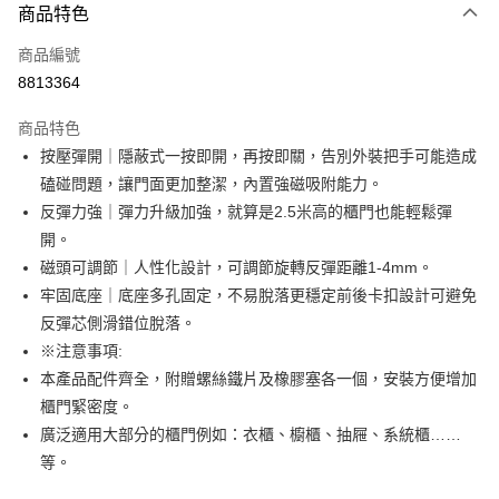
商品特色
信用卡一次付款
商品編號
超商取貨付款
8813364
LINE Pay
商品特色
Apple Pay
按壓彈開｜隱蔽式一按即開，再按即關，告別外裝把手可能造成
磕碰問題，讓門面更加整潔，內置強磁吸附能力。
街口支付
反彈力強｜彈力升級加強，就算是2.5米高的櫃門也能輕鬆彈
悠遊付
開。
磁頭可調節｜人性化設計，可調節旋轉反彈距離1-4mm。
AFTEE先享後付
牢固底座｜底座多孔固定，不易脫落更穩定前後卡扣設計可避免
相關說明
反彈芯側滑錯位脫落。
【關於「AFTEE先享後付」】
ATM付款
AFTEE先享後付是「在收到商品之後才付款」的支付方式。 讓您購物簡單
※注意事項:
便利好安心！
本產品配件齊全，附贈螺絲鐵片及橡膠塞各一個，安裝方便增加
１．簡單：不需註冊會員、不需綁卡、不需儲值。
運送方式
櫃門緊密度。
２．便利：只要手機號碼，簡訊認證，即可結帳。
３．安心：先確認商品／服務後，再付款。
全家取貨付款
廣泛適用大部分的櫃門例如：衣櫃、櫥櫃、抽屜、系統櫃……
等。
每筆NT$60，滿NT$499(含以上)免運費
【「AFTEE先享後付」結帳流程】
１．於結帳方式選擇「AFTEE先享後付」後，將跳轉至「AFTEE先享後付」