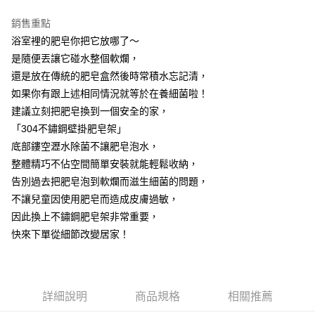
7-11取貨付款
結帳頁面，進行簡訊認證並確認金額後，即可完成結帳。
２．訂單成立數日內，您將收到繳費通知簡訊。
每筆NT$60，滿NT$499(含以上)免運費
銷售重點
３．收到繳費通知簡訊後14天內，點擊此簡訊中的連結，可透過四大超商／
浴室裡的肥皂你把它放哪了～
ATM／網路銀行／等多元方式進行付款，方視為交易完成。
7-11取貨(快速到店)
※ 請注意：結帳手續完成當下不需立刻繳費，但若您需要取消訂單，請聯絡
是隨便丟讓它碰水整個軟爛，
每筆NT$115
購買商品的店家。未經商家同意取消之訂單仍視為有效，需透過AFTEE先享
還是放在傳統的肥皂盒然後時常積水忘記清，
後付繳納相關費用。
如果你有跟上述相同情況就等於在養細菌啦！
宅配
※ 交易是否成功請以「AFTEE先享後付 」之結帳頁面顯示為準，若有關於
是否繳費成功／繳費後需取消欲退款等相關疑問，請聯繫「AFTEE先享後付
建議立刻把肥皂換到一個安全的家，
每筆NT$100，滿NT$799(含以上)免運費
客戶支援中心」
https://netprotections.freshdesk.com/support/home
「304不鏽鋼壁掛肥皂架」
離島宅配
【注意事項】
底部鏤空瀝水除菌不讓肥皂泡水，
１．透過由恩沛科技股份有限公司提供之「AFTEE先享後付」服務完成之交
每筆NT$150
整體精巧不佔空間簡單安裝就能輕鬆收納，
易，需依本服務之必要範圍內提供個人資料，並將交易相關給付款項請求債
告別過去把肥皂泡到軟爛而滋生細菌的問題，
權轉讓予恩沛科技股份有限公司。
２．關於個人資料處理事宜，請瀏覽以下網址：
不讓兒童因使用肥皂而造成皮膚過敏，
https://aftee.tw/terms/#terms3
因此換上不鏽鋼肥皂架非常重要，
３．未成年的使用者請事先徵得法定代理人或監護人之同意方可使用
「AFTEE先享後付」，若未經同意申辦者引起之損失，本公司不負相關責
快來下單從細節改變居家！
任。
４．使用「AFTEE先享後付」時，將依據個別帳號之用戶狀況，依本公司即
時審查核予不同之上限額度；若仍有額度不足之情形，本公司將視審查結果
請求用戶進行身份認證。
詳細說明
商品規格
相關推薦
５．嚴禁一人註冊多個帳號或使用他人資訊註冊。若發現惡意使用之情形，
恩沛科技股份有限公司將有權停止該用戶之使用額度並採取法律行動。