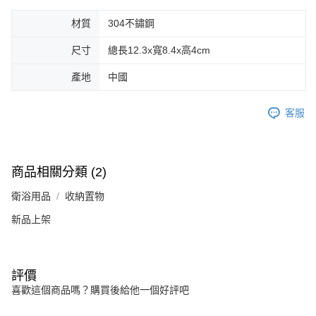
材質
304不鏽鋼
尺寸
總長12.3x寬8.4x高4cm
產地
中國
客服
商品相關分類 (2)
衛浴用品
收納置物
新品上架
評價
喜歡這個商品嗎？購買後給他一個好評吧