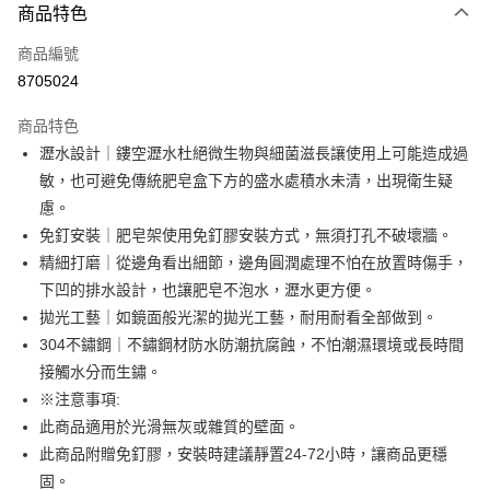
商品特色
信用卡一次付款
商品編號
超商取貨付款
8705024
LINE Pay
商品特色
Apple Pay
瀝水設計｜鏤空瀝水杜絕微生物與細菌滋長讓使用上可能造成過
敏，也可避免傳統肥皂盒下方的盛水處積水未清，出現衛生疑
街口支付
慮。
悠遊付
免釘安裝｜肥皂架使用免釘膠安裝方式，無須打孔不破壞牆。
精細打磨｜從邊角看出細節，邊角圓潤處理不怕在放置時傷手，
AFTEE先享後付
下凹的排水設計，也讓肥皂不泡水，瀝水更方便。
相關說明
拋光工藝｜如鏡面般光潔的拋光工藝，耐用耐看全部做到。
【關於「AFTEE先享後付」】
ATM付款
AFTEE先享後付是「在收到商品之後才付款」的支付方式。 讓您購物簡單
304不鏽鋼｜不鏽鋼材防水防潮抗腐蝕，不怕潮濕環境或長時間
便利好安心！
接觸水分而生鏽。
１．簡單：不需註冊會員、不需綁卡、不需儲值。
運送方式
※注意事項:
２．便利：只要手機號碼，簡訊認證，即可結帳。
３．安心：先確認商品／服務後，再付款。
全家取貨付款
此商品適用於光滑無灰或雜質的壁面。
此商品附贈免釘膠，安裝時建議靜置24-72小時，讓商品更穩
每筆NT$60，滿NT$499(含以上)免運費
【「AFTEE先享後付」結帳流程】
１．於結帳方式選擇「AFTEE先享後付」後，將跳轉至「AFTEE先享後付」
固。