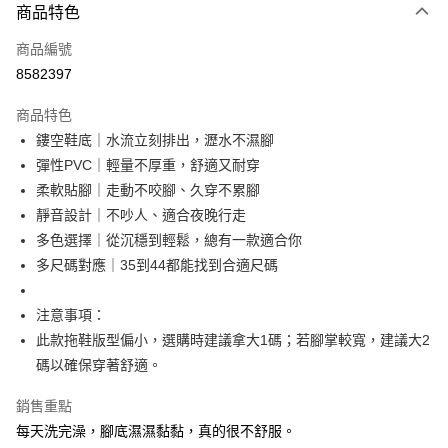
商品特色
信用卡一次付款
商品編號
超商取貨付款
8582397
LINE Pay
商品特色
Apple Pay
鏤空鞋底｜水流立刻排出，瀝水不濕腳
彈性PVC｜輕量不厚重，舒適又耐穿
街口支付
柔軟貼腳｜走動不咬腳、久穿不累腳
悠遊付
靜音設計｜不吵人、適合夜晚行走
多色選擇｜從沉穩到輕鬆，總有一款適合你
AFTEE先享後付
多尺碼對應｜35到44都能找到合適尺碼
相關說明
【關於「AFTEE先享後付」】
ATM付款
AFTEE先享後付是「在收到商品之後才付款」的支付方式。 讓您購物簡單
注意事項：
便利好安心！
此款拖鞋版型偏小，選購時建議拿大1碼；若腳掌較寬，建議大2
１．簡單：不需註冊會員、不需綁卡、不需儲值。
運送方式
碼以確保穿著舒適。
２．便利：只要手機號碼，簡訊認證，即可結帳。
３．安心：先確認商品／服務後，再付款。
全家取貨付款
銷售重點
每筆NT$60，滿NT$499(含以上)免運費
【「AFTEE先享後付」結帳流程】
每天洗完澡，腳底濕濕黏黏，真的很不舒服。
１．於結帳方式選擇「AFTEE先享後付」後，將跳轉至「AFTEE先享後付」