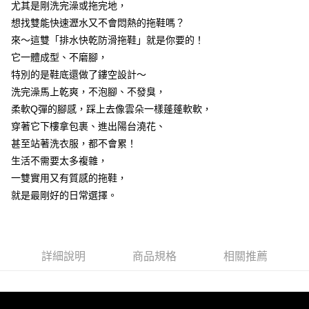
7-11取貨付款
尤其是剛洗完澡或拖完地，
結帳頁面，進行簡訊認證並確認金額後，即可完成結帳。
２．訂單成立數日內，您將收到繳費通知簡訊。
每筆NT$60，滿NT$499(含以上)免運費
想找雙能快速瀝水又不會悶熱的拖鞋嗎？
３．收到繳費通知簡訊後14天內，點擊此簡訊中的連結，可透過四大超商／
來～這雙「排水快乾防滑拖鞋」就是你要的！
ATM／網路銀行／等多元方式進行付款，方視為交易完成。
7-11取貨(快速到店)
※ 請注意：結帳手續完成當下不需立刻繳費，但若您需要取消訂單，請聯絡
它一體成型、不磨腳，
每筆NT$115
購買商品的店家。未經商家同意取消之訂單仍視為有效，需透過AFTEE先享
特別的是鞋底還做了鏤空設計～
後付繳納相關費用。
洗完澡馬上乾爽，不泡腳、不發臭，
宅配
※ 交易是否成功請以「AFTEE先享後付 」之結帳頁面顯示為準，若有關於
是否繳費成功／繳費後需取消欲退款等相關疑問，請聯繫「AFTEE先享後付
柔軟Q彈的腳感，踩上去像雲朵一樣蓬蓬軟軟，
每筆NT$100，滿NT$799(含以上)免運費
客戶支援中心」
https://netprotections.freshdesk.com/support/home
穿著它下樓拿包裹、進出陽台澆花、
離島宅配
【注意事項】
甚至站著洗衣服，都不會累！
１．透過由恩沛科技股份有限公司提供之「AFTEE先享後付」服務完成之交
每筆NT$150
生活不需要太多複雜，
易，需依本服務之必要範圍內提供個人資料，並將交易相關給付款項請求債
一雙實用又有質感的拖鞋，
權轉讓予恩沛科技股份有限公司。
２．關於個人資料處理事宜，請瀏覽以下網址：
就是最剛好的日常選擇。
https://aftee.tw/terms/#terms3
３．未成年的使用者請事先徵得法定代理人或監護人之同意方可使用
「AFTEE先享後付」，若未經同意申辦者引起之損失，本公司不負相關責
任。
４．使用「AFTEE先享後付」時，將依據個別帳號之用戶狀況，依本公司即
詳細說明
商品規格
相關推薦
時審查核予不同之上限額度；若仍有額度不足之情形，本公司將視審查結果
請求用戶進行身份認證。
５．嚴禁一人註冊多個帳號或使用他人資訊註冊。若發現惡意使用之情形，
恩沛科技股份有限公司將有權停止該用戶之使用額度並採取法律行動。