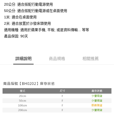
每筆NT$60，滿NT$499(含以上)免運費
20公分: 適合搭配行動電源使用
３．收到繳費通知簡訊後14天內，點擊此簡訊中的連結，可透過四大超商／
ATM／網路銀行／等多元方式進行付款，方視為交易完成。
50公分: 適合搭配行動電源或在桌面使用
7-11取貨(快速到店)
※ 請注意：結帳手續完成當下不需立刻繳費，但若您需要取消訂單，請聯絡
1米: 適合在桌面使用
每筆NT$115
購買商品的店家。未經商家同意取消之訂單仍視為有效，需透過AFTEE先享
後付繳納相關費用。
2米: 適合放置於沙發床頭使用
宅配
※ 交易是否成功請以「AFTEE先享後付 」之結帳頁面顯示為準，若有關於
適用機種: 適用於蘋果手機, 平板; 或是資料傳輸... 等等
是否繳費成功／繳費後需取消欲退款等相關疑問，請聯繫「AFTEE先享後付
每筆NT$100，滿NT$799(含以上)免運費
產品保固: 90天
客戶支援中心」
https://netprotections.freshdesk.com/support/home
離島宅配
【注意事項】
１．透過由恩沛科技股份有限公司提供之「AFTEE先享後付」服務完成之交
每筆NT$150
易，需依本服務之必要範圍內提供個人資料，並將交易相關給付款項請求債
詳細說明
商品規格
相關推薦
權轉讓予恩沛科技股份有限公司。
２．關於個人資料處理事宜，請瀏覽以下網址：
https://aftee.tw/terms/#terms3
３．未成年的使用者請事先徵得法定代理人或監護人之同意方可使用
「AFTEE先享後付」，若未經同意申辦者引起之損失，本公司不負相關責
任。
４．使用「AFTEE先享後付」時，將依據個別帳號之用戶狀況，依本公司即
時審查核予不同之上限額度；若仍有額度不足之情形，本公司將視審查結果
請求用戶進行身份認證。
５．嚴禁一人註冊多個帳號或使用他人資訊註冊。若發現惡意使用之情形，
恩沛科技股份有限公司將有權停止該用戶之使用額度並採取法律行動。