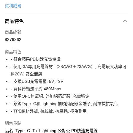
寶利威爾
超商取貨付款
商品特色
LINE Pay
商品編號
Apple Pay
8276362
街口支付
商品特色
悠遊付
- 符合蘋果PD快速充電協議
AFTEE先享後付
- 使用 3A專用充電線材 （28AWG＋23AWG）, 充電最大功率可
相關說明
達20W, 安全無慮
【關於「AFTEE先享後付」】
- 支援USB充電電壓: 5V／9V
ATM付款
AFTEE先享後付是「在收到商品之後才付款」的支付方式。 讓您購物簡單
- 資料傳輸速率約 480Mbps
便利好安心！
１．簡單：不需註冊會員、不需綁卡、不需儲值。
- 使用OFC無氧銅, 外加鋁箔屏蔽, 充電穩定
運送方式
２．便利：只要手機號碼，簡訊認證，即可結帳。
- 鍍鎳Type–C和Lightning插頭搭配鍍金端子, 耐插拔抗氧化
３．安心：先確認商品／服務後，再付款。
全家取貨付款
- TPE線材外被, 抗拉扯, 抗磨耗, 極為耐用
每筆NT$60，滿NT$499(含以上)免運費
【「AFTEE先享後付」結帳流程】
１．於結帳方式選擇「AFTEE先享後付」後，將跳轉至「AFTEE先享後付」
銷售重點
7-11取貨付款
結帳頁面，進行簡訊認證並確認金額後，即可完成結帳。
品名: Type–C_To_Lightning 公對公 PD快速充電線
２．訂單成立數日內，您將收到繳費通知簡訊。