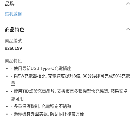
品牌
信用卡一次付款
寶利威爾
超商取貨付款
商品特色
LINE Pay
商品編號
Apple Pay
8268199
街口支付
商品特色
悠遊付
- 使用最新USB Type-C充電插座
AFTEE先享後付
- 與5W充電器相比, 充電速度提升3倍, 30分鐘即可完成50%充電
相關說明
量
【關於「AFTEE先享後付」】
- 使用TID認證充電晶片, 支援市售多種機型快充協議, 蘋果安卓
ATM付款
AFTEE先享後付是「在收到商品之後才付款」的支付方式。 讓您購物簡單
都可用
便利好安心！
１．簡單：不需註冊會員、不需綁卡、不需儲值。
- 多重保護機制, 充電穩定不過熱
運送方式
２．便利：只要手機號碼，簡訊認證，即可結帳。
- 迷你機身外型美觀, 防刮耐摔攜帶方便
３．安心：先確認商品／服務後，再付款。
全家取貨付款
每筆NT$60，滿NT$499(含以上)免運費
【「AFTEE先享後付」結帳流程】
１．於結帳方式選擇「AFTEE先享後付」後，將跳轉至「AFTEE先享後付」