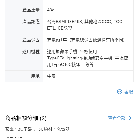
產品重量
43g
產品認證
台灣BSMIR3E498, 其他地區CCC, FCC,
ETL, CE認證
產品保固
充電頭1年（充電線保固依選擇有所不同）
適用機種
適用於蘋果手機, 平板使用
TypeCToLightning接頭或安卓手機, 平板使
用TypeCToC接頭... 等等
產地
中國
客服
商品相關分類 (3)
查看全部
家電、3C周邊
3C線材、充電器