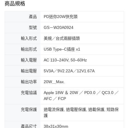
商品規格
產品
PD迷你20W快充頭
型號
GS－W20A0924
輸入形式
美規／台式兩腳插頭
輸出形式
USB Type–C插座 x1
輸入電壓
AC 110–240V, 50–60Hz
輸出電壓
5V3A／9V2.22A／12V1.67A
輸出功率
20W＿Max.
充電協議
Apple 18W ＆ 20W ／ PD3.0 ／ QC3.0 ／
AFC ／ FCP
充電保護
過電流保護, 過電壓保護, 過載保護, 短路保
護
產品尺寸
38x31x30mm