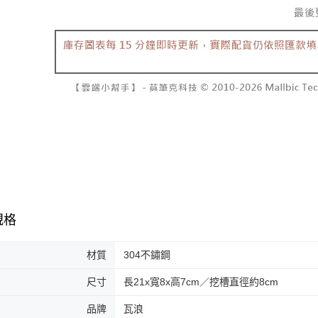
規格
材質
304不鏽鋼
尺寸
長21x寬8x高7cm／挖槽直徑約8cm
品牌
瓦浪