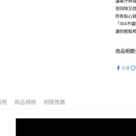
讓果汁榨
交易，需
每筆NT$1
求債權轉
但同時又
２．關於
所有貼心
https://aft
「304不
３．未成
「AFTE
讓你輕鬆
任。
４．使用「
即時審查
商品相關分
結果請求
５．嚴禁
形，恩沛
廚房用品
動。
分享
新品上架
說明
商品規格
相關推薦