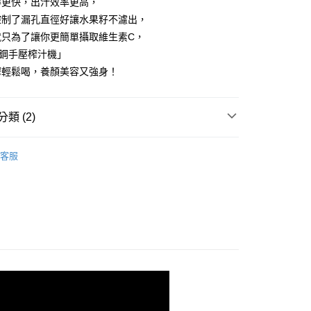
得更快，出汁效率更高，
依本服務之必要範圍內提供個人資料，並將交易相關給付款項請
50
讓予恩沛科技股份有限公司。
控制了漏孔直徑好讓水果籽不濾出，
個人資料處理事宜，請瀏覽以下網址：
就只為了讓你更簡單攝取維生素C，
ee.tw/terms/#terms3
鏽鋼手壓榨汁機」
年的使用者請事先徵得法定代理人或監護人之同意方可使用
E先享後付」，若未經同意申辦者引起之損失，本公司不負相關責
榨輕鬆喝，養顏美容又強身！
AFTEE先享後付」時，將依據個別帳號之用戶狀況，依本公司
核予不同之上限額度；若仍有額度不足之情形，本公司將視審查
類 (2)
用戶進行身份認證。
一人註冊多個帳號或使用他人資訊註冊。若發現惡意使用之情
科技股份有限公司將有權停止該用戶之使用額度並採取法律行
冷水壺、製冰器、榨汁機
客服