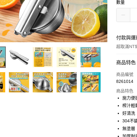
數量
付款與運
超取滿NT$
付款方式
商品特色
信用卡一
商品編號
8261014
超商取貨
商品特色
LINE Pay
施力便
榨汁輕
Apple Pay
好清洗
街口支付
304不
無塗層
悠遊付
加厚耐