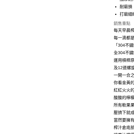
AFTEE先
耐磨損
相關說明
打磨細
【關於「A
ATM付款
AFTEE
銷售重點
便利好安
每天早晨
１．簡單
每一滴都
２．便利
運送方式
３．安心
「304不
全家取貨
全304不
【「AFT
每筆NT$6
運用槓桿
１．於結帳
付」結帳
及12道螺
7-11取貨
２．訂單
一開一合
３．收到繳
每筆NT$6
／ATM／
你看金黃
※ 請注意
紅紅火火
7-11取貨
絡購買商品
酸酸的檸
先享後付
每筆NT$1
※ 交易是
所有軟果
是否繳費成
宅配
壓擠下就
付客戶支
每筆NT$1
當然要擁
【注意事
榨汁倉底
離島宅配
１．透過由