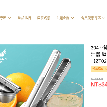
專區
熱銷排行
居家巧思
主題企劃
會員優惠專區
304不
汁器 
【ZT0
超取滿NT$
NT$659
NT$3