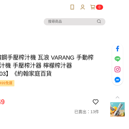
0
鏽鋼手壓榨汁機 瓦浪 VARANG 手動榨
壓汁機 手壓榨汁器 檸檬榨汁器
203】《約翰家庭百貨
499免運
49
已賣出：13件