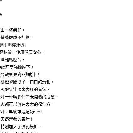
享後付
緻
FTEE先享後付」】
先享後付是「在收到商品之後才付款」的支付方式。 讓您購物簡單
心！
榨出一杯新鮮，
：不需註冊會員、不需綁卡、不需儲值。
是營養健康不加糖。
：只要手機號碼，簡訊認證，即可結帳。
：先確認商品／服務後，再付款。
鏽鋼手壓榨汁機」
付款
鏽鋼材質，使用健康安心，
EE先享後付」結帳流程】
0，滿NT$499(含以上)免運費
原理輕鬆壓合，
方式選擇「AFTEE先享後付」後，將跳轉至「AFTEE先享後
頁面，進行簡訊認證並確認金額後，即可完成結帳。
旋紋理高強擠壓下，
付款
成立數日內，您將收到繳費通知簡訊。
之間軟果果肉3秒成汁！
費通知簡訊後14天內，點擊此簡訊中的連結，可透過四大超商
0，滿NT$499(含以上)免運費
網路銀行／等多元方式進行付款，方視為交易完成。
的柳橙瞬間成了一口口的清甜，
：結帳手續完成當下不需立刻繳費，但若您需要取消訂單，請聯
的火龍果汁帶來大紅的喜氣，
(快速到店)
的店家。未經商家同意取消之訂單仍視為有效，需透過AFTEE
檬汁一杯喚醒你尚未開機的腦袋。
繳納相關費用。
15
否成功請以「AFTEE先享後付 」之結帳頁面顯示為準，若有關於
果肉都可以放在大大的榨汁倉，
功／繳費後需取消欲退款等相關疑問，請聯繫「AFTEE先享後
成汁，早餐誰還配奶茶～
援中心」
https://netprotections.freshdesk.com/support/home
00，滿NT$799(含以上)免運費
有天然營養的果汁！
項】
部特別加大了漏孔設計，
恩沛科技股份有限公司提供之「AFTEE先享後付」服務完成之