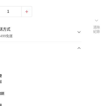
清除
送方式
紀錄
499免運
次付款
付款
捷
鬆
鏽鋼
用