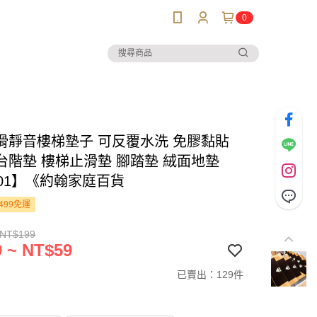
0
滑靜音樓梯墊子 可反覆水洗 免膠黏貼
台階墊 樓梯止滑墊 腳踏墊 絨面地墊
201】《約翰家庭百貨
499免運
 NT$199
 ~ NT$59
已賣出：129件