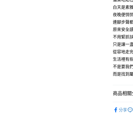
結果請求
白天是素
５．嚴禁
夜晚便悄
形，恩沛
動。
連腳步聲
原來安全
不用緊抓
只是讓一
從容地走
生活裡有
不是要我
而是找到
商品相關分
居家裝飾
分享