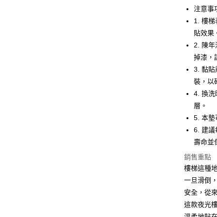
注意事
全家取貨
【「AFT
1. 
每筆NT$6
１．於結帳
付」結帳
貼效果
7-11取貨
２．訂單
2. 
３．收到繳
每筆NT$6
掉漆，
／ATM／
※ 請注意
3. 
7-11取貨
絡購買商品
裝，以
先享後付
每筆NT$1
※ 交易是
4. 
是否繳費成
宅配
層。
付客戶支
每筆NT$1
5. 
【注意事
6. 
離島宅配
１．透過由
壽命並
交易，需
每筆NT$1
求債權轉
銷售重點
２．關於
樓梯這種
https://aft
一旦滑倒
３．未成
「AFTE
安全，從
任。
這款夜光
４．使用「
即時審查
溫柔地貼