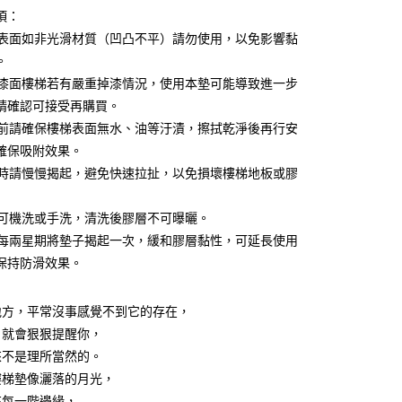
項：
付款
EE先享後付」結帳流程】
樓梯表面如非光滑材質（凹凸不平）請勿使用，以免影響黏
0，滿NT$499(含以上)免運費
方式選擇「AFTEE先享後付」後，將跳轉至「AFTEE先享後
頁面，進行簡訊認證並確認金額後，即可完成結帳。
。
付款
成立數日內，您將收到繳費通知簡訊。
陳年漆面樓梯若有嚴重掉漆情況，使用本墊可能導致進一步
費通知簡訊後14天內，點擊此簡訊中的連結，可透過四大超商
0，滿NT$499(含以上)免運費
請確認可接受再購買。
網路銀行／等多元方式進行付款，方視為交易完成。
：結帳手續完成當下不需立刻繳費，但若您需要取消訂單，請聯
黏貼前請確保樓梯表面無水、油等汙漬，擦拭乾淨後再行安
(快速到店)
的店家。未經商家同意取消之訂單仍視為有效，需透過AFTEE
確保吸附效果。
繳納相關費用。
15
否成功請以「AFTEE先享後付 」之結帳頁面顯示為準，若有關於
換洗時請慢慢揭起，避免快速拉扯，以免損壞樓梯地板或膠
功／繳費後需取消欲退款等相關疑問，請聯繫「AFTEE先享後
援中心」
https://netprotections.freshdesk.com/support/home
00，滿NT$799(含以上)免運費
本墊可機洗或手洗，清洗後膠層不可曝曬。
項】
建議每兩星期將墊子揭起一次，緩和膠層黏性，可延長使用
恩沛科技股份有限公司提供之「AFTEE先享後付」服務完成之
保持防滑效果。
依本服務之必要範圍內提供個人資料，並將交易相關給付款項請
50
讓予恩沛科技股份有限公司。
個人資料處理事宜，請瀏覽以下網址：
地方，平常沒事感覺不到它的存在，
ee.tw/terms/#terms3
，就會狠狠提醒你，
年的使用者請事先徵得法定代理人或監護人之同意方可使用
E先享後付」，若未經同意申辦者引起之損失，本公司不負相關責
來不是理所當然的。
樓梯墊像灑落的月光，
AFTEE先享後付」時，將依據個別帳號之用戶狀況，依本公司
核予不同之上限額度；若仍有額度不足之情形，本公司將視審查
在每一階邊緣，