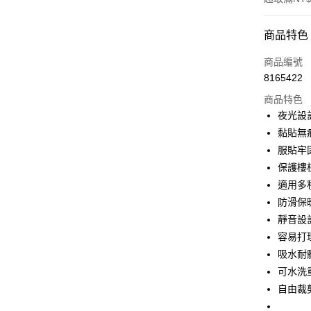
付款方式
商品特色
信用卡一
商品編號
8165422
超商取貨
商品特色
LINE Pay
夜光設
黏貼無
Apple Pay
服貼牢
街口支付
保護樓
適用多
悠遊付
防滑保
AFTEE先
靜音設
相關說明
容易打
【關於「A
ATM付款
吸水耐
AFTEE
便利好安
可水洗
１．簡單
自由裁
２．便利
運送方式
３．安心