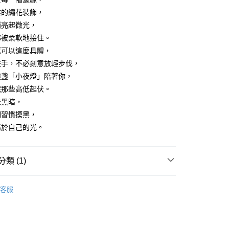
用戶進行身份認證。
雅的繡花裝飾，
一人註冊多個帳號或使用他人資訊註冊。若發現惡意使用之情
悄亮起微光，
科技股份有限公司將有權停止該用戶之使用額度並採取法律行
都被柔軟地接住。
感可以這麼具體，
扶手，不必刻意放輕步伐，
盞盞「小夜燈」陪著你，
完那些高低起伏。
些黑暗，
們習慣摸黑，
屬於自己的光。
類 (1)
、家具
牆貼、地貼、磚貼
客服