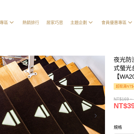
專區
熱銷排行
居家巧思
主題企劃
會員優惠專區
夜光防
式螢光
【WA
超取滿NT$
NT$169 ~
NT$39
規格