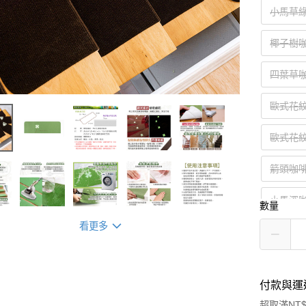
小馬草綠5
椰子樹咖啡
四葉草咖啡
歐式花紋米
歐式花紋深
箭頭咖啡7
小馬深咖5
數量
看更多
付款與運
超取滿NT$