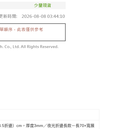
＋4.5折邊）cm，厚度3mm／夜光折邊長款－長70×寬展