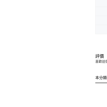
評價
喜歡這
本分類