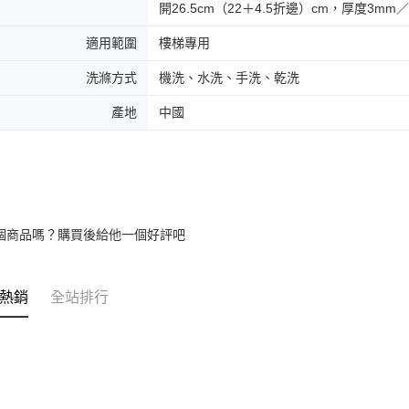
開26.5cm（22＋4.5折邊）cm，厚度3m
適用範圍
樓梯專用
洗滌方式
機洗、水洗、手洗、乾洗
產地
中國
個商品嗎？購買後給他一個好評吧
熱銷
全站排行