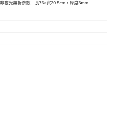
m／非夜光無折邊款－長76×寬20.5cm，厚度3mm