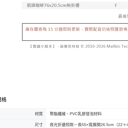
規格
材質
聚酯纖維、PVC乳膠發泡材料
尺寸
夜光折邊短款－長55×寬展開26.5cm（22