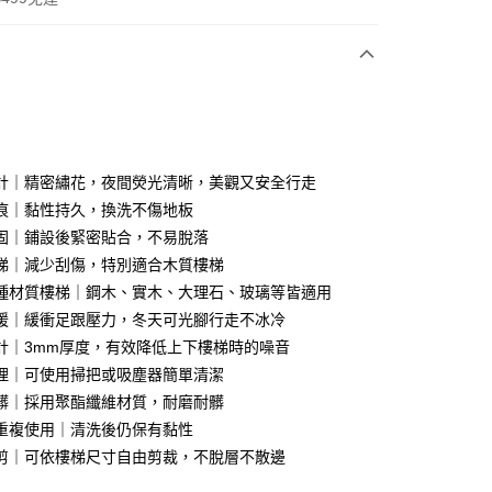
次付款
付款
計｜精密繡花，夜間熒光清晰，美觀又安全行走
痕｜黏性持久，換洗不傷地板
固｜鋪設後緊密貼合，不易脫落
梯｜減少刮傷，特別適合木質樓梯
種材質樓梯｜鋼木、實木、大理石、玻璃等皆適用
暖｜緩衝足跟壓力，冬天可光腳行走不冰冷
享後付
計｜3mm厚度，有效降低上下樓梯時的噪音
理｜可使用掃把或吸塵器簡單清潔
FTEE先享後付」】
髒｜採用聚酯纖維材質，耐磨耐髒
先享後付是「在收到商品之後才付款」的支付方式。 讓您購物簡單
心！
重複使用｜清洗後仍保有黏性
：不需註冊會員、不需綁卡、不需儲值。
剪｜可依樓梯尺寸自由剪裁，不脫層不散邊
：只要手機號碼，簡訊認證，即可結帳。
：先確認商品／服務後，再付款。