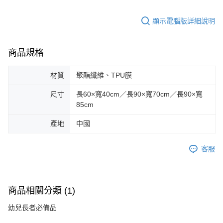
顯示電腦版詳細說明
商品規格
材質
聚酯纖維、TPU膜
尺寸
長60×寬40cm／長90×寬70cm／長90×寬
85cm
產地
中國
客服
商品相關分類 (1)
幼兒長者必備品