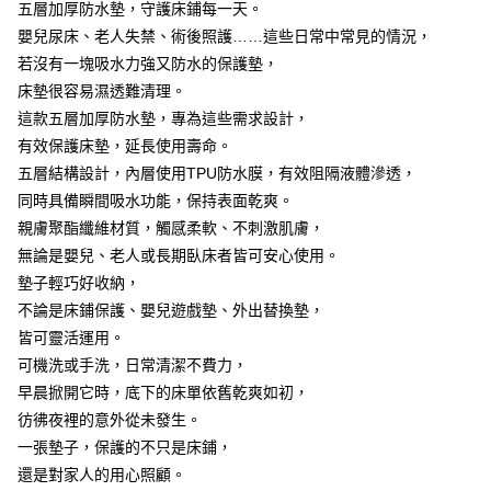
7-11取貨付款
五層加厚防水墊，守護床鋪每一天。
結帳頁面，進行簡訊認證並確認金額後，即可完成結帳。
２．訂單成立數日內，您將收到繳費通知簡訊。
每筆NT$60，滿NT$499(含以上)免運費
嬰兒尿床、老人失禁、術後照護……這些日常中常見的情況，
３．收到繳費通知簡訊後14天內，點擊此簡訊中的連結，可透過四大超商／
若沒有一塊吸水力強又防水的保護墊，
ATM／網路銀行／等多元方式進行付款，方視為交易完成。
7-11取貨(快速到店)
※ 請注意：結帳手續完成當下不需立刻繳費，但若您需要取消訂單，請聯絡
床墊很容易濕透難清理。
每筆NT$115
購買商品的店家。未經商家同意取消之訂單仍視為有效，需透過AFTEE先享
這款五層加厚防水墊，專為這些需求設計，
後付繳納相關費用。
有效保護床墊，延長使用壽命。
宅配
※ 交易是否成功請以「AFTEE先享後付 」之結帳頁面顯示為準，若有關於
是否繳費成功／繳費後需取消欲退款等相關疑問，請聯繫「AFTEE先享後付
五層結構設計，內層使用TPU防水膜，有效阻隔液體滲透，
每筆NT$100，滿NT$799(含以上)免運費
客戶支援中心」
https://netprotections.freshdesk.com/support/home
同時具備瞬間吸水功能，保持表面乾爽。
離島宅配
【注意事項】
親膚聚酯纖維材質，觸感柔軟、不刺激肌膚，
１．透過由恩沛科技股份有限公司提供之「AFTEE先享後付」服務完成之交
每筆NT$150
無論是嬰兒、老人或長期臥床者皆可安心使用。
易，需依本服務之必要範圍內提供個人資料，並將交易相關給付款項請求債
墊子輕巧好收納，
權轉讓予恩沛科技股份有限公司。
２．關於個人資料處理事宜，請瀏覽以下網址：
不論是床鋪保護、嬰兒遊戲墊、外出替換墊，
https://aftee.tw/terms/#terms3
皆可靈活運用。
３．未成年的使用者請事先徵得法定代理人或監護人之同意方可使用
「AFTEE先享後付」，若未經同意申辦者引起之損失，本公司不負相關責
可機洗或手洗，日常清潔不費力，
任。
早晨掀開它時，底下的床單依舊乾爽如初，
４．使用「AFTEE先享後付」時，將依據個別帳號之用戶狀況，依本公司即
彷彿夜裡的意外從未發生。
時審查核予不同之上限額度；若仍有額度不足之情形，本公司將視審查結果
請求用戶進行身份認證。
一張墊子，保護的不只是床鋪，
５．嚴禁一人註冊多個帳號或使用他人資訊註冊。若發現惡意使用之情形，
還是對家人的用心照顧。
恩沛科技股份有限公司將有權停止該用戶之使用額度並採取法律行動。