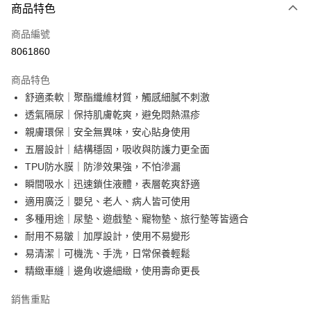
商品特色
信用卡一次付款
商品編號
超商取貨付款
8061860
LINE Pay
商品特色
Apple Pay
舒適柔軟｜聚酯纖維材質，觸感細膩不刺激
透氣隔尿｜保持肌膚乾爽，避免悶熱濕疹
街口支付
親膚環保｜安全無異味，安心貼身使用
悠遊付
五層設計｜結構穩固，吸收與防護力更全面
TPU防水膜｜防滲效果強，不怕滲漏
AFTEE先享後付
瞬間吸水｜迅速鎖住液體，表層乾爽舒適
相關說明
適用廣泛｜嬰兒、老人、病人皆可使用
【關於「AFTEE先享後付」】
ATM付款
AFTEE先享後付是「在收到商品之後才付款」的支付方式。 讓您購物簡單
多種用途｜尿墊、遊戲墊、寵物墊、旅行墊等皆適合
便利好安心！
耐用不易皺｜加厚設計，使用不易變形
１．簡單：不需註冊會員、不需綁卡、不需儲值。
運送方式
易清潔｜可機洗、手洗，日常保養輕鬆
２．便利：只要手機號碼，簡訊認證，即可結帳。
３．安心：先確認商品／服務後，再付款。
全家取貨付款
精緻車縫｜邊角收邊細緻，使用壽命更長
每筆NT$60，滿NT$499(含以上)免運費
【「AFTEE先享後付」結帳流程】
銷售重點
１．於結帳方式選擇「AFTEE先享後付」後，將跳轉至「AFTEE先享後付」