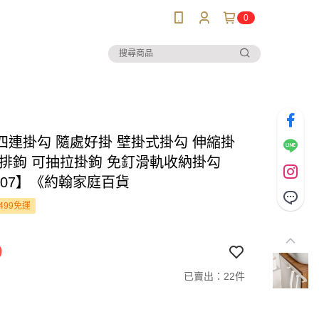
0
四連掛勾 隨處好掛 壁掛式掛勾 伸縮掛
連排鉤 可抽拉掛鉤 免釘滑軌收納掛勾
207】《約翰家庭百貨
499免運
9
已賣出：22件