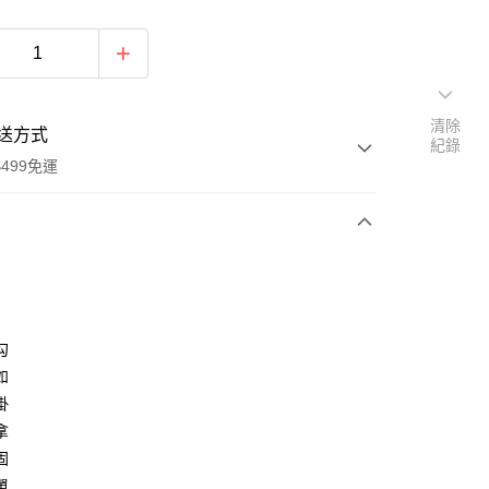
清除
送方式
紀錄
499免運
次付款
付款
勾
如
掛
拿
固
單