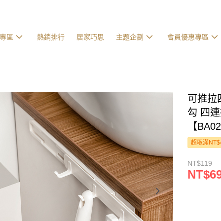
專區
熱銷排行
居家巧思
主題企劃
會員優惠專區
可推拉
勾 四
【BA0
超取滿NT$
NT$119
NT$6