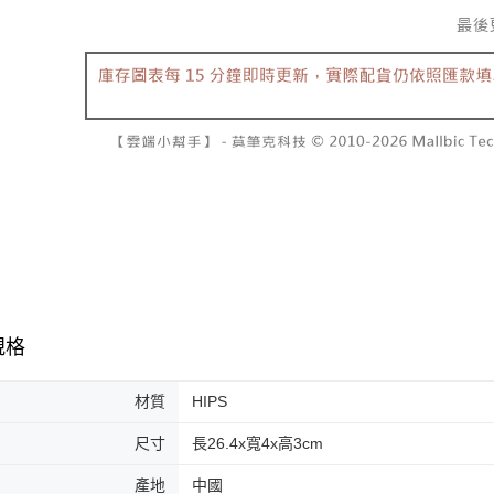
規格
材質
HIPS
尺寸
長26.4x寬4x高3cm
產地
中國