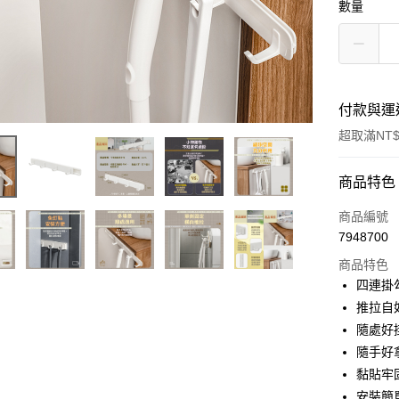
數量
付款與運
超取滿NT$
付款方式
商品特色
信用卡一
商品編號
7948700
超商取貨
商品特色
LINE Pay
四連掛
推拉自
Apple Pay
隨處好
街口支付
隨手好
黏貼牢
悠遊付
安裝簡