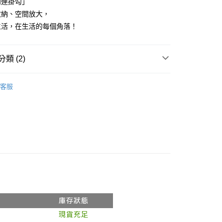
四連掛勾」
依本服務之必要範圍內提供個人資料，並將交易相關給付款項請
50
讓予恩沛科技股份有限公司。
收納、空間放大，
個人資料處理事宜，請瀏覽以下網址：
生活，在生活的每個角落！
ee.tw/terms/#terms3
年的使用者請事先徵得法定代理人或監護人之同意方可使用
E先享後付」，若未經同意申辦者引起之損失，本公司不負相關責
類 (2)
AFTEE先享後付」時，將依據個別帳號之用戶狀況，依本公司
核予不同之上限額度；若仍有額度不足之情形，本公司將視審查
掛勾
用戶進行身份認證。
客服
一人註冊多個帳號或使用他人資訊註冊。若發現惡意使用之情
科技股份有限公司將有權停止該用戶之使用額度並採取法律行