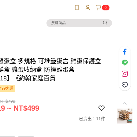
0
雞蛋盒 多規格 可堆疊蛋盒 雞蛋保護盒
鮮盒 雞蛋收納盒 防撞雞蛋盒
218】《約翰家庭百貨
499免運
 NT$799
9 ~ NT$499
已賣出：11件