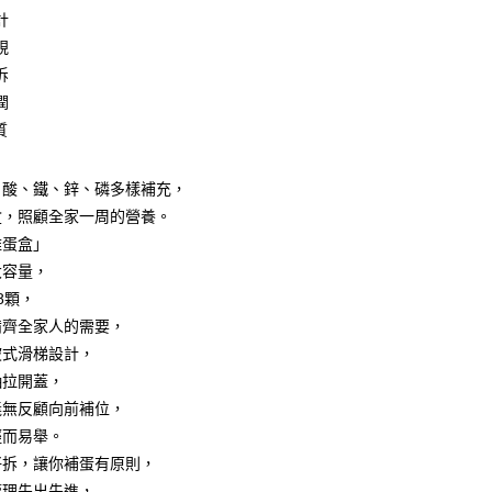
計
視
拆
享後付
潤
質
FTEE先享後付」】
先享後付是「在收到商品之後才付款」的支付方式。 讓您購物簡單
心！
，酸、鐵、鋅、磷多樣補充，
：不需註冊會員、不需綁卡、不需儲值。
盒，照顧全家一周的營養。
：只要手機號碼，簡訊認證，即可結帳。
：先確認商品／服務後，再付款。
雞蛋盒」
付款
大容量，
EE先享後付」結帳流程】
0，滿NT$499(含以上)免運費
8顆，
方式選擇「AFTEE先享後付」後，將跳轉至「AFTEE先享後
頁面，進行簡訊認證並確認金額後，即可完成結帳。
備齊全家人的需要，
付款
成立數日內，您將收到繳費通知簡訊。
坡式滑梯設計，
費通知簡訊後14天內，點擊此簡訊中的連結，可透過四大超商
0，滿NT$499(含以上)免運費
網路銀行／等多元方式進行付款，方視為交易完成。
抽拉開蓋，
：結帳手續完成當下不需立刻繳費，但若您需要取消訂單，請聯
義無反顧向前補位，
(快速到店)
的店家。未經商家同意取消之訂單仍視為有效，需透過AFTEE
輕而易舉。
繳納相關費用。
15
否成功請以「AFTEE先享後付 」之結帳頁面顯示為準，若有關於
好拆，讓你補蛋有原則，
功／繳費後需取消欲退款等相關疑問，請聯繫「AFTEE先享後
管理先出先進，