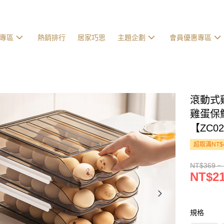
專區
熱銷排行
居家巧思
主題企劃
會員優惠專區
滾動式
雞蛋保
【ZC0
超取滿NT$
NT$369 ~
NT$21
規格