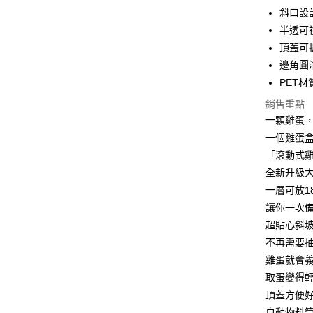
街口支付
斜口設
半透可
悠遊付
頂蓋可
AFTEE先
邊角圓
相關說明
PET材
【關於「A
ATM付款
AFTEE
銷售重點
便利好安
一顆雞蛋
１．簡單
一個雞蛋
２．便利
運送方式
３．安心
「滾動式
全家取貨
全新升級
【「AFT
每筆NT$6
一層可放1
１．於結帳
付」結帳
讓你一次
7-11取貨
２．訂單
超貼心斜
３．收到繳
每筆NT$6
／ATM／
不再需要
※ 請注意
雞蛋就會
7-11取貨
絡購買商品
取蛋變得
先享後付
每筆NT$1
※ 交易是
頂蓋方便
是否繳費成
宅配
自動物料