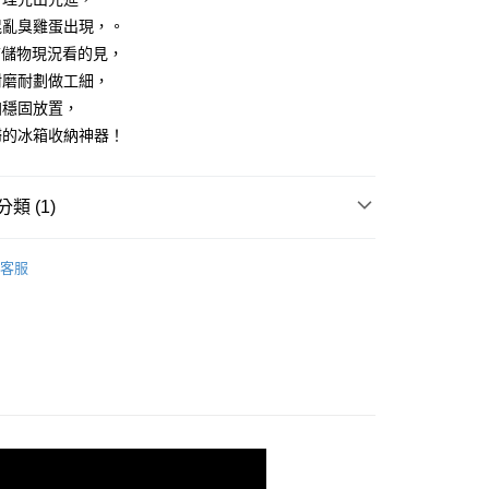
援中心」
https://netprotections.freshdesk.com/support/home
00，滿NT$799(含以上)免運費
混亂臭雞蛋出現，。
項】
T儲物現況看的見，
恩沛科技股份有限公司提供之「AFTEE先享後付」服務完成之
耐磨耐劃做工細，
依本服務之必要範圍內提供個人資料，並將交易相關給付款項請
50
讓予恩沛科技股份有限公司。
加穩固放置，
個人資料處理事宜，請瀏覽以下網址：
婦的冰箱收納神器！
ee.tw/terms/#terms3
年的使用者請事先徵得法定代理人或監護人之同意方可使用
E先享後付」，若未經同意申辦者引起之損失，本公司不負相關責
類 (1)
AFTEE先享後付」時，將依據個別帳號之用戶狀況，依本公司
核予不同之上限額度；若仍有額度不足之情形，本公司將視審查
冰箱收納
用戶進行身份認證。
客服
一人註冊多個帳號或使用他人資訊註冊。若發現惡意使用之情
科技股份有限公司將有權停止該用戶之使用額度並採取法律行