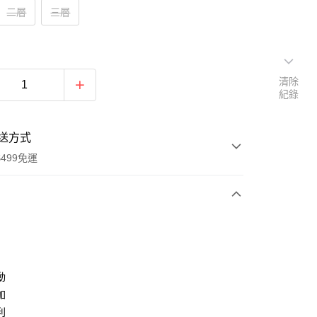
二層
三層
清除
紀錄
送方式
499免運
次付款
付款
動
加
利