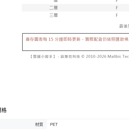
規格
材質
PET