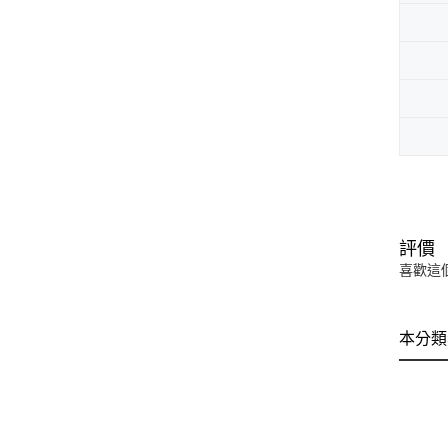
評價
喜歡這
本分類