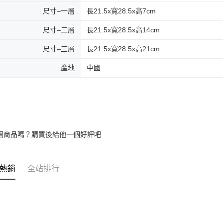
尺寸–一層
長21.5x寬28.5x高7cm
尺寸–二層
長21.5x寬28.5x高14cm
尺寸–三層
長21.5x寬28.5x高21cm
產地
中國
個商品嗎？購買後給他一個好評吧
熱銷
全站排行