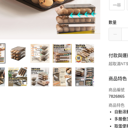
一層
數量
付款與運
超取滿NT$
付款方式
商品特色
信用卡一
商品編號
7826865
超商取貨
商品特色
LINE Pay
自動滾
多層疊
Apple Pay
取蛋便