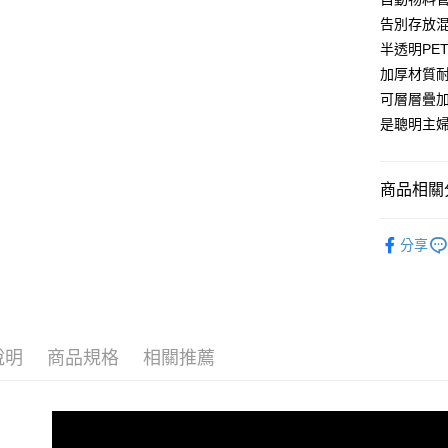
付客戶支
每筆NT$1
告別存放
【注意事
半透明PE
離島宅配
１．透過由
加厚材質
交易，需
每筆NT$1
求債權轉
可層層疊
２．關於
是聰明主
https://aft
３．未成
「AFTE
任。
商品相關分
４．使用「
即時審查
廚房收納
結果請求
分享
５．嚴禁
形，恩沛
動。
說明
商品規格
相關推薦