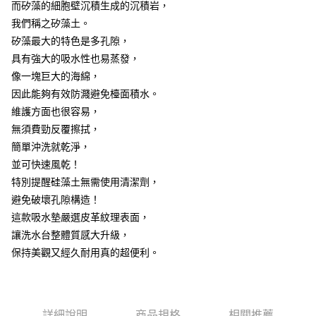
7-11取貨付款
而矽藻的細胞壁沉積生成的沉積岩，
結帳頁面，進行簡訊認證並確認金額後，即可完成結帳。
２．訂單成立數日內，您將收到繳費通知簡訊。
每筆NT$60，滿NT$499(含以上)免運費
我們稱之矽藻土。
３．收到繳費通知簡訊後14天內，點擊此簡訊中的連結，可透過四大超商／
矽藻最大的特色是多孔隙，
ATM／網路銀行／等多元方式進行付款，方視為交易完成。
7-11取貨(快速到店)
※ 請注意：結帳手續完成當下不需立刻繳費，但若您需要取消訂單，請聯絡
具有強大的吸水性也易蒸發，
每筆NT$115
購買商品的店家。未經商家同意取消之訂單仍視為有效，需透過AFTEE先享
像一塊巨大的海綿，
後付繳納相關費用。
因此能夠有效防濺避免檯面積水。
宅配
※ 交易是否成功請以「AFTEE先享後付 」之結帳頁面顯示為準，若有關於
是否繳費成功／繳費後需取消欲退款等相關疑問，請聯繫「AFTEE先享後付
維護方面也很容易，
每筆NT$100，滿NT$799(含以上)免運費
客戶支援中心」
https://netprotections.freshdesk.com/support/home
無須費勁反覆擦拭，
離島宅配
【注意事項】
簡單沖洗就乾淨，
１．透過由恩沛科技股份有限公司提供之「AFTEE先享後付」服務完成之交
每筆NT$150
並可快速風乾！
易，需依本服務之必要範圍內提供個人資料，並將交易相關給付款項請求債
特別提醒硅藻土無需使用清潔劑，
權轉讓予恩沛科技股份有限公司。
２．關於個人資料處理事宜，請瀏覽以下網址：
避免破壞孔隙構造！
https://aftee.tw/terms/#terms3
這款吸水墊嚴選皮革紋理表面，
３．未成年的使用者請事先徵得法定代理人或監護人之同意方可使用
「AFTEE先享後付」，若未經同意申辦者引起之損失，本公司不負相關責
讓洗水台整體質感大升級，
任。
保持美觀又經久耐用真的超便利。
４．使用「AFTEE先享後付」時，將依據個別帳號之用戶狀況，依本公司即
時審查核予不同之上限額度；若仍有額度不足之情形，本公司將視審查結果
請求用戶進行身份認證。
５．嚴禁一人註冊多個帳號或使用他人資訊註冊。若發現惡意使用之情形，
恩沛科技股份有限公司將有權停止該用戶之使用額度並採取法律行動。
詳細說明
商品規格
相關推薦