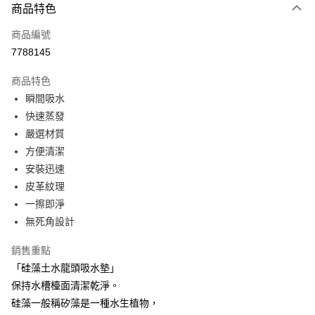
商品特色
信用卡一次付款
商品編號
超商取貨付款
7788145
LINE Pay
商品特色
Apple Pay
瞬間吸水
快速蒸發
街口支付
嚴選材質
悠遊付
方便清潔
安裝迅速
AFTEE先享後付
皮革紋理
相關說明
一擦即淨
【關於「AFTEE先享後付」】
ATM付款
AFTEE先享後付是「在收到商品之後才付款」的支付方式。 讓您購物簡單
無死角設計
便利好安心！
１．簡單：不需註冊會員、不需綁卡、不需儲值。
銷售重點
運送方式
２．便利：只要手機號碼，簡訊認證，即可結帳。
「硅藻土水龍頭吸水墊」
３．安心：先確認商品／服務後，再付款。
全家取貨付款
保持水槽檯面清潔乾淨。
每筆NT$60，滿NT$499(含以上)免運費
【「AFTEE先享後付」結帳流程】
硅藻一般稱矽藻是一種水生植物，
１．於結帳方式選擇「AFTEE先享後付」後，將跳轉至「AFTEE先享後付」