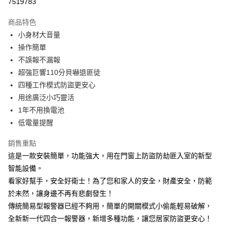
7519783
LINE Pay
商品特色
Apple Pay
小身材大音量
操作簡單
街口支付
不誤報不漏報
悠遊付
超強巨響110分貝嚇退匪徒
四種工作模式防盜更安心
AFTEE先享後付
用途廣泛小巧靈活
相關說明
1年不用換電池
【關於「AFTEE先享後付」】
ATM付款
AFTEE先享後付是「在收到商品之後才付款」的支付方式。 讓您購物簡單
低電量提醒
便利好安心！
１．簡單：不需註冊會員、不需綁卡、不需儲值。
銷售重點
運送方式
２．便利：只要手機號碼，簡訊認證，即可結帳。
這是一款安裝簡單，功能強大，用在門窗上防盜防劫匪入室的新型
３．安心：先確認商品／服務後，再付款。
全家取貨付款
智能設備。
每筆NT$60，滿NT$499(含以上)免運費
【「AFTEE先享後付」結帳流程】
看家好幫手，安全好衛士！為了您和家人的安全，財產安全，防範
１．於結帳方式選擇「AFTEE先享後付」後，將跳轉至「AFTEE先享後付」
7-11取貨付款
於未然，讓身邊不再有悲劇發生！
結帳頁面，進行簡訊認證並確認金額後，即可完成結帳。
２．訂單成立數日內，您將收到繳費通知簡訊。
每筆NT$60，滿NT$499(含以上)免運費
傳統簡易型報警器已經不夠用，簡單的開關模式小偷能輕易破解，
３．收到繳費通知簡訊後14天內，點擊此簡訊中的連結，可透過四大超商／
全新新一代四合一報警器，新增多種功能，讓您居家防盜更安心！
ATM／網路銀行／等多元方式進行付款，方視為交易完成。
7-11取貨(快速到店)