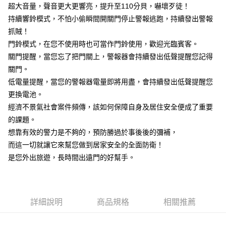
※ 請注意：結帳手續完成當下不需立刻繳費，但若您需要取消訂單，請聯絡
超大音量，聲音更大更響亮，提升至110分貝，嚇壞歹徒！
每筆NT$115
購買商品的店家。未經商家同意取消之訂單仍視為有效，需透過AFTEE先享
持續響鈴模式，不怕小偷瞬間開關門停止警報逃跑，持續發出警報
後付繳納相關費用。
抓賊！
宅配
※ 交易是否成功請以「AFTEE先享後付 」之結帳頁面顯示為準，若有關於
是否繳費成功／繳費後需取消欲退款等相關疑問，請聯繫「AFTEE先享後付
門鈴模式，在您不使用時也可當作門鈴使用，歡迎光臨賓客。
每筆NT$100，滿NT$799(含以上)免運費
客戶支援中心」
https://netprotections.freshdesk.com/support/home
關門提醒，當您忘了把門關上，警報器會持續發出低聲提醒您記得
離島宅配
【注意事項】
關門。
１．透過由恩沛科技股份有限公司提供之「AFTEE先享後付」服務完成之交
每筆NT$150
低電量提醒，當您的警報器電量即將用盡，會持續發出低聲提醒您
易，需依本服務之必要範圍內提供個人資料，並將交易相關給付款項請求債
更換電池。
權轉讓予恩沛科技股份有限公司。
２．關於個人資料處理事宜，請瀏覽以下網址：
經濟不景氣社會案件頻傳，該如何保障自身及居住安全便成了重要
https://aftee.tw/terms/#terms3
的課題。
３．未成年的使用者請事先徵得法定代理人或監護人之同意方可使用
「AFTEE先享後付」，若未經同意申辦者引起之損失，本公司不負相關責
想靠有效的警力是不夠的，預防勝過於事後後的彌補，
任。
而這一切就讓它來幫您做到居家安全的全面防衛！
４．使用「AFTEE先享後付」時，將依據個別帳號之用戶狀況，依本公司即
是您外出旅遊，長時間出遠門的好幫手。
時審查核予不同之上限額度；若仍有額度不足之情形，本公司將視審查結果
請求用戶進行身份認證。
５．嚴禁一人註冊多個帳號或使用他人資訊註冊。若發現惡意使用之情形，
恩沛科技股份有限公司將有權停止該用戶之使用額度並採取法律行動。
詳細說明
商品規格
相關推薦