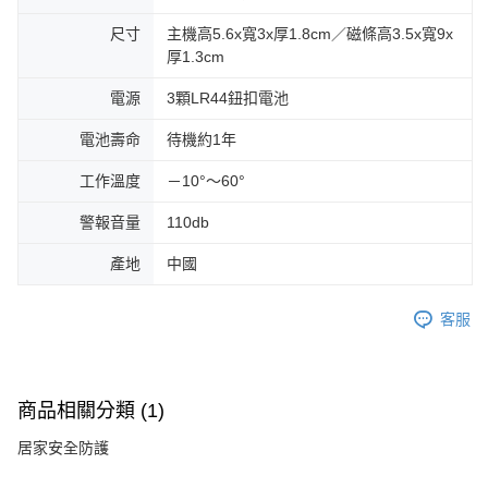
尺寸
主機高5.6x寬3x厚1.8cm／磁條高3.5x寬9x
厚1.3cm
電源
3顆LR44鈕扣電池
電池壽命
待機約1年
工作溫度
－10°～60°
警報音量
110db
產地
中國
客服
商品相關分類 (1)
居家安全防護