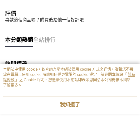
評價
喜歡這個商品嗎？購買後給他一個好評吧
本分類熱銷
全站排行
熱門標籤
本網站中使用 cookie，欲查詢有關本網站使用 cookie 方式之詳情，及若您不希
望在電腦上使用 cookie 時應如何變更電腦的 cookie 設定，請參閱本網站「
隱私
權條款
」之 Cookie 聲明。您繼續使用本網站即表示您同意本公司得按本網站使
用條款之 Cookie 聲明使用 cookie。
了解更多 >
我知道了