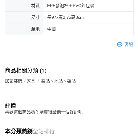
材質
EPE發泡棉＋PVC外包裹
尺寸
長97x寬2.7x高8cm
產地
中國
客服
商品相關分類 (1)
居家裝飾、家具
牆貼、地貼、磚貼
評價
喜歡這個商品嗎？購買後給他一個好評吧
本分類熱銷
全站排行