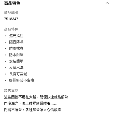
商品特色
信用卡一次付款
商品編號
超商取貨付款
7518347
LINE Pay
商品特色
Apple Pay
遮光擋塵
隔音降噪
街口支付
防風擋蟲
悠遊付
防水耐磨
安裝簡單
AFTEE先享後付
反覆水洗
相關說明
長度可裁減
【關於「AFTEE先享後付」】
ATM付款
AFTEE先享後付是「在收到商品之後才付款」的支付方式。 讓您購物簡單
好撕好貼不留痕
便利好安心！
１．簡單：不需註冊會員、不需綁卡、不需儲值。
銷售重點
運送方式
２．便利：只要手機號碼，簡訊認證，即可結帳。
這些困擾不用花大錢，簡便快速就能解決！
３．安心：先確認商品／服務後，再付款。
全家取貨付款
門底漏光，晚上睡覺影響睡眠……
每筆NT$60，滿NT$499(含以上)免運費
【「AFTEE先享後付」結帳流程】
門縫不隔音，各種噪音讓人心情煩躁……
１．於結帳方式選擇「AFTEE先享後付」後，將跳轉至「AFTEE先享後付」