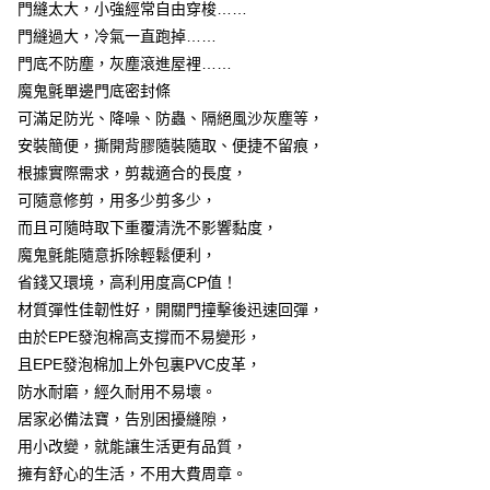
7-11取貨付款
門縫太大，小強經常自由穿梭……
結帳頁面，進行簡訊認證並確認金額後，即可完成結帳。
２．訂單成立數日內，您將收到繳費通知簡訊。
每筆NT$60，滿NT$499(含以上)免運費
門縫過大，冷氣一直跑掉……
３．收到繳費通知簡訊後14天內，點擊此簡訊中的連結，可透過四大超商／
門底不防塵，灰塵滾進屋裡……
ATM／網路銀行／等多元方式進行付款，方視為交易完成。
7-11取貨(快速到店)
※ 請注意：結帳手續完成當下不需立刻繳費，但若您需要取消訂單，請聯絡
魔鬼氈單邊門底密封條
每筆NT$115
購買商品的店家。未經商家同意取消之訂單仍視為有效，需透過AFTEE先享
可滿足防光、降噪、防蟲、隔絕風沙灰塵等，
後付繳納相關費用。
安裝簡便，撕開背膠隨裝隨取、便捷不留痕，
宅配
※ 交易是否成功請以「AFTEE先享後付 」之結帳頁面顯示為準，若有關於
是否繳費成功／繳費後需取消欲退款等相關疑問，請聯繫「AFTEE先享後付
根據實際需求，剪裁適合的長度，
每筆NT$100，滿NT$799(含以上)免運費
客戶支援中心」
https://netprotections.freshdesk.com/support/home
可隨意修剪，用多少剪多少，
離島宅配
【注意事項】
而且可隨時取下重覆清洗不影響黏度，
１．透過由恩沛科技股份有限公司提供之「AFTEE先享後付」服務完成之交
每筆NT$150
魔鬼氈能隨意拆除輕鬆便利，
易，需依本服務之必要範圍內提供個人資料，並將交易相關給付款項請求債
省錢又環境，高利用度高CP值！
權轉讓予恩沛科技股份有限公司。
２．關於個人資料處理事宜，請瀏覽以下網址：
材質彈性佳韌性好，開關門撞擊後迅速回彈，
https://aftee.tw/terms/#terms3
由於EPE發泡棉高支撐而不易變形，
３．未成年的使用者請事先徵得法定代理人或監護人之同意方可使用
「AFTEE先享後付」，若未經同意申辦者引起之損失，本公司不負相關責
且EPE發泡棉加上外包裏PVC皮革，
任。
防水耐磨，經久耐用不易壞。
４．使用「AFTEE先享後付」時，將依據個別帳號之用戶狀況，依本公司即
居家必備法寶，告別困擾縫隙，
時審查核予不同之上限額度；若仍有額度不足之情形，本公司將視審查結果
請求用戶進行身份認證。
用小改變，就能讓生活更有品質，
５．嚴禁一人註冊多個帳號或使用他人資訊註冊。若發現惡意使用之情形，
擁有舒心的生活，不用大費周章。
恩沛科技股份有限公司將有權停止該用戶之使用額度並採取法律行動。