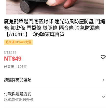
魔鬼氈單邊門底密封條 遮光防風防塵防蟲 門縫
條 氣密條 門擋條 縫隙條 隔音條 冷氣防漏條
【A10411】《約翰家庭百貨
超取滿NT$499免運
NT$259
NT$49
已賣出：108件
請選擇商品選項
付款與運送方式
超取滿NT$499免運
付款方式