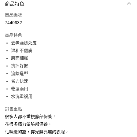
商品特色
信用卡一次付款
商品編號
超商取貨付款
7440632
LINE Pay
商品特色
Apple Pay
去老繭除死皮
溫和不傷膚
街口支付
磨面細膩
悠遊付
抗摔好握
流線造型
AFTEE先享後付
省力快速
相關說明
乾濕兩用
【關於「AFTEE先享後付」】
ATM付款
AFTEE先享後付是「在收到商品之後才付款」的支付方式。 讓您購物簡單
水洗重複用
便利好安心！
１．簡單：不需註冊會員、不需綁卡、不需儲值。
銷售重點
運送方式
２．便利：只要手機號碼，簡訊認證，即可結帳。
很多人都不重視腳部保養！
３．安心：先確認商品／服務後，再付款。
全家取貨付款
花很多精力做臉部保養，
每筆NT$60，滿NT$499(含以上)免運費
【「AFTEE先享後付」結帳流程】
化精緻的妝，穿光鮮亮麗的衣服，
１．於結帳方式選擇「AFTEE先享後付」後，將跳轉至「AFTEE先享後付」