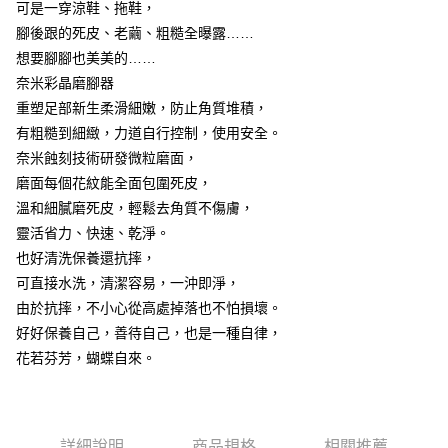
7-11取貨付款
可是一穿涼鞋、拖鞋，
結帳頁面，進行簡訊認證並確認金額後，即可完成結帳。
２．訂單成立數日內，您將收到繳費通知簡訊。
每筆NT$60，滿NT$499(含以上)免運費
腳後跟的死皮、老繭、粗糙全曝露……
３．收到繳費通知簡訊後14天內，點擊此簡訊中的連結，可透過四大超商／
想要腳腳也美美的……
ATM／網路銀行／等多元方式進行付款，方視為交易完成。
7-11取貨(快速到店)
※ 請注意：結帳手續完成當下不需立刻繳費，但若您需要取消訂單，請聯絡
奈米彩晶磨腳器
每筆NT$115
購買商品的店家。未經商家同意取消之訂單仍視為有效，需透過AFTEE先享
重塑足部新生柔滑細嫩，防止角質堆積，
後付繳納相關費用。
有粗糙到細緻，力道自行控制，使用安全。
宅配
※ 交易是否成功請以「AFTEE先享後付 」之結帳頁面顯示為準，若有關於
是否繳費成功／繳費後需取消欲退款等相關疑問，請聯繫「AFTEE先享後付
奈米蝕刻技術研發微粒磨面，
每筆NT$100，滿NT$799(含以上)免運費
客戶支援中心」
https://netprotections.freshdesk.com/support/home
磨面每個花紋能全面包圍死皮，
離島宅配
【注意事項】
溫和細膩磨死皮，輕鬆去角質不傷膚，
１．透過由恩沛科技股份有限公司提供之「AFTEE先享後付」服務完成之交
每筆NT$150
靈活省力、快速、乾淨。
易，需依本服務之必要範圍內提供個人資料，並將交易相關給付款項請求債
也好清洗保養還抗摔，
權轉讓予恩沛科技股份有限公司。
２．關於個人資料處理事宜，請瀏覽以下網址：
可直接水洗，清潔容易，一沖即淨，
https://aftee.tw/terms/#terms3
由於抗摔，不小心從高處掉落也不怕損壞。
３．未成年的使用者請事先徵得法定代理人或監護人之同意方可使用
「AFTEE先享後付」，若未經同意申辦者引起之損失，本公司不負相關責
好好保養自己，善待自己，也是一種自律，
任。
花若芬芳，蝴蝶自來。
４．使用「AFTEE先享後付」時，將依據個別帳號之用戶狀況，依本公司即
時審查核予不同之上限額度；若仍有額度不足之情形，本公司將視審查結果
請求用戶進行身份認證。
５．嚴禁一人註冊多個帳號或使用他人資訊註冊。若發現惡意使用之情形，
恩沛科技股份有限公司將有權停止該用戶之使用額度並採取法律行動。
詳細說明
商品規格
相關推薦