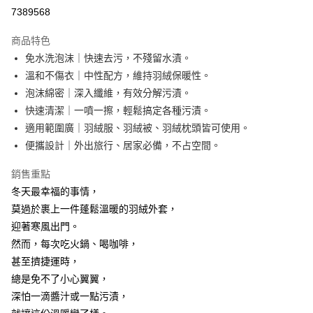
超商取貨付款
7389568
LINE Pay
商品特色
Apple Pay
免水洗泡沫｜快速去污，不殘留水漬。
溫和不傷衣｜中性配方，維持羽絨保暖性。
街口支付
泡沫綿密｜深入纖維，有效分解污漬。
悠遊付
快速清潔｜一噴一擦，輕鬆搞定各種污漬。
適用範圍廣｜羽絨服、羽絨被、羽絨枕頭皆可使用。
AFTEE先享後付
便攜設計｜外出旅行、居家必備，不占空間。
相關說明
【關於「AFTEE先享後付」】
銷售重點
ATM付款
AFTEE先享後付是「在收到商品之後才付款」的支付方式。 讓您購物簡單
便利好安心！
冬天最幸福的事情，
１．簡單：不需註冊會員、不需綁卡、不需儲值。
莫過於裹上一件蓬鬆溫暖的羽絨外套，
運送方式
２．便利：只要手機號碼，簡訊認證，即可結帳。
迎著寒風出門。
３．安心：先確認商品／服務後，再付款。
全家取貨付款
然而，每次吃火鍋、喝咖啡，
每筆NT$60，滿NT$499(含以上)免運費
【「AFTEE先享後付」結帳流程】
甚至擠捷運時，
１．於結帳方式選擇「AFTEE先享後付」後，將跳轉至「AFTEE先享後付」
7-11取貨付款
總是免不了小心翼翼，
結帳頁面，進行簡訊認證並確認金額後，即可完成結帳。
２．訂單成立數日內，您將收到繳費通知簡訊。
每筆NT$60，滿NT$499(含以上)免運費
深怕一滴醬汁或一點污漬，
３．收到繳費通知簡訊後14天內，點擊此簡訊中的連結，可透過四大超商／