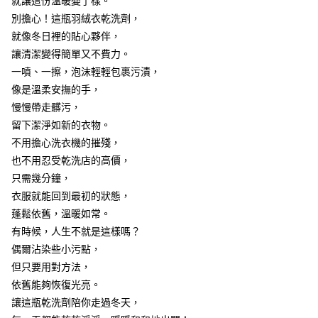
就讓這份溫暖變了樣。
ATM／網路銀行／等多元方式進行付款，方視為交易完成。
7-11取貨(快速到店)
※ 請注意：結帳手續完成當下不需立刻繳費，但若您需要取消訂單，請聯絡
別擔心！這瓶羽絨衣乾洗劑，
每筆NT$115
購買商品的店家。未經商家同意取消之訂單仍視為有效，需透過AFTEE先享
就像冬日裡的貼心夥伴，
後付繳納相關費用。
讓清潔變得簡單又不費力。
宅配
※ 交易是否成功請以「AFTEE先享後付 」之結帳頁面顯示為準，若有關於
是否繳費成功／繳費後需取消欲退款等相關疑問，請聯繫「AFTEE先享後付
一噴、一擦，泡沫輕輕包裹污漬，
每筆NT$100，滿NT$799(含以上)免運費
客戶支援中心」
https://netprotections.freshdesk.com/support/home
像是溫柔安撫的手，
離島宅配
【注意事項】
慢慢帶走髒污，
１．透過由恩沛科技股份有限公司提供之「AFTEE先享後付」服務完成之交
每筆NT$150
留下潔淨如新的衣物。
易，需依本服務之必要範圍內提供個人資料，並將交易相關給付款項請求債
不用擔心洗衣機的摧殘，
權轉讓予恩沛科技股份有限公司。
２．關於個人資料處理事宜，請瀏覽以下網址：
也不用忍受乾洗店的高價，
https://aftee.tw/terms/#terms3
只需幾分鐘，
３．未成年的使用者請事先徵得法定代理人或監護人之同意方可使用
「AFTEE先享後付」，若未經同意申辦者引起之損失，本公司不負相關責
衣服就能回到最初的狀態，
任。
蓬鬆依舊，溫暖如常。
４．使用「AFTEE先享後付」時，將依據個別帳號之用戶狀況，依本公司即
有時候，人生不就是這樣嗎？
時審查核予不同之上限額度；若仍有額度不足之情形，本公司將視審查結果
請求用戶進行身份認證。
偶爾沾染些小污點，
５．嚴禁一人註冊多個帳號或使用他人資訊註冊。若發現惡意使用之情形，
但只要用對方法，
恩沛科技股份有限公司將有權停止該用戶之使用額度並採取法律行動。
依舊能夠恢復光亮。
讓這瓶乾洗劑陪你走過冬天，