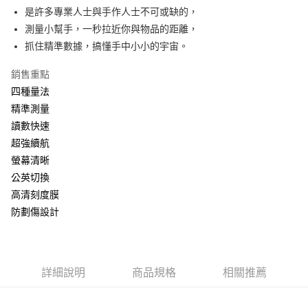
7-11取貨付款
結帳頁面，進行簡訊認證並確認金額後，即可完成結帳。
是許多專業人士與手作人士不可或缺的，
２．訂單成立數日內，您將收到繳費通知簡訊。
每筆NT$60，滿NT$499(含以上)免運費
測量小幫手，一秒拉近你與物品的距離，
３．收到繳費通知簡訊後14天內，點擊此簡訊中的連結，可透過四大超商／
ATM／網路銀行／等多元方式進行付款，方視為交易完成。
抓住精準數據，搞懂手中小小的宇宙。
7-11取貨(快速到店)
※ 請注意：結帳手續完成當下不需立刻繳費，但若您需要取消訂單，請聯絡
每筆NT$115
購買商品的店家。未經商家同意取消之訂單仍視為有效，需透過AFTEE先享
銷售重點
後付繳納相關費用。
四種量法
宅配
※ 交易是否成功請以「AFTEE先享後付 」之結帳頁面顯示為準，若有關於
是否繳費成功／繳費後需取消欲退款等相關疑問，請聯繫「AFTEE先享後付
精準測量
每筆NT$100，滿NT$799(含以上)免運費
客戶支援中心」
https://netprotections.freshdesk.com/support/home
讀數快速
離島宅配
【注意事項】
超強續航
１．透過由恩沛科技股份有限公司提供之「AFTEE先享後付」服務完成之交
每筆NT$150
螢幕清晰
易，需依本服務之必要範圍內提供個人資料，並將交易相關給付款項請求債
公英切換
權轉讓予恩沛科技股份有限公司。
２．關於個人資料處理事宜，請瀏覽以下網址：
高清刻度膜
https://aftee.tw/terms/#terms3
防劃傷設計
３．未成年的使用者請事先徵得法定代理人或監護人之同意方可使用
「AFTEE先享後付」，若未經同意申辦者引起之損失，本公司不負相關責
任。
４．使用「AFTEE先享後付」時，將依據個別帳號之用戶狀況，依本公司即
時審查核予不同之上限額度；若仍有額度不足之情形，本公司將視審查結果
詳細說明
商品規格
相關推薦
請求用戶進行身份認證。
５．嚴禁一人註冊多個帳號或使用他人資訊註冊。若發現惡意使用之情形，
恩沛科技股份有限公司將有權停止該用戶之使用額度並採取法律行動。