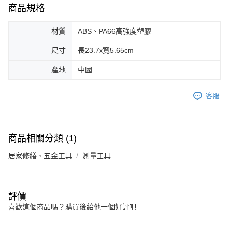
商品規格
材質
ABS、PA66高強度塑膠
尺寸
長23.7x寬5.65cm
產地
中國
客服
商品相關分類 (1)
居家修繕、五金工具
測量工具
評價
喜歡這個商品嗎？購買後給他一個好評吧