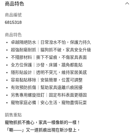
商品特色
信用卡一次付款
商品編號
超商取貨付款
6815318
LINE Pay
商品特色
Apple Pay
卓越隔絕防水｜日常潑水不怕，保護力持久
超強耐磨耐抓｜貓狗抓不破，家具安全升級
街口支付
不殘膠材料｜撕下不留痕，不傷家具表面
悠遊付
全方位保護｜沙發、床鋪、牆角都能貼
隱形貼設計｜透明不突兀，維持家居美感
AFTEE先享後付
容易黏貼移除｜安裝簡單，位置可調整
相關說明
有效預防抓傷｜幫助家具遠離爪痕困擾
【關於「AFTEE先享後付」】
ATM付款
AFTEE先享後付是「在收到商品之後才付款」的支付方式。 讓您購物簡單
另售專用螺旋扭釘｜固定布料表面更穩固
便利好安心！
寵物家庭必備｜安心生活、寵物盡情玩耍
１．簡單：不需註冊會員、不需綁卡、不需儲值。
運送方式
２．便利：只要手機號碼，簡訊認證，即可結帳。
銷售重點
３．安心：先確認商品／服務後，再付款。
全家取貨付款
寵物抓抓不擔心，家具一樣像新的一樣！
每筆NT$60，滿NT$499(含以上)免運費
【「AFTEE先享後付」結帳流程】
「唰——」又一道抓痕出現在新沙發上，
１．於結帳方式選擇「AFTEE先享後付」後，將跳轉至「AFTEE先享後付」