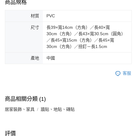
商品規格
材質
PVC
尺寸
長39×寬14cm（方角）／長40×寬
30cm（方角）／長43×寬30.5cm（圓角）
／長45×寬15cm（方角）／長45×寬
30cm（方角）／扭釘－長1.5cm
產地
中國
客服
商品相關分類 (1)
居家裝飾、家具
牆貼、地貼、磚貼
評價