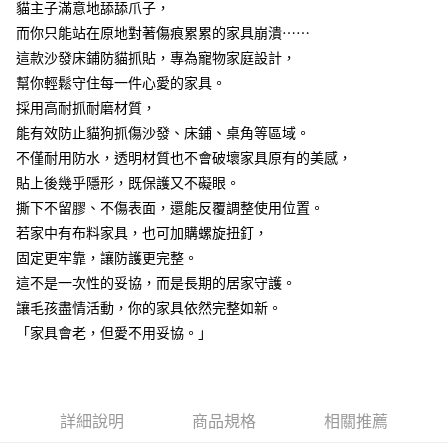
7-11取貨付款
貓主子滿意地舔舔爪子，
結帳頁面，進行簡訊認證並確認金額後，即可完成結帳。
２．訂單成立數日內，您將收到繳費通知簡訊。
每筆NT$60，滿NT$499(含以上)免運費
而你只能站在原地對著傷痕累累的家具崩潰⋯⋯
３．收到繳費通知簡訊後14天內，點擊此簡訊中的連結，可透過四大超商／
這款沙發床鋪防貓抓貼，專為寵物家庭設計，
ATM／網路銀行／等多元方式進行付款，方視為交易完成。
7-11取貨(快速到店)
※ 請注意：結帳手續完成當下不需立刻繳費，但若您需要取消訂單，請聯絡
幫你輕鬆守住每一件心愛的家具。
每筆NT$115
購買商品的店家。未經商家同意取消之訂單仍視為有效，需透過AFTEE先享
採用高耐抓耐磨材質，
後付繳納相關費用。
能有效防止貓狗抓傷沙發、床鋪、桌角等區域。
宅配
※ 交易是否成功請以「AFTEE先享後付 」之結帳頁面顯示為準，若有關於
是否繳費成功／繳費後需取消欲退款等相關疑問，請聯繫「AFTEE先享後付
不僅耐用防水，透明材質也不會破壞家具原有的美感，
每筆NT$100，滿NT$799(含以上)免運費
客戶支援中心」
https://netprotections.freshdesk.com/support/home
貼上後幾乎隱形，既保護又不礙眼。
離島宅配
【注意事項】
撕下不留膠、不傷表面，還能反覆調整使用位置。
１．透過由恩沛科技股份有限公司提供之「AFTEE先享後付」服務完成之交
每筆NT$150
若家中有布料家具，也可加購螺旋扭釘，
易，需依本服務之必要範圍內提供個人資料，並將交易相關給付款項請求債
固定更牢靠，讓防護更完整。
權轉讓予恩沛科技股份有限公司。
２．關於個人資料處理事宜，請瀏覽以下網址：
這不是一次性的妥協，而是長期的居家守護。
https://aftee.tw/terms/#terms3
讓毛孩盡情活動，你的家具依然完整如新。
３．未成年的使用者請事先徵得法定代理人或監護人之同意方可使用
「AFTEE先享後付」，若未經同意申辦者引起之損失，本公司不負相關責
「家具會老，但愛不用妥協。」
任。
４．使用「AFTEE先享後付」時，將依據個別帳號之用戶狀況，依本公司即
時審查核予不同之上限額度；若仍有額度不足之情形，本公司將視審查結果
請求用戶進行身份認證。
詳細說明
商品規格
相關推薦
５．嚴禁一人註冊多個帳號或使用他人資訊註冊。若發現惡意使用之情形，
恩沛科技股份有限公司將有權停止該用戶之使用額度並採取法律行動。