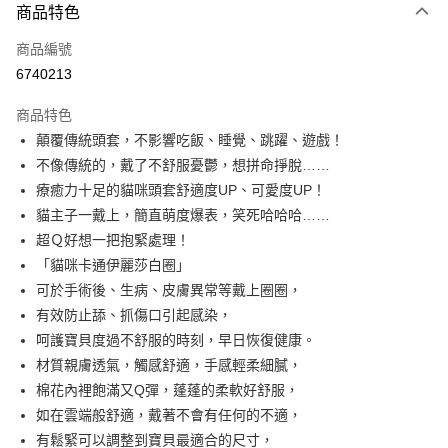
商品特色
信用卡一次付款
商品編號
超商取貨付款
6740213
LINE Pay
商品特色
Apple Pay
顛覆傳統頭套，不影響吃飯、睡覺、跳躍、遊戲！
不像傳統的，戴了不舒服憂鬱，想拼命掙脫……
街口支付
療癒力十足的貓咪頭套舒適度UP、可愛度UP！
悠遊付
貓主子一戴上，簡直萌度爆表，笑死哈哈哈……
超Ｑ好想一把抱緊處理！
AFTEE先享後付
「貓咪卡通伊麗莎白圈」
相關說明
可於手術後、生病、皮膚異常等戴上圈圈，
【關於「AFTEE先享後付」】
ATM付款
AFTEE先享後付是「在收到商品之後才付款」的支付方式。 讓您購物簡單
有效防止舔、抓傷口引起感染，
便利好安心！
呵護寶貝度過不舒服的時刻，早日恢復健康。
１．簡單：不需註冊會員、不需綁卡、不需儲值。
運送方式
材質親膚透氣，觸感舒適，手感輕柔細膩，
２．便利：只要手機號碼，簡訊認證，即可結帳。
３．安心：先確認商品／服務後，再付款。
全家取貨付款
棉花內裡飽滿又Q彈，蓬蓬的柔軟好舒服，
如在雲端般舒適，戴著不會有任何的不適，
每筆NT$60，滿NT$499(含以上)免運費
【「AFTEE先享後付」結帳流程】
１．於結帳方式選擇「AFTEE先享後付」後，將跳轉至「AFTEE先享後付」
有鬆緊可以調整到寶貝最適合的尺寸，