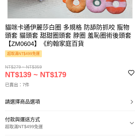
貓咪卡通伊麗莎白圈 多規格 防舔防抓咬 寵物
頭套 貓頭套 甜甜圈頭套 脖圈 羞恥圈術後頭套
【ZM0604】《約翰家庭百貨
超取滿NT$499免運
NT$279 ~ NT$359
NT$139 ~ NT$179
已賣出：7件
請選擇商品選項
付款與運送方式
超取滿NT$499免運
付款方式