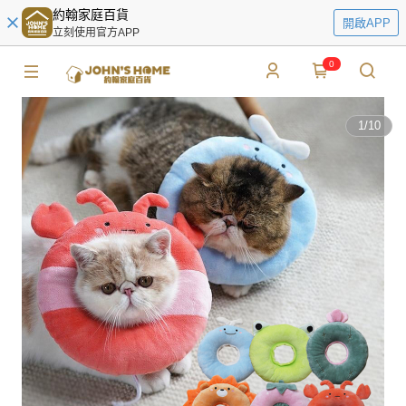
約翰家庭百貨
開啟APP
立刻使用官方APP
0
1
/
10