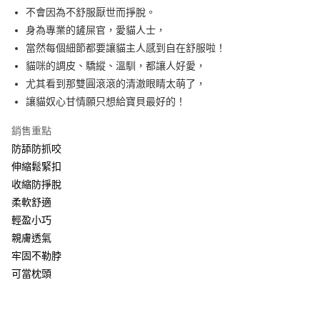
7-11取貨付款
結帳頁面，進行簡訊認證並確認金額後，即可完成結帳。
不會因為不舒服厭世而掙脫。
２．訂單成立數日內，您將收到繳費通知簡訊。
每筆NT$60，滿NT$499(含以上)免運費
身為專業的鏟屎官，愛貓人士，
３．收到繳費通知簡訊後14天內，點擊此簡訊中的連結，可透過四大超商／
ATM／網路銀行／等多元方式進行付款，方視為交易完成。
當然每個細節都要讓貓主人感到自在舒服啦！
7-11取貨(快速到店)
※ 請注意：結帳手續完成當下不需立刻繳費，但若您需要取消訂單，請聯絡
貓咪的調皮、驕縱、溫馴，都讓人好愛，
每筆NT$115
購買商品的店家。未經商家同意取消之訂單仍視為有效，需透過AFTEE先享
後付繳納相關費用。
尤其看到那雙圓滾滾的清澈眼睛太萌了，
宅配
※ 交易是否成功請以「AFTEE先享後付 」之結帳頁面顯示為準，若有關於
讓貓奴心甘情願只想給寶貝最好的！
是否繳費成功／繳費後需取消欲退款等相關疑問，請聯繫「AFTEE先享後付
每筆NT$100，滿NT$799(含以上)免運費
客戶支援中心」
https://netprotections.freshdesk.com/support/home
銷售重點
離島宅配
【注意事項】
防舔防抓咬
１．透過由恩沛科技股份有限公司提供之「AFTEE先享後付」服務完成之交
每筆NT$150
伸縮鬆緊扣
易，需依本服務之必要範圍內提供個人資料，並將交易相關給付款項請求債
收縮防掙脫
權轉讓予恩沛科技股份有限公司。
２．關於個人資料處理事宜，請瀏覽以下網址：
柔軟舒適
https://aftee.tw/terms/#terms3
輕盈小巧
３．未成年的使用者請事先徵得法定代理人或監護人之同意方可使用
「AFTEE先享後付」，若未經同意申辦者引起之損失，本公司不負相關責
親膚透氣
任。
牢固不勒脖
４．使用「AFTEE先享後付」時，將依據個別帳號之用戶狀況，依本公司即
可當枕頭
時審查核予不同之上限額度；若仍有額度不足之情形，本公司將視審查結果
請求用戶進行身份認證。
５．嚴禁一人註冊多個帳號或使用他人資訊註冊。若發現惡意使用之情形，
恩沛科技股份有限公司將有權停止該用戶之使用額度並採取法律行動。