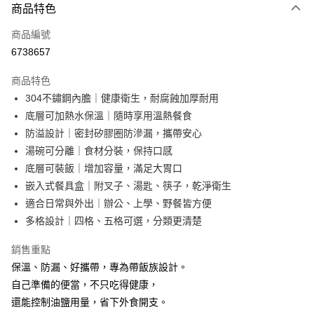
商品特色
信用卡一次付款
商品編號
超商取貨付款
6738657
LINE Pay
商品特色
Apple Pay
304不鏽鋼內膽｜健康衛生，耐腐蝕加厚耐用
底層可加熱水保溫｜隨時享用溫熱餐食
街口支付
防溢設計｜密封矽膠圈防滲漏，攜帶安心
悠遊付
湯碗可分離｜食材分裝，保持口感
底層可裝飯｜增加容量，滿足大胃口
AFTEE先享後付
嵌入式餐具盒｜附叉子、湯匙、筷子，乾淨衛生
相關說明
適合日常與外出｜辦公、上學、野餐皆方便
【關於「AFTEE先享後付」】
ATM付款
AFTEE先享後付是「在收到商品之後才付款」的支付方式。 讓您購物簡單
多格設計｜四格、五格可選，分類更清楚
便利好安心！
１．簡單：不需註冊會員、不需綁卡、不需儲值。
銷售重點
運送方式
２．便利：只要手機號碼，簡訊認證，即可結帳。
保溫、防漏、好攜帶，專為帶飯族設計。
３．安心：先確認商品／服務後，再付款。
全家取貨付款
自己準備的便當，不只吃得健康，
每筆NT$60，滿NT$499(含以上)免運費
【「AFTEE先享後付」結帳流程】
還能控制油鹽用量，省下外食開支。
１．於結帳方式選擇「AFTEE先享後付」後，將跳轉至「AFTEE先享後付」