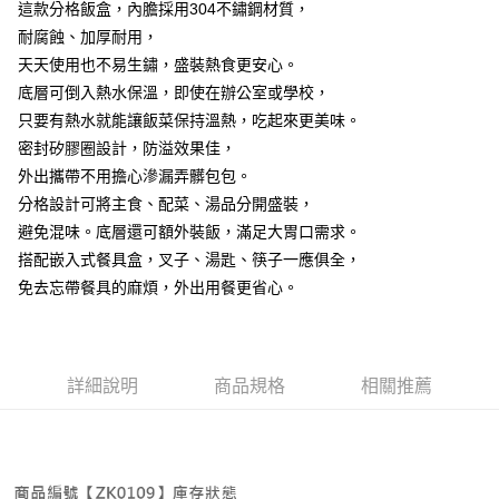
7-11取貨付款
這款分格飯盒，內膽採用304不鏽鋼材質，
結帳頁面，進行簡訊認證並確認金額後，即可完成結帳。
２．訂單成立數日內，您將收到繳費通知簡訊。
每筆NT$60，滿NT$499(含以上)免運費
耐腐蝕、加厚耐用，
３．收到繳費通知簡訊後14天內，點擊此簡訊中的連結，可透過四大超商／
天天使用也不易生鏽，盛裝熱食更安心。
ATM／網路銀行／等多元方式進行付款，方視為交易完成。
7-11取貨(快速到店)
※ 請注意：結帳手續完成當下不需立刻繳費，但若您需要取消訂單，請聯絡
底層可倒入熱水保溫，即使在辦公室或學校，
每筆NT$115
購買商品的店家。未經商家同意取消之訂單仍視為有效，需透過AFTEE先享
只要有熱水就能讓飯菜保持溫熱，吃起來更美味。
後付繳納相關費用。
密封矽膠圈設計，防溢效果佳，
宅配
※ 交易是否成功請以「AFTEE先享後付 」之結帳頁面顯示為準，若有關於
是否繳費成功／繳費後需取消欲退款等相關疑問，請聯繫「AFTEE先享後付
外出攜帶不用擔心滲漏弄髒包包。
每筆NT$100，滿NT$799(含以上)免運費
客戶支援中心」
https://netprotections.freshdesk.com/support/home
分格設計可將主食、配菜、湯品分開盛裝，
離島宅配
【注意事項】
避免混味。底層還可額外裝飯，滿足大胃口需求。
１．透過由恩沛科技股份有限公司提供之「AFTEE先享後付」服務完成之交
每筆NT$150
搭配嵌入式餐具盒，叉子、湯匙、筷子一應俱全，
易，需依本服務之必要範圍內提供個人資料，並將交易相關給付款項請求債
免去忘帶餐具的麻煩，外出用餐更省心。
權轉讓予恩沛科技股份有限公司。
２．關於個人資料處理事宜，請瀏覽以下網址：
https://aftee.tw/terms/#terms3
３．未成年的使用者請事先徵得法定代理人或監護人之同意方可使用
「AFTEE先享後付」，若未經同意申辦者引起之損失，本公司不負相關責
詳細說明
商品規格
相關推薦
任。
４．使用「AFTEE先享後付」時，將依據個別帳號之用戶狀況，依本公司即
時審查核予不同之上限額度；若仍有額度不足之情形，本公司將視審查結果
請求用戶進行身份認證。
５．嚴禁一人註冊多個帳號或使用他人資訊註冊。若發現惡意使用之情形，
恩沛科技股份有限公司將有權停止該用戶之使用額度並採取法律行動。