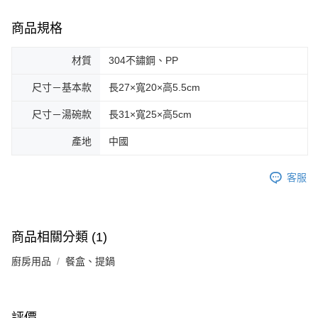
商品規格
材質
304不鏽鋼、PP
尺寸－基本款
長27×寬20×高5.5cm
尺寸－湯碗款
長31×寬25×高5cm
產地
中國
客服
商品相關分類 (1)
廚房用品
餐盒、提鍋