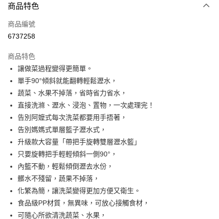
商品特色
信用卡一次付款
商品編號
超商取貨付款
6737258
LINE Pay
商品特色
Apple Pay
讓做菜過程變得更簡單。
單手90°傾斜就能翻轉輕鬆瀝水，
街口支付
蔬菜、水果不掉落，省時省力省水，
悠遊付
直接洗滌、瀝水、浸泡、置物，一次處理完！
告別阿嬤式每次洗菜都要用手捂著，
AFTEE先享後付
告別媽媽式單層籃子瀝水式，
相關說明
升級款大容量「帶把手旋轉雙層瀝水籃」
【關於「AFTEE先享後付」】
ATM付款
AFTEE先享後付是「在收到商品之後才付款」的支付方式。 讓您購物簡單
只要旋轉把手輕輕傾斜一側90°，
便利好安心！
內籃不動，輕鬆傾倒瀝去水份，
１．簡單：不需註冊會員、不需綁卡、不需儲值。
運送方式
髒水不殘留，蔬果不掉落，
２．便利：只要手機號碼，簡訊認證，即可結帳。
３．安心：先確認商品／服務後，再付款。
全家取貨付款
化繁為簡，讓洗菜變得更加方便又衛生。
食品級PP材質，無異味，可放心接觸食材，
每筆NT$60，滿NT$499(含以上)免運費
【「AFTEE先享後付」結帳流程】
１．於結帳方式選擇「AFTEE先享後付」後，將跳轉至「AFTEE先享後付」
可隨心所欲清洗蔬菜、水果，