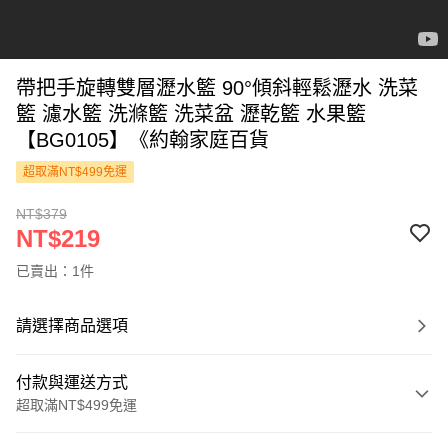
帶把手旋轉雙層瀝水籃 90°傾斜輕鬆瀝水 洗菜
籃 濾水籃 洗滌籃 洗菜盆 瀝乾籃 水果籃
【BG0105】《約翰家庭百貨
超取滿NT$499免運
NT$379
NT$219
已賣出：1件
請選擇商品選項
付款與運送方式
超取滿NT$499免運
付款方式