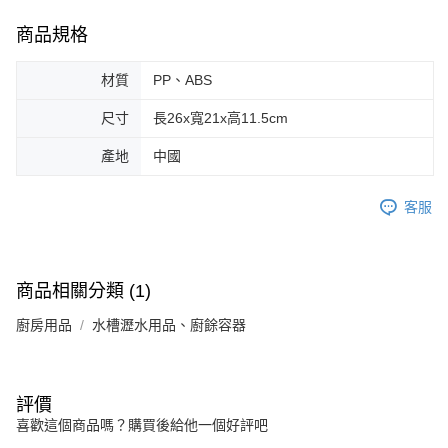
商品規格
材質
PP、ABS
尺寸
長26x寬21x高11.5cm
產地
中國
客服
商品相關分類 (1)
廚房用品
水槽瀝水用品、廚餘容器
評價
喜歡這個商品嗎？購買後給他一個好評吧