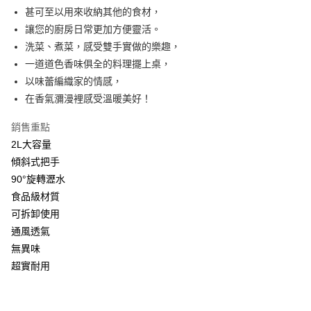
7-11取貨付款
結帳頁面，進行簡訊認證並確認金額後，即可完成結帳。
甚可至以用來收納其他的食材，
２．訂單成立數日內，您將收到繳費通知簡訊。
每筆NT$60，滿NT$499(含以上)免運費
讓您的廚房日常更加方便靈活。
３．收到繳費通知簡訊後14天內，點擊此簡訊中的連結，可透過四大超商／
ATM／網路銀行／等多元方式進行付款，方視為交易完成。
洗菜、煮菜，感受雙手實做的樂趣，
7-11取貨(快速到店)
※ 請注意：結帳手續完成當下不需立刻繳費，但若您需要取消訂單，請聯絡
一道道色香味俱全的料理擺上桌，
每筆NT$115
購買商品的店家。未經商家同意取消之訂單仍視為有效，需透過AFTEE先享
後付繳納相關費用。
以味蕾編織家的情感，
宅配
※ 交易是否成功請以「AFTEE先享後付 」之結帳頁面顯示為準，若有關於
在香氣瀰漫裡感受溫暖美好！
是否繳費成功／繳費後需取消欲退款等相關疑問，請聯繫「AFTEE先享後付
每筆NT$100，滿NT$799(含以上)免運費
客戶支援中心」
https://netprotections.freshdesk.com/support/home
銷售重點
離島宅配
【注意事項】
2L大容量
１．透過由恩沛科技股份有限公司提供之「AFTEE先享後付」服務完成之交
每筆NT$150
傾斜式把手
易，需依本服務之必要範圍內提供個人資料，並將交易相關給付款項請求債
90°旋轉瀝水
權轉讓予恩沛科技股份有限公司。
２．關於個人資料處理事宜，請瀏覽以下網址：
食品級材質
https://aftee.tw/terms/#terms3
可拆卸使用
３．未成年的使用者請事先徵得法定代理人或監護人之同意方可使用
「AFTEE先享後付」，若未經同意申辦者引起之損失，本公司不負相關責
通風透氣
任。
無異味
４．使用「AFTEE先享後付」時，將依據個別帳號之用戶狀況，依本公司即
超實耐用
時審查核予不同之上限額度；若仍有額度不足之情形，本公司將視審查結果
請求用戶進行身份認證。
５．嚴禁一人註冊多個帳號或使用他人資訊註冊。若發現惡意使用之情形，
恩沛科技股份有限公司將有權停止該用戶之使用額度並採取法律行動。