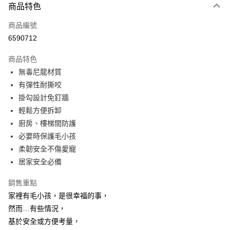
商品特色
信用卡一次付款
商品編號
超商取貨付款
6590712
LINE Pay
商品特色
Apple Pay
無毒尼龍材質
有彈性耐撕咬
街口支付
掛勾設計免釘牆
悠遊付
輕鬆方便拆卸
廚房、樓梯間防護
AFTEE先享後付
必要時保護毛小孩
相關說明
柔韌安全不傷愛寵
【關於「AFTEE先享後付」】
ATM付款
AFTEE先享後付是「在收到商品之後才付款」的支付方式。 讓您購物簡單
居家安全必備
便利好安心！
１．簡單：不需註冊會員、不需綁卡、不需儲值。
銷售重點
運送方式
２．便利：只要手機號碼，簡訊認證，即可結帳。
家裡有毛小孩，是很幸福的事，
３．安心：先確認商品／服務後，再付款。
全家取貨付款
然而…有些情況，
每筆NT$60，滿NT$499(含以上)免運費
【「AFTEE先享後付」結帳流程】
基於安全或方便考量，
１．於結帳方式選擇「AFTEE先享後付」後，將跳轉至「AFTEE先享後付」