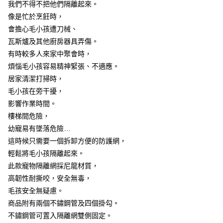
7-11取貨付款
我們不得不把他們隔離起來。
結帳頁面，進行簡訊認證並確認金額後，即可完成結帳。
２．訂單成立數日內，您將收到繳費通知簡訊。
每筆NT$60，滿NT$499(含以上)免運費
像是忙於烹飪時，
３．收到繳費通知簡訊後14天內，點擊此簡訊中的連結，可透過四大超商／
會擔心毛小孩遭刀械、
ATM／網路銀行／等多元方式進行付款，方視為交易完成。
7-11取貨(快速到店)
※ 請注意：結帳手續完成當下不需立刻繳費，但若您需要取消訂單，請聯絡
瓦斯爐及其他廚房器具弄傷。
每筆NT$115
購買商品的店家。未經商家同意取消之訂單仍視為有效，需透過AFTEE先享
有時較多人來家中聚會時，
後付繳納相關費用。
煩惱毛小孩容易精神緊張、不適應。
宅配
※ 交易是否成功請以「AFTEE先享後付 」之結帳頁面顯示為準，若有關於
是否繳費成功／繳費後需取消欲退款等相關疑問，請聯繫「AFTEE先享後付
居家清潔打掃時，
每筆NT$100，滿NT$799(含以上)免運費
客戶支援中心」
https://netprotections.freshdesk.com/support/home
毛小孩在旁干擾，
離島宅配
【注意事項】
影響作業時間。
１．透過由恩沛科技股份有限公司提供之「AFTEE先享後付」服務完成之交
每筆NT$150
樓梯間危險，
易，需依本服務之必要範圍內提供個人資料，並將交易相關給付款項請求債
幼寵易有墜落危險…
權轉讓予恩沛科技股份有限公司。
２．關於個人資料處理事宜，請瀏覽以下網址：
這時候只需要一個拆卸方便的防護網，
https://aftee.tw/terms/#terms3
輕鬆將毛小孩隔離起來。
３．未成年的使用者請事先徵得法定代理人或監護人之同意方可使用
「AFTEE先享後付」，若未經同意申辦者引起之損失，本公司不負相關責
此款寵物隔離網採尼龍材質，
任。
高韌性耐撕咬，安全無毒，
４．使用「AFTEE先享後付」時，將依據個別帳號之用戶狀況，依本公司即
毛孩安全無疑慮。
時審查核予不同之上限額度；若仍有額度不足之情形，本公司將視審查結果
請求用戶進行身份認證。
商品附有兩個不鏽鋼管及四個掛勾。
５．嚴禁一人註冊多個帳號或使用他人資訊註冊。若發現惡意使用之情形，
不鏽鋼管可置入隔離網雙側固定。
恩沛科技股份有限公司將有權停止該用戶之使用額度並採取法律行動。