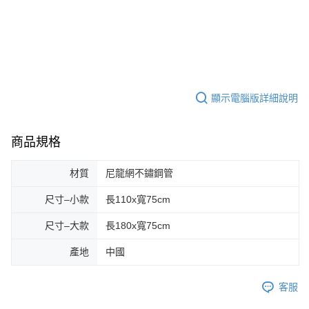
顯示電腦版詳細說明
商品規格
材質
尼龍網不鏽鋼管
尺寸–小款
長110x寬75cm
尺寸–大款
長180x寬75cm
產地
中國
客服