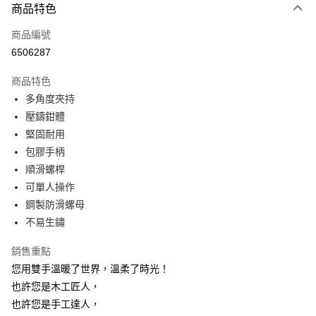
商品特色
信用卡一次付款
商品編號
超商取貨付款
6506287
LINE Pay
商品特色
Apple Pay
多角度夾持
壓鑄鉗體
街口支付
堅固耐用
悠遊付
包膠手柄
順滑螺桿
AFTEE先享後付
可單人操作
相關說明
鋼製防滑螺母
【關於「AFTEE先享後付」】
ATM付款
AFTEE先享後付是「在收到商品之後才付款」的支付方式。 讓您購物簡單
不易生鏽
便利好安心！
１．簡單：不需註冊會員、不需綁卡、不需儲值。
銷售重點
運送方式
２．便利：只要手機號碼，簡訊認證，即可結帳。
您用雙手溫暖了世界，溫柔了時光！
３．安心：先確認商品／服務後，再付款。
全家取貨付款
也許您是木工匠人，
每筆NT$60，滿NT$499(含以上)免運費
【「AFTEE先享後付」結帳流程】
也許您是手工達人，
１．於結帳方式選擇「AFTEE先享後付」後，將跳轉至「AFTEE先享後付」