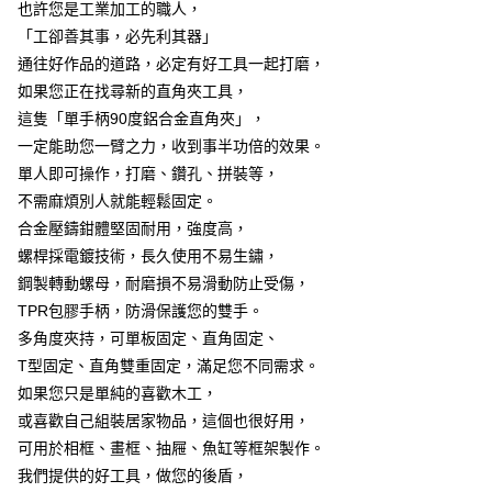
7-11取貨付款
也許您是工業加工的職人，
結帳頁面，進行簡訊認證並確認金額後，即可完成結帳。
２．訂單成立數日內，您將收到繳費通知簡訊。
每筆NT$60，滿NT$499(含以上)免運費
「工卻善其事，必先利其器」
３．收到繳費通知簡訊後14天內，點擊此簡訊中的連結，可透過四大超商／
通往好作品的道路，必定有好工具一起打磨，
ATM／網路銀行／等多元方式進行付款，方視為交易完成。
7-11取貨(快速到店)
※ 請注意：結帳手續完成當下不需立刻繳費，但若您需要取消訂單，請聯絡
如果您正在找尋新的直角夾工具，
每筆NT$115
購買商品的店家。未經商家同意取消之訂單仍視為有效，需透過AFTEE先享
這隻「單手柄90度鋁合金直角夾」，
後付繳納相關費用。
一定能助您一臂之力，收到事半功倍的效果。
宅配
※ 交易是否成功請以「AFTEE先享後付 」之結帳頁面顯示為準，若有關於
是否繳費成功／繳費後需取消欲退款等相關疑問，請聯繫「AFTEE先享後付
單人即可操作，打磨、鑽孔、拼裝等，
每筆NT$100，滿NT$799(含以上)免運費
客戶支援中心」
https://netprotections.freshdesk.com/support/home
不需麻煩別人就能輕鬆固定。
離島宅配
【注意事項】
合金壓鑄鉗體堅固耐用，強度高，
１．透過由恩沛科技股份有限公司提供之「AFTEE先享後付」服務完成之交
每筆NT$150
螺桿採電鍍技術，長久使用不易生鏽，
易，需依本服務之必要範圍內提供個人資料，並將交易相關給付款項請求債
鋼製轉動螺母，耐磨損不易滑動防止受傷，
權轉讓予恩沛科技股份有限公司。
２．關於個人資料處理事宜，請瀏覽以下網址：
TPR包膠手柄，防滑保護您的雙手。
https://aftee.tw/terms/#terms3
多角度夾持，可單板固定、直角固定、
３．未成年的使用者請事先徵得法定代理人或監護人之同意方可使用
「AFTEE先享後付」，若未經同意申辦者引起之損失，本公司不負相關責
T型固定、直角雙重固定，滿足您不同需求。
任。
如果您只是單純的喜歡木工，
４．使用「AFTEE先享後付」時，將依據個別帳號之用戶狀況，依本公司即
或喜歡自己組裝居家物品，這個也很好用，
時審查核予不同之上限額度；若仍有額度不足之情形，本公司將視審查結果
請求用戶進行身份認證。
可用於相框、畫框、抽屜、魚缸等框架製作。
５．嚴禁一人註冊多個帳號或使用他人資訊註冊。若發現惡意使用之情形，
我們提供的好工具，做您的後盾，
恩沛科技股份有限公司將有權停止該用戶之使用額度並採取法律行動。