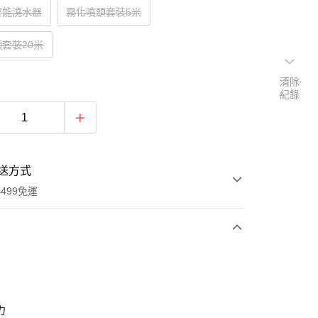
智能澆水器
霧化噴頭套裝5米
套裝20米
清除
紀錄
送方式
499免運
次付款
付款
力