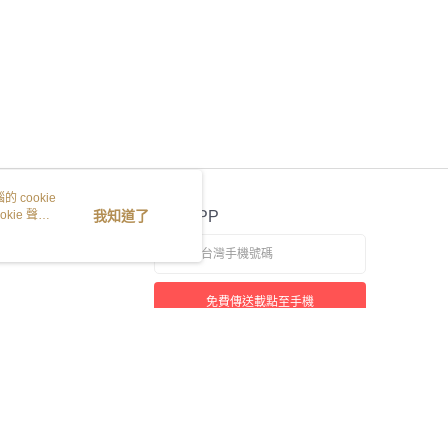
 cookie
kie 聲明
我知道了
官方APP
免費傳送載點至手機
若接到可疑電話，請洽詢165反詐騙專線
本站最佳瀏覽環境請使用 Google Chrome、Firefox 或 Edge 以上版本