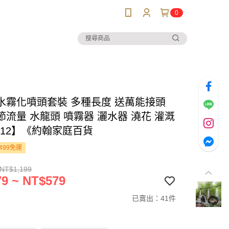
0
水霧化噴頭套裝 多種長度 送萬能接頭
節流量 水龍頭 噴霧器 灑水器 澆花 灌溉
312】《約翰家庭百貨
499免運
 NT$1,199
9 ~ NT$579
已賣出：41件