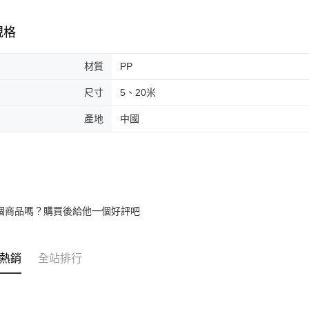
規格
材質
PP
尺寸
5、20米
產地
中國
個商品嗎？購買後給他一個好評吧
熱銷
全站排行