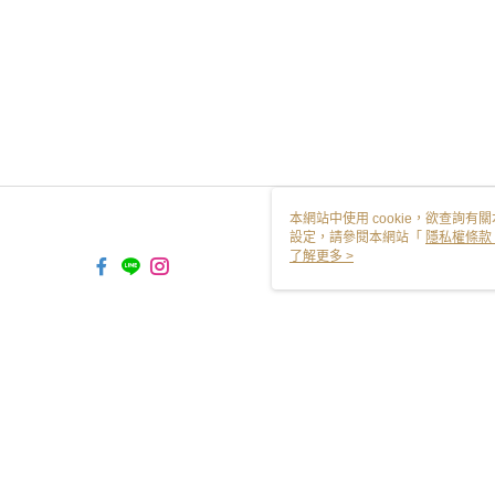
本網站中使用 cookie，欲查詢有關
設定，請參閱本網站「
隱私權條款
使用 cookie。
了解更多 >
TW-MWG1-61-158 Web2.0 Default
© 2026 by 朗空企業社