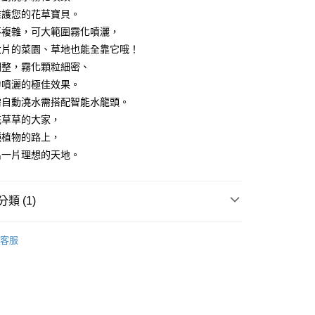
否成功請以「AFTEE先享後付 」之結帳頁面顯示為準，若有關於
維護您的花草寶貝。
功／繳費後需取消欲退款等相關疑問，請聯繫「AFTEE先享後
不複雜，可大範圍霧化噴灑，
援中心」
https://netprotections.freshdesk.com/support/home
00，滿NT$799(含以上)免運費
大片的菜園、草地也能全靠它哦！
項】
調整，霧化顆粒細密、
恩沛科技股份有限公司提供之「AFTEE先享後付」服務完成之
勻噴灑的極佳效果。
依本服務之必要範圍內提供個人資料，並將交易相關給付款項請
50
讓予恩沛科技股份有限公司。
需自動澆水需搭配智能水龍頭。
個人資料處理事宜，請瀏覽以下網址：
花草草的大家，
ee.tw/terms/#terms3
種植物的路上，
年的使用者請事先徵得法定代理人或監護人之同意方可使用
E先享後付」，若未經同意申辦者引起之損失，本公司不負相關責
出一片理想的天地。
AFTEE先享後付」時，將依據個別帳號之用戶狀況，依本公司
核予不同之上限額度；若仍有額度不足之情形，本公司將視審查
類 (1)
用戶進行身份認證。
一人註冊多個帳號或使用他人資訊註冊。若發現惡意使用之情
科技股份有限公司將有權停止該用戶之使用額度並採取法律行
客服