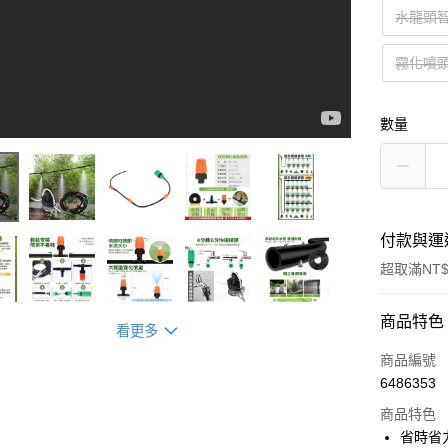
水龍頭
霧化噴頭
數量
付款與運
超取滿NT$
付款方式
商品特色
看更多
信用卡一
商品編號
6486353
超商取貨
商品特色
LINE Pay
省時省