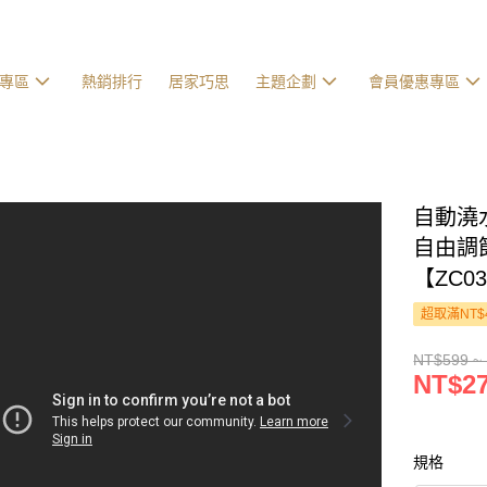
專區
熱銷排行
居家巧思
主題企劃
會員優惠專區
自動澆
自由調
【ZC0
超取滿NT$
NT$599 ~
NT$27
規格