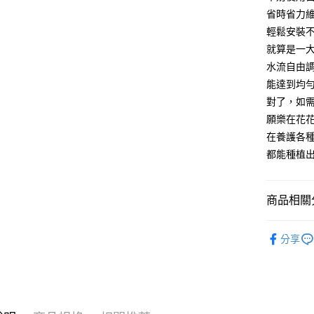
※ 交易是
省時省力
是否繳費成
宅配
輕鬆安裝
付客戶支
每筆NT$1
就算是一
【注意事
水流自由
離島宅配
１．透過由
能達到均
交易，需
每筆NT$1
求債權轉
對了，如
２．關於
願樂在花
https://aft
在養護各
３．未成
「AFTE
都能種植
任。
４．使用「
即時審查
商品相關分
結果請求
５．嚴禁
形，恩沛
園藝工具
動。
分享