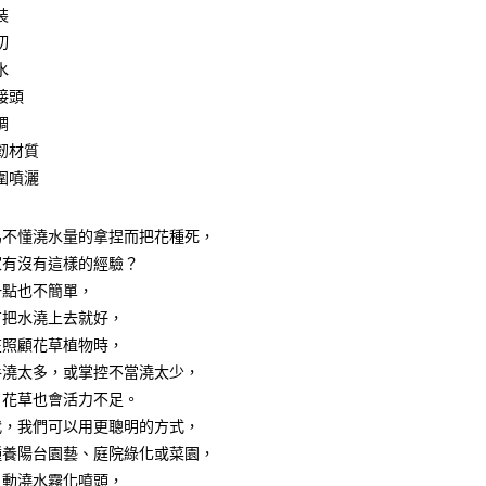
裝
切
水
接頭
調
享後付
韌材質
圍噴灑
FTEE先享後付」】
先享後付是「在收到商品之後才付款」的支付方式。 讓您購物簡單
心！
為不懂澆水量的拿捏而把花種死，
：不需註冊會員、不需綁卡、不需儲值。
家有沒有這樣的經驗？
：只要手機號碼，簡訊認證，即可結帳。
：先確認商品／服務後，再付款。
一點也不簡單，
付款
有把水澆上去就好，
EE先享後付」結帳流程】
0，滿NT$499(含以上)免運費
在照顧花草植物時，
方式選擇「AFTEE先享後付」後，將跳轉至「AFTEE先享後
頁面，進行簡訊認證並確認金額後，即可完成結帳。
手澆太多，或掌控不當澆太少，
付款
成立數日內，您將收到繳費通知簡訊。
，花草也會活力不足。
費通知簡訊後14天內，點擊此簡訊中的連結，可透過四大超商
0，滿NT$499(含以上)免運費
網路銀行／等多元方式進行付款，方視為交易完成。
代，我們可以用更聰明的方式，
：結帳手續完成當下不需立刻繳費，但若您需要取消訂單，請聯
種養陽台園藝、庭院綠化或菜園，
(快速到店)
的店家。未經商家同意取消之訂單仍視為有效，需透過AFTEE
自動澆水霧化噴頭，
繳納相關費用。
15