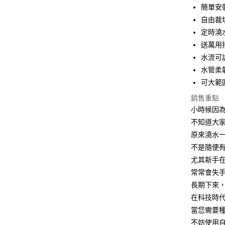
簡單安
Apple Pay
自由裁
街口支付
定時澆
送萬用
悠遊付
水流可
AFTEE先
水管柔
相關說明
可大範
【關於「A
ATM付款
AFTEE
銷售重點
便利好安
小時候因
１．簡單
不知道大
２．便利
運送方式
３．安心
原來澆水
全家取貨
不是隨便
【「AFT
每筆NT$6
尤其新手
１．於結帳
付」結帳
常常會失
7-11取貨
２．訂單
長期下來
３．收到繳
每筆NT$6
／ATM／
在科技時
※ 請注意
當您需要
7-11取貨
絡購買商品
不妨使用
先享後付
每筆NT$1