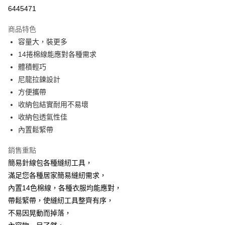
超商取貨付款
6445471
LINE Pay
商品特色
Apple Pay
容量大，裝更多
14捲棉線能應對各種需求
街口支付
體積輕巧
悠遊付
尼龍拉鍊設計
方便攜帶
AFTEE先享後付
收納包結實耐用不易壞
相關說明
收納包透氣性佳
【關於「AFTEE先享後付」】
ATM付款
AFTEE先享後付是「在收到商品之後才付款」的支付方式。 讓您購物簡單
內置鬆緊帶
便利好安心！
１．簡單：不需註冊會員、不需綁卡、不需儲值。
銷售重點
運送方式
２．便利：只要手機號碼，簡訊認證，即可結帳。
簡易針線包各種縫紉工具，
３．安心：先確認商品／服務後，再付款。
全家取貨付款
滿足您各種居家簡易縫紉需求，
每筆NT$60，滿NT$499(含以上)免運費
【「AFTEE先享後付」結帳流程】
內置14色棉線，各種衣服均能應對，
１．於結帳方式選擇「AFTEE先享後付」後，將跳轉至「AFTEE先享後付」
7-11取貨付款
帶鬆緊帶，使縫紉工具整齊有序，
結帳頁面，進行簡訊認證並確認金額後，即可完成結帳。
２．訂單成立數日內，您將收到繳費通知簡訊。
每筆NT$60，滿NT$499(含以上)免運費
不易因晃動而掉落，
３．收到繳費通知簡訊後14天內，點擊此簡訊中的連結，可透過四大超商／