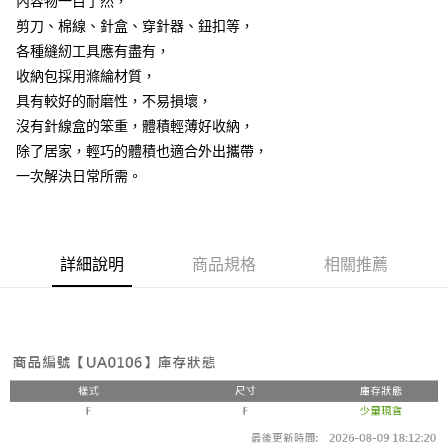
內容物一目了然，
ATM／網路銀行／等多元方式進行付款，方視為交易完成。
7-11取貨(快速到店)
※ 請注意：結帳手續完成當下不需立刻繳費，但若您需要取消訂單，請聯絡
剪刀、棉線、針盒、穿針器、鈕扣等，
每筆NT$115
購買商品的店家。未經商家同意取消之訂單仍視為有效，需透過AFTEE先享
各種縫紉工具應有盡有，
後付繳納相關費用。
收納包採用滌綸材質，
宅配
※ 交易是否成功請以「AFTEE先享後付 」之結帳頁面顯示為準，若有關於
是否繳費成功／繳費後需取消欲退款等相關疑問，請聯繫「AFTEE先享後付
具有較好的耐磨性，不易損壞，
每筆NT$100，滿NT$799(含以上)免運費
客戶支援中心」
https://netprotections.freshdesk.com/support/home
沒有針線盒的笨重，體積輕薄好收納，
離島宅配
【注意事項】
除了居家，輕巧的體積也適合外出攜帶，
１．透過由恩沛科技股份有限公司提供之「AFTEE先享後付」服務完成之交
每筆NT$150
一次解決日常所需。
易，需依本服務之必要範圍內提供個人資料，並將交易相關給付款項請求債
權轉讓予恩沛科技股份有限公司。
２．關於個人資料處理事宜，請瀏覽以下網址：
https://aftee.tw/terms/#terms3
３．未成年的使用者請事先徵得法定代理人或監護人之同意方可使用
詳細說明
商品規格
相關推薦
「AFTEE先享後付」，若未經同意申辦者引起之損失，本公司不負相關責
任。
４．使用「AFTEE先享後付」時，將依據個別帳號之用戶狀況，依本公司即
時審查核予不同之上限額度；若仍有額度不足之情形，本公司將視審查結果
請求用戶進行身份認證。
５．嚴禁一人註冊多個帳號或使用他人資訊註冊。若發現惡意使用之情形，
恩沛科技股份有限公司將有權停止該用戶之使用額度並採取法律行動。