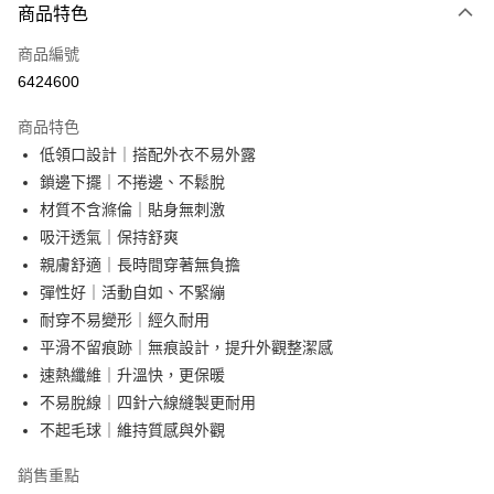
商品特色
信用卡一次付款
商品編號
超商取貨付款
6424600
LINE Pay
商品特色
Apple Pay
低領口設計｜搭配外衣不易外露
鎖邊下擺｜不捲邊、不鬆脫
街口支付
材質不含滌倫｜貼身無刺激
悠遊付
吸汗透氣｜保持舒爽
親膚舒適｜長時間穿著無負擔
AFTEE先享後付
彈性好｜活動自如、不緊繃
相關說明
耐穿不易變形｜經久耐用
【關於「AFTEE先享後付」】
ATM付款
AFTEE先享後付是「在收到商品之後才付款」的支付方式。 讓您購物簡單
平滑不留痕跡｜無痕設計，提升外觀整潔感
便利好安心！
速熱纖維｜升溫快，更保暖
１．簡單：不需註冊會員、不需綁卡、不需儲值。
運送方式
不易脫線｜四針六線縫製更耐用
２．便利：只要手機號碼，簡訊認證，即可結帳。
３．安心：先確認商品／服務後，再付款。
全家取貨付款
不起毛球｜維持質感與外觀
每筆NT$60，滿NT$499(含以上)免運費
【「AFTEE先享後付」結帳流程】
銷售重點
１．於結帳方式選擇「AFTEE先享後付」後，將跳轉至「AFTEE先享後付」