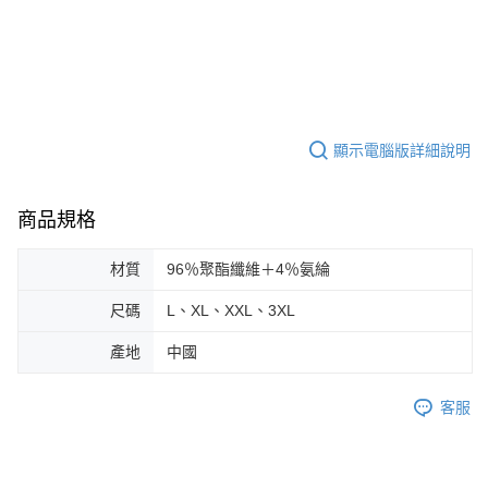
顯示電腦版詳細說明
商品規格
材質
96％聚酯纖維＋4％氨綸
尺碼
L、XL、XXL、3XL
產地
中國
客服