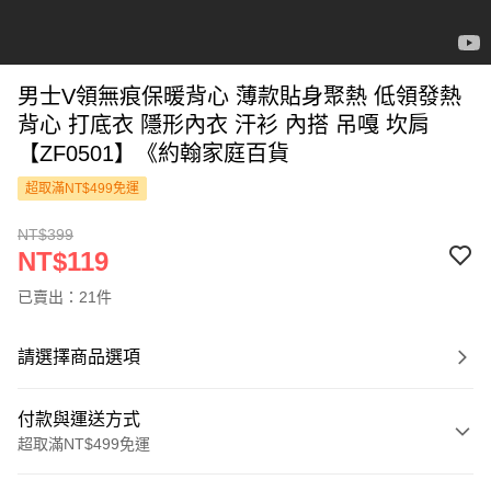
男士V領無痕保暖背心 薄款貼身聚熱 低領發熱
背心 打底衣 隱形內衣 汗衫 內搭 吊嘎 坎肩
【ZF0501】《約翰家庭百貨
超取滿NT$499免運
NT$399
NT$119
已賣出：21件
請選擇商品選項
付款與運送方式
超取滿NT$499免運
付款方式