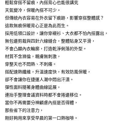
7-11取貨付款
輕鬆穿搭不留痕，內搭背心也能很講究
結帳頁面，進行簡訊認證並確認金額後，即可完成結帳。
２．訂單成立數日內，您將收到繳費通知簡訊。
每筆NT$60，滿NT$499(含以上)免運費
天氣變冷，保暖內搭不可少。
３．收到繳費通知簡訊後14天內，點擊此簡訊中的連結，可透過四大超商／
但傳統內衣容易在外衣留下痕跡，影響穿搭整體感？
ATM／網路銀行／等多元方式進行付款，方視為交易完成。
7-11取貨(快速到店)
※ 請注意：結帳手續完成當下不需立刻繳費，但若您需要取消訂單，請聯絡
這款無痕保暖背心正是為此而生。
每筆NT$115
購買商品的店家。未經商家同意取消之訂單仍視為有效，需透過AFTEE先享
採用低領口設計，讓你穿襯衫、大衣都不怕內搭露出，
後付繳納相關費用。
無包邊剪裁與四針六線縫合，整體貼身又平滑，
宅配
※ 交易是否成功請以「AFTEE先享後付 」之結帳頁面顯示為準，若有關於
是否繳費成功／繳費後需取消欲退款等相關疑問，請聯繫「AFTEE先享後付
不會凸顯內衣輪廓，打造乾淨俐落的外型。
每筆NT$100，滿NT$799(含以上)免運費
客戶支援中心」
https://netprotections.freshdesk.com/support/home
材質不含滌倫，親膚無刺激，
離島宅配
【注意事項】
穿整天也不悶熱、不刺癢。
１．透過由恩沛科技股份有限公司提供之「AFTEE先享後付」服務完成之交
每筆NT$150
搭配速熱纖維，升溫速度快，有效防風保暖，
易，需依本服務之必要範圍內提供個人資料，並將交易相關給付款項請求債
卻不會讓你在捷運人潮中悶出汗漬。
權轉讓予恩沛科技股份有限公司。
２．關於個人資料處理事宜，請瀏覽以下網址：
彈性面料隨著身體曲線延展，
https://aftee.tw/terms/#terms3
連抬手整理會議資料時都不會捲邊移位。
３．未成年的使用者請事先徵得法定代理人或監護人之同意方可使用
「AFTEE先享後付」，若未經同意申辦者引起之損失，本公司不負相關責
當你不再需要分神顧慮內搭是否得體，
任。
那些省下的注意力，
４．使用「AFTEE先享後付」時，將依據個別帳號之用戶狀況，依本公司即
剛好夠用來享受早晨的第一口熱咖啡。
時審查核予不同之上限額度；若仍有額度不足之情形，本公司將視審查結果
請求用戶進行身份認證。
５．嚴禁一人註冊多個帳號或使用他人資訊註冊。若發現惡意使用之情形，
恩沛科技股份有限公司將有權停止該用戶之使用額度並採取法律行動。