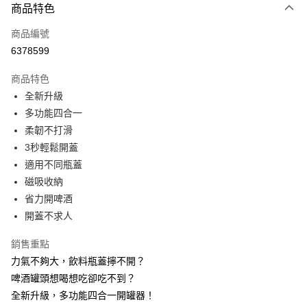
商品特色
信用卡一次付款
商品編號
超商取貨付款
6378599
LINE Pay
商品特色
Apple Pay
全新升級
多功能四合一
街口支付
柔韌不打滑
悠遊付
3秒輕鬆開蓋
適用不同瓶蓋
AFTEE先享後付
磁吸收納
相關說明
省力開啤酒
【關於「AFTEE先享後付」】
ATM付款
AFTEE先享後付是「在收到商品之後才付款」的支付方式。 讓您購物簡單
開蓋不求人
便利好安心！
１．簡單：不需註冊會員、不需綁卡、不需儲值。
銷售重點
運送方式
２．便利：只要手機號碼，簡訊認證，即可結帳。
力氣不夠大，飲料瓶蓋擰不開？
３．安心：先確認商品／服務後，再付款。
全家取貨付款
啤酒罐頭想喝想吃卻吃不到？
每筆NT$60，滿NT$499(含以上)免運費
【「AFTEE先享後付」結帳流程】
全新升級，多功能四合一開罐器！
１．於結帳方式選擇「AFTEE先享後付」後，將跳轉至「AFTEE先享後付」