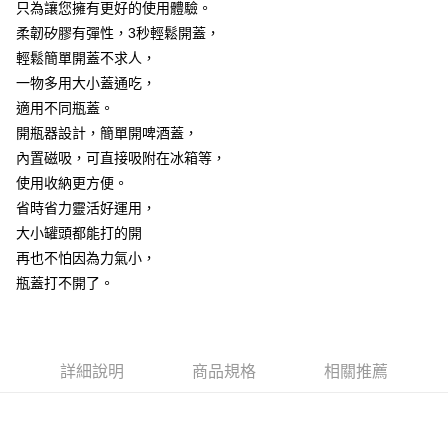
7-11取貨付款
只為讓您擁有更好的使用體驗。
結帳頁面，進行簡訊認證並確認金額後，即可完成結帳。
２．訂單成立數日內，您將收到繳費通知簡訊。
每筆NT$60，滿NT$499(含以上)免運費
柔韌矽膠有彈性，3秒輕鬆開蓋，
３．收到繳費通知簡訊後14天內，點擊此簡訊中的連結，可透過四大超商／
輕鬆簡單開蓋不求人，
ATM／網路銀行／等多元方式進行付款，方視為交易完成。
7-11取貨(快速到店)
※ 請注意：結帳手續完成當下不需立刻繳費，但若您需要取消訂單，請聯絡
一物多用大小蓋通吃，
每筆NT$115
購買商品的店家。未經商家同意取消之訂單仍視為有效，需透過AFTEE先享
適用不同瓶蓋。
後付繳納相關費用。
開瓶器設計，簡單開啤酒蓋，
宅配
※ 交易是否成功請以「AFTEE先享後付 」之結帳頁面顯示為準，若有關於
是否繳費成功／繳費後需取消欲退款等相關疑問，請聯繫「AFTEE先享後付
內置磁吸，可直接吸附在冰箱等，
每筆NT$100，滿NT$799(含以上)免運費
客戶支援中心」
https://netprotections.freshdesk.com/support/home
使用收納更方便。
離島宅配
【注意事項】
省時省力靈活好運用，
１．透過由恩沛科技股份有限公司提供之「AFTEE先享後付」服務完成之交
每筆NT$150
大小罐頭都能打的開
易，需依本服務之必要範圍內提供個人資料，並將交易相關給付款項請求債
再也不怕因為力氣小，
權轉讓予恩沛科技股份有限公司。
２．關於個人資料處理事宜，請瀏覽以下網址：
瓶蓋打不開了。
https://aftee.tw/terms/#terms3
３．未成年的使用者請事先徵得法定代理人或監護人之同意方可使用
「AFTEE先享後付」，若未經同意申辦者引起之損失，本公司不負相關責
任。
４．使用「AFTEE先享後付」時，將依據個別帳號之用戶狀況，依本公司即
詳細說明
商品規格
相關推薦
時審查核予不同之上限額度；若仍有額度不足之情形，本公司將視審查結果
請求用戶進行身份認證。
５．嚴禁一人註冊多個帳號或使用他人資訊註冊。若發現惡意使用之情形，
恩沛科技股份有限公司將有權停止該用戶之使用額度並採取法律行動。