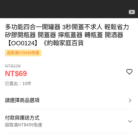
多功能四合一開罐器 3秒開蓋不求人 輕鬆省力
矽膠開瓶器 開蓋器 擰瓶蓋器 轉瓶蓋 開酒器
【OO0124】《約翰家庭百貨
超取滿NT$499免運
NT$239
NT$69
已賣出：10件
請選擇商品選項
付款與運送方式
超取滿NT$499免運
付款方式