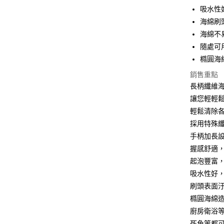
街口支付
吸水性
海綿刷
悠遊付
海綿不
AFTEE先
隨處可
相關說明
橢圓海
【關於「A
ATM付款
AFTEE
銷售重點
便利好安
長柄纖維
１．簡單
讓您輕輕
２．便利
運送方式
３．安心
輕鬆清除
全家取貨
採用特殊
【「AFT
每筆NT$6
手柄加長
１．於結帳
付」結帳
握感舒適
7-11取貨
２．訂單
起泡豐富
３．收到繳
每筆NT$6
／ATM／
吸水性好
※ 請注意
刷頭表面
7-11取貨
絡購買商品
橢圓海綿
先享後付
每筆NT$1
※ 交易是
廚房衛浴
是否繳費成
宅配
死角等都