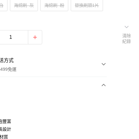
白
海綿刷–灰
海綿刷–粉
替換刷頭1片
清除
紀錄
送方式
499免運
次付款
付款
泡豐富
長設計
P材質