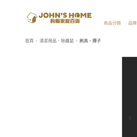
商品分類
品牌
首頁
清潔用品、除蟲鼠
刷具、撢子