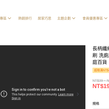
專區
熱銷排行
居家巧思
主題企劃
會員優惠專區
長柄纖
刷 洗廁
庭百貨
超取滿NT$
NT$39 ~ 
NT$19
規格