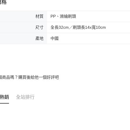
規格
材質
PP、滌綸刷頭
尺寸
全長32cm／刷頭長14x寬10cm
產地
中國
個商品嗎？購買後給他一個好評吧
熱銷
全站排行