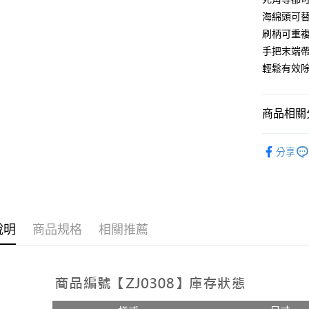
付客戶支
每筆NT$1
海綿頭可
【注意事
刷柄可重
離島宅配
１．透過由
手把末端
交易，需
每筆NT$1
求債權轉
輕鬆有效
２．關於
https://aft
３．未成
商品相關分
「AFTE
任。
清潔用品
４．使用「
分享
即時審查
結果請求
５．嚴禁
形，恩沛
動。
說明
商品規格
相關推薦