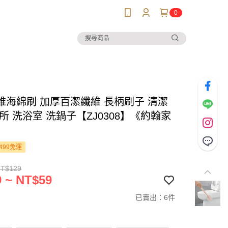
0
維海綿刷 加厚百潔纖維 長柄刷子 清潔
所 洗浴室 洗鍋子【ZJ0308】《約翰家
499免運
NT$129
 ~ NT$59
已賣出：6件