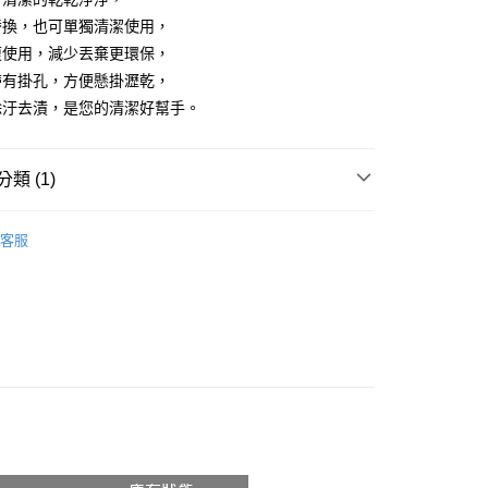
援中心」
https://netprotections.freshdesk.com/support/home
00，滿NT$799(含以上)免運費
替換，也可單獨清潔使用，
項】
複使用，減少丟棄更環保，
恩沛科技股份有限公司提供之「AFTEE先享後付」服務完成之
帶有掛孔，方便懸掛瀝乾，
依本服務之必要範圍內提供個人資料，並將交易相關給付款項請
50
讓予恩沛科技股份有限公司。
除汙去漬，是您的清潔好幫手。
個人資料處理事宜，請瀏覽以下網址：
ee.tw/terms/#terms3
年的使用者請事先徵得法定代理人或監護人之同意方可使用
類 (1)
E先享後付」，若未經同意申辦者引起之損失，本公司不負相關責
、除蟲鼠
AFTEE先享後付」時，將依據個別帳號之用戶狀況，依本公司
刷具、撢子
客服
核予不同之上限額度；若仍有額度不足之情形，本公司將視審查
用戶進行身份認證。
一人註冊多個帳號或使用他人資訊註冊。若發現惡意使用之情
科技股份有限公司將有權停止該用戶之使用額度並採取法律行