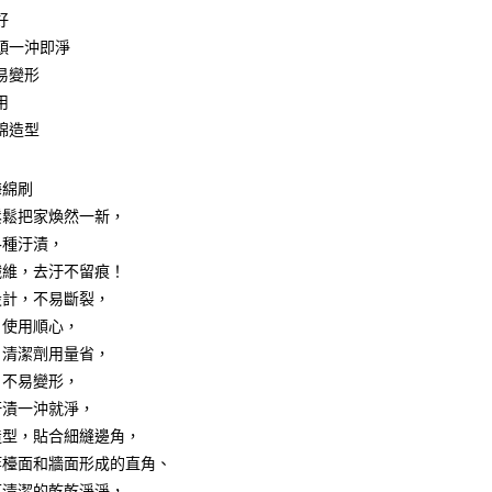
好
頭一沖即淨
易變形
享後付
用
綿造型
FTEE先享後付」】
先享後付是「在收到商品之後才付款」的支付方式。 讓您購物簡單
心！
海綿刷
：不需註冊會員、不需綁卡、不需儲值。
鬆鬆把家煥然一新，
：只要手機號碼，簡訊認證，即可結帳。
：先確認商品／服務後，再付款。
各種汙漬，
付款
纖維，去汙不留痕！
EE先享後付」結帳流程】
0，滿NT$499(含以上)免運費
設計，不易斷裂，
方式選擇「AFTEE先享後付」後，將跳轉至「AFTEE先享後
頁面，進行簡訊認證並確認金額後，即可完成結帳。
，使用順心，
付款
成立數日內，您將收到繳費通知簡訊。
，清潔劑用量省，
費通知簡訊後14天內，點擊此簡訊中的連結，可透過四大超商
0，滿NT$499(含以上)免運費
網路銀行／等多元方式進行付款，方視為交易完成。
，不易變形，
：結帳手續完成當下不需立刻繳費，但若您需要取消訂單，請聯
汙漬一沖就淨，
(快速到店)
的店家。未經商家同意取消之訂單仍視為有效，需透過AFTEE
造型，貼合細縫邊角，
繳納相關費用。
15
否成功請以「AFTEE先享後付 」之結帳頁面顯示為準，若有關於
等檯面和牆面形成的直角、
功／繳費後需取消欲退款等相關疑問，請聯繫「AFTEE先享後
可清潔的乾乾淨淨，