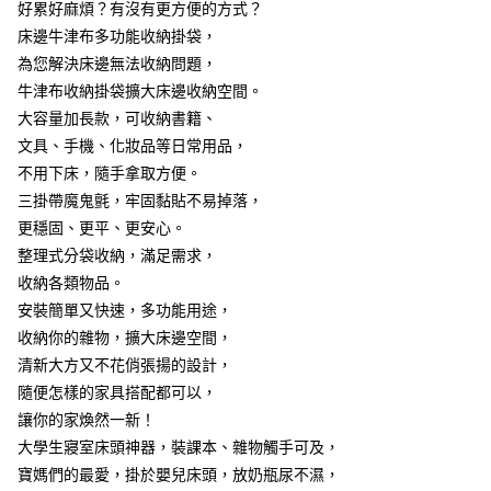
7-11取貨付款
好累好麻煩？有沒有更方便的方式？
結帳頁面，進行簡訊認證並確認金額後，即可完成結帳。
２．訂單成立數日內，您將收到繳費通知簡訊。
每筆NT$60，滿NT$499(含以上)免運費
床邊牛津布多功能收納掛袋，
３．收到繳費通知簡訊後14天內，點擊此簡訊中的連結，可透過四大超商／
為您解決床邊無法收納問題，
ATM／網路銀行／等多元方式進行付款，方視為交易完成。
7-11取貨(快速到店)
※ 請注意：結帳手續完成當下不需立刻繳費，但若您需要取消訂單，請聯絡
牛津布收納掛袋擴大床邊收納空間。
每筆NT$115
購買商品的店家。未經商家同意取消之訂單仍視為有效，需透過AFTEE先享
大容量加長款，可收納書籍、
後付繳納相關費用。
文具、手機、化妝品等日常用品，
宅配
※ 交易是否成功請以「AFTEE先享後付 」之結帳頁面顯示為準，若有關於
是否繳費成功／繳費後需取消欲退款等相關疑問，請聯繫「AFTEE先享後付
不用下床，隨手拿取方便。
每筆NT$100，滿NT$799(含以上)免運費
客戶支援中心」
https://netprotections.freshdesk.com/support/home
三掛帶魔鬼氈，牢固黏貼不易掉落，
離島宅配
【注意事項】
更穩固、更平、更安心。
１．透過由恩沛科技股份有限公司提供之「AFTEE先享後付」服務完成之交
每筆NT$150
整理式分袋收納，滿足需求，
易，需依本服務之必要範圍內提供個人資料，並將交易相關給付款項請求債
收納各類物品。
權轉讓予恩沛科技股份有限公司。
２．關於個人資料處理事宜，請瀏覽以下網址：
安裝簡單又快速，多功能用途，
https://aftee.tw/terms/#terms3
收納你的雜物，擴大床邊空間，
３．未成年的使用者請事先徵得法定代理人或監護人之同意方可使用
「AFTEE先享後付」，若未經同意申辦者引起之損失，本公司不負相關責
清新大方又不花俏張揚的設計，
任。
隨便怎樣的家具搭配都可以，
４．使用「AFTEE先享後付」時，將依據個別帳號之用戶狀況，依本公司即
讓你的家煥然一新！
時審查核予不同之上限額度；若仍有額度不足之情形，本公司將視審查結果
請求用戶進行身份認證。
大學生寢室床頭神器，裝課本、雜物觸手可及，
５．嚴禁一人註冊多個帳號或使用他人資訊註冊。若發現惡意使用之情形，
寶媽們的最愛，掛於嬰兒床頭，放奶瓶尿不濕，
恩沛科技股份有限公司將有權停止該用戶之使用額度並採取法律行動。