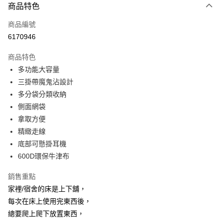
商品特色
信用卡一次付款
商品編號
超商取貨付款
6170946
LINE Pay
商品特色
Apple Pay
多功能大容量
三掛帶魔鬼沾設計
街口支付
多分袋分類收納
悠遊付
側面網袋
拿取方便
AFTEE先享後付
精緻走線
相關說明
底部可懸掛耳機
【關於「AFTEE先享後付」】
ATM付款
AFTEE先享後付是「在收到商品之後才付款」的支付方式。 讓您購物簡單
600D環保牛津布
便利好安心！
１．簡單：不需註冊會員、不需綁卡、不需儲值。
銷售重點
運送方式
２．便利：只要手機號碼，簡訊認證，即可結帳。
家裡/宿舍的床是上下舖，
３．安心：先確認商品／服務後，再付款。
全家取貨付款
每次在床上使用完東西後，
每筆NT$60，滿NT$499(含以上)免運費
【「AFTEE先享後付」結帳流程】
總要爬上爬下放置東西，
１．於結帳方式選擇「AFTEE先享後付」後，將跳轉至「AFTEE先享後付」