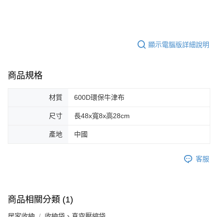
顯示電腦版詳細說明
商品規格
材質
600D環保牛津布
尺寸
長48x寬8x高28cm
產地
中國
客服
商品相關分類 (1)
居家收納
收納袋、真空壓縮袋