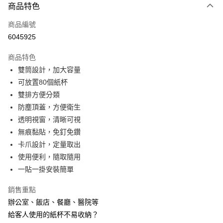
商品特色
信用卡一次付款
商品編號
超商取貨付款
6045925
LINE Pay
商品特色
Apple Pay
雙筒設計，加大容量
可放置80個紙杯
街口支付
雙排方便分類
悠遊付
防塵頂蓋，方便衛生
透明視窗，清晰可視
AFTEE先享後付
無痕黏貼，免釘免鑽
相關說明
卡爪設計，定量取出
【關於「AFTEE先享後付」】
ATM付款
AFTEE先享後付是「在收到商品之後才付款」的支付方式。 讓您購物簡單
使用便利，隨取隨用
便利好安心！
一貼一掛安裝簡單
１．簡單：不需註冊會員、不需綁卡、不需儲值。
運送方式
２．便利：只要手機號碼，簡訊認證，即可結帳。
銷售重點
３．安心：先確認商品／服務後，再付款。
全家取貨付款
辦公室、飯店、餐廳、醫院等
每筆NT$60，滿NT$499(含以上)免運費
【「AFTEE先享後付」結帳流程】
給客人使用的紙杯不易收納？
１．於結帳方式選擇「AFTEE先享後付」後，將跳轉至「AFTEE先享後付」