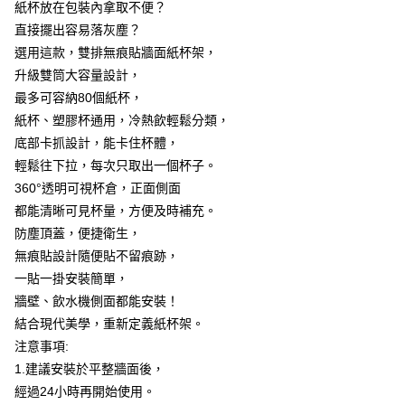
7-11取貨付款
紙杯放在包裝內拿取不便？
結帳頁面，進行簡訊認證並確認金額後，即可完成結帳。
２．訂單成立數日內，您將收到繳費通知簡訊。
每筆NT$60，滿NT$499(含以上)免運費
直接擺出容易落灰塵？
３．收到繳費通知簡訊後14天內，點擊此簡訊中的連結，可透過四大超商／
選用這款，雙排無痕貼牆面紙杯架，
ATM／網路銀行／等多元方式進行付款，方視為交易完成。
7-11取貨(快速到店)
※ 請注意：結帳手續完成當下不需立刻繳費，但若您需要取消訂單，請聯絡
升級雙筒大容量設計，
每筆NT$115
購買商品的店家。未經商家同意取消之訂單仍視為有效，需透過AFTEE先享
最多可容納80個紙杯，
後付繳納相關費用。
紙杯、塑膠杯通用，冷熱飲輕鬆分類，
宅配
※ 交易是否成功請以「AFTEE先享後付 」之結帳頁面顯示為準，若有關於
是否繳費成功／繳費後需取消欲退款等相關疑問，請聯繫「AFTEE先享後付
底部卡抓設計，能卡住杯體，
每筆NT$100，滿NT$799(含以上)免運費
客戶支援中心」
https://netprotections.freshdesk.com/support/home
輕鬆往下拉，每次只取出一個杯子。
離島宅配
【注意事項】
360°透明可視杯倉，正面側面
１．透過由恩沛科技股份有限公司提供之「AFTEE先享後付」服務完成之交
每筆NT$150
都能清晰可見杯量，方便及時補充。
易，需依本服務之必要範圍內提供個人資料，並將交易相關給付款項請求債
防塵頂蓋，便捷衛生，
權轉讓予恩沛科技股份有限公司。
２．關於個人資料處理事宜，請瀏覽以下網址：
無痕貼設計隨便貼不留痕跡，
https://aftee.tw/terms/#terms3
一貼一掛安裝簡單，
３．未成年的使用者請事先徵得法定代理人或監護人之同意方可使用
「AFTEE先享後付」，若未經同意申辦者引起之損失，本公司不負相關責
牆壁、飲水機側面都能安裝！
任。
結合現代美學，重新定義紙杯架。
４．使用「AFTEE先享後付」時，將依據個別帳號之用戶狀況，依本公司即
注意事項:
時審查核予不同之上限額度；若仍有額度不足之情形，本公司將視審查結果
請求用戶進行身份認證。
1.建議安裝於平整牆面後，
５．嚴禁一人註冊多個帳號或使用他人資訊註冊。若發現惡意使用之情形，
經過24小時再開始使用。
恩沛科技股份有限公司將有權停止該用戶之使用額度並採取法律行動。