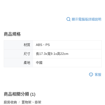
顯示電腦版詳細說明
商品規格
材質
ABS、PS
尺寸
長17.3x寬9.1x高22cm
產地
中國
客服
商品相關分類 (1)
廚房收納
置物架、掛架