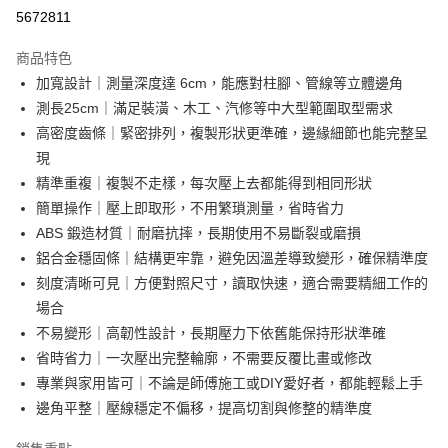
超商取貨付款
5672811
LINE Pay
商品特色
Apple Pay
加寬設計｜測量深度達 6cm，能應對柱腳、管線等立體邊角
測長25cm｜滿足裝潢、木工、汽修等中大型範圍取型需求
街口支付
高密度齒條｜緊密排列，複製形狀更準確，邊緣細節也能完整呈
悠遊付
現
精準重複｜複製不走樣，每次壓上去都能得到相同形狀
AFTEE先享後付
簡單操作｜壓上即取形，不用繁瑣測量，省時省力
相關說明
ABS 鍛造材質｜耐磨抗摔，長期使用不易斷裂或磨損
【關於「AFTEE先享後付」】
ATM付款
AFTEE先享後付是「在收到商品之後才付款」的支付方式。 讓您購物簡單
鋁合金穩固條｜結構更牢靠，避免因溫差導致變形，確保精準度
便利好安心！
刻度清晰可見｜方便對照尺寸，讀取快速，適合需要精細工作的
１．簡單：不需註冊會員、不需綁卡、不需儲值。
運送方式
場合
２．便利：只要手機號碼，簡訊認證，即可結帳。
３．安心：先確認商品／服務後，再付款。
全家取貨付款
不易變形｜高韌性設計，長期壓力下依舊能保持形狀準確
省時省力｜一次壓出完整輪廓，不需要反覆比畫或修改
每筆NT$60，滿NT$499(含以上)免運費
【「AFTEE先享後付」結帳流程】
１．於結帳方式選擇「AFTEE先享後付」後，將跳轉至「AFTEE先享後付」
專業與家用皆可｜不論是師傅施工或DIY愛好者，都能輕鬆上手
7-11取貨付款
結帳頁面，進行簡訊認證並確認金額後，即可完成結帳。
邊角平整｜壓線穩定不偏移，提高切割與修整的精準度
２．訂單成立數日內，您將收到繳費通知簡訊。
每筆NT$60，滿NT$499(含以上)免運費
３．收到繳費通知簡訊後14天內，點擊此簡訊中的連結，可透過四大超商／