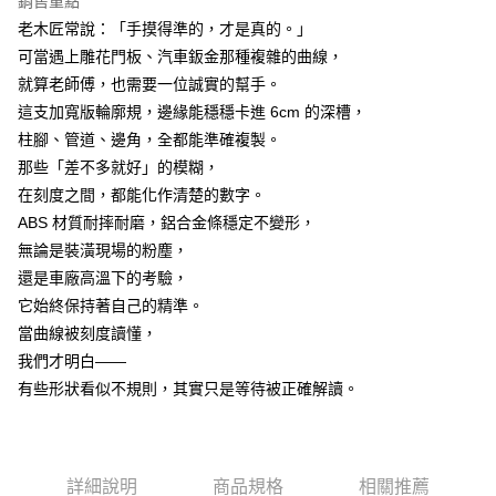
銷售重點
ATM／網路銀行／等多元方式進行付款，方視為交易完成。
7-11取貨(快速到店)
※ 請注意：結帳手續完成當下不需立刻繳費，但若您需要取消訂單，請聯絡
老木匠常說：「手摸得準的，才是真的。」
每筆NT$115
購買商品的店家。未經商家同意取消之訂單仍視為有效，需透過AFTEE先享
可當遇上雕花門板、汽車鈑金那種複雜的曲線，
後付繳納相關費用。
就算老師傅，也需要一位誠實的幫手。
宅配
※ 交易是否成功請以「AFTEE先享後付 」之結帳頁面顯示為準，若有關於
是否繳費成功／繳費後需取消欲退款等相關疑問，請聯繫「AFTEE先享後付
這支加寬版輪廓規，邊緣能穩穩卡進 6cm 的深槽，
每筆NT$100，滿NT$799(含以上)免運費
客戶支援中心」
https://netprotections.freshdesk.com/support/home
柱腳、管道、邊角，全都能準確複製。
離島宅配
【注意事項】
那些「差不多就好」的模糊，
１．透過由恩沛科技股份有限公司提供之「AFTEE先享後付」服務完成之交
每筆NT$150
在刻度之間，都能化作清楚的數字。
易，需依本服務之必要範圍內提供個人資料，並將交易相關給付款項請求債
ABS 材質耐摔耐磨，鋁合金條穩定不變形，
權轉讓予恩沛科技股份有限公司。
２．關於個人資料處理事宜，請瀏覽以下網址：
無論是裝潢現場的粉塵，
https://aftee.tw/terms/#terms3
還是車廠高溫下的考驗，
３．未成年的使用者請事先徵得法定代理人或監護人之同意方可使用
「AFTEE先享後付」，若未經同意申辦者引起之損失，本公司不負相關責
它始終保持著自己的精準。
任。
當曲線被刻度讀懂，
４．使用「AFTEE先享後付」時，將依據個別帳號之用戶狀況，依本公司即
我們才明白——
時審查核予不同之上限額度；若仍有額度不足之情形，本公司將視審查結果
請求用戶進行身份認證。
有些形狀看似不規則，其實只是等待被正確解讀。
５．嚴禁一人註冊多個帳號或使用他人資訊註冊。若發現惡意使用之情形，
恩沛科技股份有限公司將有權停止該用戶之使用額度並採取法律行動。
詳細說明
商品規格
相關推薦