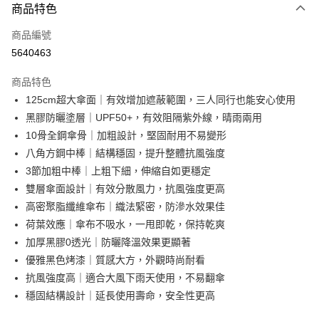
商品特色
信用卡一次付款
商品編號
超商取貨付款
5640463
LINE Pay
商品特色
Apple Pay
125cm超大傘面｜有效增加遮蔽範圍，三人同行也能安心使用
黑膠防曬塗層｜UPF50+，有效阻隔紫外線，晴雨兩用
街口支付
10骨全鋼傘骨｜加粗設計，堅固耐用不易變形
悠遊付
八角方鋼中棒｜結構穩固，提升整體抗風強度
3節加粗中棒｜上粗下細，伸縮自如更穩定
AFTEE先享後付
雙層傘面設計｜有效分散風力，抗風強度更高
相關說明
高密聚脂纖維傘布｜織法緊密，防滲水效果佳
【關於「AFTEE先享後付」】
ATM付款
AFTEE先享後付是「在收到商品之後才付款」的支付方式。 讓您購物簡單
荷葉效應｜傘布不吸水，一甩即乾，保持乾爽
便利好安心！
加厚黑膠0透光｜防曬降溫效果更顯著
１．簡單：不需註冊會員、不需綁卡、不需儲值。
運送方式
優雅黑色烤漆｜質感大方，外觀時尚耐看
２．便利：只要手機號碼，簡訊認證，即可結帳。
３．安心：先確認商品／服務後，再付款。
全家取貨付款
抗風強度高｜適合大風下雨天使用，不易翻傘
穩固結構設計｜延長使用壽命，安全性更高
每筆NT$60，滿NT$499(含以上)免運費
【「AFTEE先享後付」結帳流程】
１．於結帳方式選擇「AFTEE先享後付」後，將跳轉至「AFTEE先享後付」