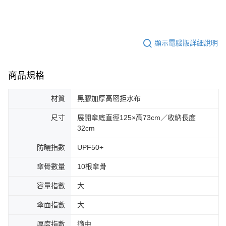
顯示電腦版詳細說明
商品規格
材質
黑膠加厚高密拒水布
尺寸
展開傘底直徑125×高73cm／收納長度
32cm
防曬指數
UPF50+
傘骨數量
10根傘骨
容量指數
大
傘面指數
大
厚度指數
適中