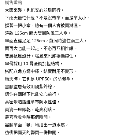
7-11取貨付款
銷售重點
結帳頁面，進行簡訊認證並確認金額後，即可完成結帳。
２．訂單成立數日內，您將收到繳費通知簡訊。
每筆NT$60，滿NT$499(含以上)免運費
大雨來襲，也能安心並肩同行。
３．收到繳費通知簡訊後14天內，點擊此簡訊中的連結，可透過四大超商／
下雨天最怕什麼？不是沒帶傘，而是傘太小。
ATM／網路銀行／等多元方式進行付款，方視為交易完成。
7-11取貨(快速到店)
※ 請注意：結帳手續完成當下不需立刻繳費，但若您需要取消訂單，請聯絡
撐著一把小傘，總有一個人會被雨淋濕。
每筆NT$115
購買商品的店家。未經商家同意取消之訂單仍視為有效，需透過AFTEE先享
這款 125cm 超大雙層防風三人傘，
後付繳納相關費用。
傘面直徑足足 125cm，能同時遮住兩三人，
宅配
※ 交易是否成功請以「AFTEE先享後付 」之結帳頁面顯示為準，若有關於
是否繳費成功／繳費後需取消欲退款等相關疑問，請聯繫「AFTEE先享後付
雨再大也能一起走，不必再互相推讓。
每筆NT$100，滿NT$799(含以上)免運費
客戶支援中心」
https://netprotections.freshdesk.com/support/home
雙層抗風設計，強風來也能穩穩撐住。
離島宅配
【注意事項】
傘骨採用 10 骨全鋼加粗結構，
１．透過由恩沛科技股份有限公司提供之「AFTEE先享後付」服務完成之交
每筆NT$150
搭配八角方鋼中棒，結實耐用不變形。
易，需依本服務之必要範圍內提供個人資料，並將交易相關給付款項請求債
晴天時，它也是 UPF50+ 的防曬傘，
權轉讓予恩沛科技股份有限公司。
２．關於個人資料處理事宜，請瀏覽以下網址：
黑膠塗層有效阻隔紫外線，
https://aftee.tw/terms/#terms3
讓你在豔陽下也能安心前行。
３．未成年的使用者請事先徵得法定代理人或監護人之同意方可使用
「AFTEE先享後付」，若未經同意申辦者引起之損失，本公司不負相關責
高密聚脂纖維傘布防水性佳，
任。
雨滴一甩即乾，乾爽利落。
４．使用「AFTEE先享後付」時，將依據個別帳號之用戶狀況，依本公司即
最喜歡收傘時那個瞬間，
時審查核予不同之上限額度；若仍有額度不足之情形，本公司將視審查結果
請求用戶進行身份認證。
黑膠傘面「唰」地甩出一道水痕，
５．嚴禁一人註冊多個帳號或使用他人資訊註冊。若發現惡意使用之情形，
彷彿把雨天的鬱悶一併拋開，
恩沛科技股份有限公司將有權停止該用戶之使用額度並採取法律行動。