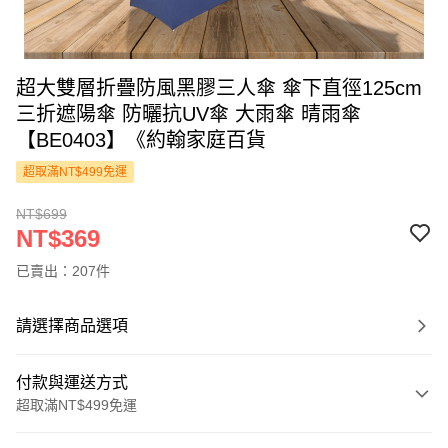
超大雙層折疊防風黑膠三人傘 傘下直徑125cm
三折遮陽傘 防曬抗UV傘 大雨傘 晴雨傘
【BE0403】《約翰家庭百貨
超取滿NT$499免運
NT$699
NT$369
已賣出：207件
請選擇商品選項
付款與運送方式
超取滿NT$499免運
付款方式