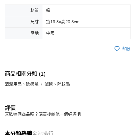
材質
鐵
尺寸
寬16.3×高20.5cm
產地
中國
客服
商品相關分類 (1)
清潔用品、除蟲鼠
滅鼠、除蚊蟲
評價
喜歡這個商品嗎？購買後給他一個好評吧
本分類熱銷
全站排行