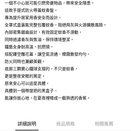
一個不小心就可能引燃旁邊物品，帶來安全隱患。
這款手提式防火帶蓋蚊香盤，
專為提升居家用香安全而設計，
全罩式盒蓋能完整包覆蚊香，阻絕飛灰與火源擴散風險。
內部密集鋸齒設計，有效固定蚊香不滑動，
同時過濾香灰與焦油，保持環境整潔。
鐵藝全身耐高溫、抗燃燒，
搭配鏤空雕花蓋，讓空氣流通、煙霧散發均勻，
防火同時也兼顧美觀。
底部三顆實心鐵球支撐的，不只是蚊香，
更是整夜安眠的篤定。
原來安心可以這麼具體，
具體到一個帶提把的黑盒子，
能讓你放心地，在夏夜裡睡成一截熟透的香蕉。
詳細說明
商品規格
相關推薦