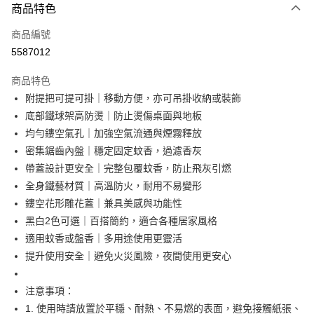
商品特色
信用卡一次付款
商品編號
超商取貨付款
5587012
LINE Pay
商品特色
Apple Pay
附提把可提可掛｜移動方便，亦可吊掛收納或裝飾
底部鐵球架高防燙｜防止燙傷桌面與地板
街口支付
均勻鏤空氣孔｜加強空氣流通與煙霧釋放
悠遊付
密集鋸齒內盤｜穩定固定蚊香，過濾香灰
帶蓋設計更安全｜完整包覆蚊香，防止飛灰引燃
AFTEE先享後付
全身鐵藝材質｜高溫防火，耐用不易變形
相關說明
鏤空花形雕花蓋｜兼具美感與功能性
【關於「AFTEE先享後付」】
ATM付款
AFTEE先享後付是「在收到商品之後才付款」的支付方式。 讓您購物簡單
黑白2色可選｜百搭簡約，適合各種居家風格
便利好安心！
適用蚊香或盤香｜多用途使用更靈活
１．簡單：不需註冊會員、不需綁卡、不需儲值。
運送方式
提升使用安全｜避免火災風險，夜間使用更安心
２．便利：只要手機號碼，簡訊認證，即可結帳。
３．安心：先確認商品／服務後，再付款。
全家取貨付款
注意事項：
每筆NT$60，滿NT$499(含以上)免運費
【「AFTEE先享後付」結帳流程】
１．於結帳方式選擇「AFTEE先享後付」後，將跳轉至「AFTEE先享後付」
1. 使用時請放置於平穩、耐熱、不易燃的表面，避免接觸紙張、