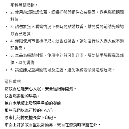
7-11取貨付款
結帳頁面，進行簡訊認證並確認金額後，即可完成結帳。
布料等易燃物。
２．訂單成立數日內，您將收到繳費通知簡訊。
每筆NT$60，滿NT$499(含以上)免運費
2. 使用前請確認盒蓋、鋸齒托盤等組件安裝穩固，避免燃燒期間
３．收到繳費通知簡訊後14天內，點擊此簡訊中的連結，可透過四大超商／
ATM／網路銀行／等多元方式進行付款，方視為交易完成。
移位。
7-11取貨(快速到店)
※ 請注意：結帳手續完成當下不需立刻繳費，但若您需要取消訂單，請聯絡
3. 請勿於無人看管情況下長時間點燃蚊香，離開房間前請先確認
每筆NT$115
購買商品的店家。未經商家同意取消之訂單仍視為有效，需透過AFTEE先享
後付繳納相關費用。
蚊香已熄滅。
宅配
※ 交易是否成功請以「AFTEE先享後付 」之結帳頁面顯示為準，若有關於
4. 僅限使用市售標準尺寸蚊香或盤香，請勿強行放入過大或不適
是否繳費成功／繳費後需取消欲退款等相關疑問，請聯繫「AFTEE先享後付
每筆NT$100，滿NT$799(含以上)免運費
配香品。
客戶支援中心」
https://netprotections.freshdesk.com/support/home
5. 本品為鐵製材質，使用中外殼可能升溫，請勿徒手觸摸高溫部
離島宅配
【注意事項】
位，以免燙傷。
１．透過由恩沛科技股份有限公司提供之「AFTEE先享後付」服務完成之交
每筆NT$150
易，需依本服務之必要範圍內提供個人資料，並將交易相關給付款項請求債
6. 請遠離兒童與寵物可及之處，避免誤觸或傾倒造成危險。
權轉讓予恩沛科技股份有限公司。
２．關於個人資料處理事宜，請瀏覽以下網址：
銷售重點
https://aftee.tw/terms/#terms3
點蚊香也能安心入眠，安全從細節開始。
３．未成年的使用者請事先徵得法定代理人或監護人之同意方可使用
「AFTEE先享後付」，若未經同意申辦者引起之損失，本公司不負相關責
蚊香燃盡後的早晨，
任。
總在木地板上發現星星般的燙痕，
４．使用「AFTEE先享後付」時，將依據個別帳號之用戶狀況，依本公司即
那些我們以為可控的小火苗，
時審查核予不同之上限額度；若仍有額度不足之情形，本公司將視審查結果
請求用戶進行身份認證。
原來比記憶更擅長留下印記。
５．嚴禁一人註冊多個帳號或使用他人資訊註冊。若發現惡意使用之情形，
市面上許多蚊香盤設計簡易，蚊香在燃燒時裸露在外，
恩沛科技股份有限公司將有權停止該用戶之使用額度並採取法律行動。