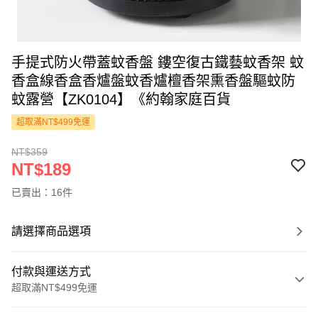
手提式防火帶蓋蚊香盤 鏤空復古鐵藝蚊香架 蚊
香盒線香盒香爐盤蚊香爐檀香架熏香盤驅蚊防
蚊露營【ZK0104】《約翰家庭百貨
超取滿NT$499免運
NT$359
NT$189
已賣出：16件
請選擇商品選項
付款與運送方式
超取滿NT$499免運
付款方式