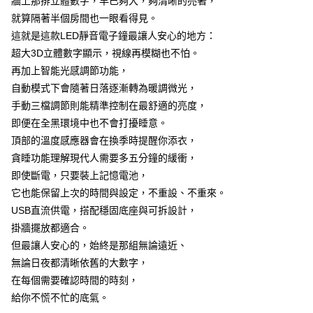
牆上那排立體數字，早已夠大，夠清晰的亮著，
ATM／網路銀行／等多元方式進行付款，方視為交易完成。
7-11取貨(快速到店)
※ 請注意：結帳手續完成當下不需立刻繳費，但若您需要取消訂單，請聯絡
就算隔著半個房間也一眼看得見。
每筆NT$115
購買商品的店家。未經商家同意取消之訂單仍視為有效，需透過AFTEE先享
這就是這款LED靜音電子鐘最讓人安心的地方：
後付繳納相關費用。
超大3D立體數字顯示，視線再模糊也不怕。
宅配
※ 交易是否成功請以「AFTEE先享後付 」之結帳頁面顯示為準，若有關於
是否繳費成功／繳費後需取消欲退款等相關疑問，請聯繫「AFTEE先享後付
再加上智能光感調節功能，
每筆NT$100，滿NT$799(含以上)免運費
客戶支援中心」
https://netprotections.freshdesk.com/support/home
自動模式下會隨著日落逐漸轉為暖調微光，
離島宅配
【注意事項】
手動三檔調節則能精準控制在最舒適的亮度，
１．透過由恩沛科技股份有限公司提供之「AFTEE先享後付」服務完成之交
每筆NT$150
即便在全黑環境中也不會打擾睡意。
易，需依本服務之必要範圍內提供個人資料，並將交易相關給付款項請求債
頂部的溫度感應器會在換季時提醒你添衣，
權轉讓予恩沛科技股份有限公司。
２．關於個人資料處理事宜，請瀏覽以下網址：
貪睡功能理解現代人需要多五分鐘的緩衝，
https://aftee.tw/terms/#terms3
即使斷電，只要裝上記憶電池，
３．未成年的使用者請事先徵得法定代理人或監護人之同意方可使用
「AFTEE先享後付」，若未經同意申辦者引起之損失，本公司不負相關責
它也能保留上次的時間與設定，不重設、不重來。
任。
USB直流供電，搭配穩固底座與可拆設計，
４．使用「AFTEE先享後付」時，將依據個別帳號之用戶狀況，依本公司即
掛牆擺放都適合。
時審查核予不同之上限額度；若仍有額度不足之情形，本公司將視審查結果
請求用戶進行身份認證。
但最讓人安心的，始終是那組無論遠近、
５．嚴禁一人註冊多個帳號或使用他人資訊註冊。若發現惡意使用之情形，
無論日夜都清晰依舊的大數字，
恩沛科技股份有限公司將有權停止該用戶之使用額度並採取法律行動。
在每個需要確認時間的時刻，
給你不慌不忙的底氣。