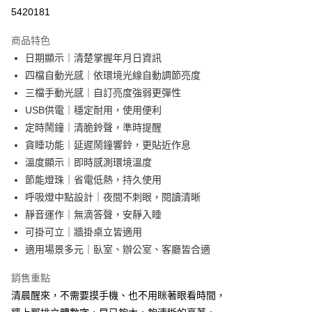
超商取貨付款
5420181
LINE Pay
商品特色
Apple Pay
日期顯示｜清楚掌握年月日資訊
四檔自動光感｜依環境光線自動調節亮度
街口支付
三檔手動光感｜自訂亮度強弱更彈性
悠遊付
USB供電｜穩定耐用，使用便利
定時鬧鐘｜清脆鈴聲，準時提醒
AFTEE先享後付
貪睡功能｜延遲鬧鐘響鈴，更貼近作息
相關說明
溫度顯示｜即時感測環境溫度
【關於「AFTEE先享後付」】
ATM付款
AFTEE先享後付是「在收到商品之後才付款」的支付方式。 讓您購物簡單
節能燈珠｜省電低熱，持久使用
便利好安心！
呼吸燈中點設計｜夜間不刺眼，閱讀清晰
１．簡單：不需註冊會員、不需綁卡、不需儲值。
運送方式
靜音運作｜無滴答聲，安靜入睡
２．便利：只要手機號碼，簡訊認證，即可結帳。
３．安心：先確認商品／服務後，再付款。
全家取貨付款
可掛可立｜牆掛桌立皆適用
適用場景多元｜臥室、辦公室、客廳皆合適
每筆NT$60，滿NT$499(含以上)免運費
【「AFTEE先享後付」結帳流程】
１．於結帳方式選擇「AFTEE先享後付」後，將跳轉至「AFTEE先享後付」
7-11取貨付款
銷售重點
結帳頁面，進行簡訊認證並確認金額後，即可完成結帳。
２．訂單成立數日內，您將收到繳費通知簡訊。
每筆NT$60，滿NT$499(含以上)免運費
清晨醒來，不需要摸手機、也不用眯著眼看時間，
３．收到繳費通知簡訊後14天內，點擊此簡訊中的連結，可透過四大超商／