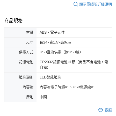
顯示電腦版詳細說明
商品規格
材質
ABS、電子元件
尺寸
長24×寬1.5×高9cm
供電方式
USB直流供電（附USB線）
記憶電池
CR2032鈕扣電池×1顆（商品不含電池，需
自備）
燈珠類別
LED節能燈珠
內容物
內容物電子時鐘×1、USB電源線×1
產地
中國
客服