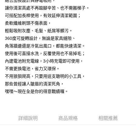
結合加長設計與靜電吸附，
ATM／網路銀行／等多元方式進行付款，方視為交易完成。
7-11取貨(快速到店)
※ 請注意：結帳手續完成當下不需立刻繳費，但若您需要取消訂單，請聯絡
讓你清潔高處不再踮腳辛苦、也不需搬梯子。
每筆NT$115
購買商品的店家。未經商家同意取消之訂單仍視為有效，需透過AFTEE先享
可搭配加長桿使用，有效延伸清潔範圍；
後付繳納相關費用。
柔軟纖維刷頭不傷表面，
宅配
※ 交易是否成功請以「AFTEE先享後付 」之結帳頁面顯示為準，若有關於
是否繳費成功／繳費後需取消欲退款等相關疑問，請聯繫「AFTEE先享後付
輕鬆吸附灰塵、毛髮、紙屑等髒污。
每筆NT$100，滿NT$799(含以上)免運費
客戶支援中心」
https://netprotections.freshdesk.com/support/home
360度可旋轉設計，無論是家具縫隙、
離島宅配
【注意事項】
角落牆邊還是冷氣出風口，都能快速清潔。
１．透過由恩沛科技股份有限公司提供之「AFTEE先享後付」服務完成之交
每筆NT$150
使用後可直接水洗，反覆使用也不易掉毛；
易，需依本服務之必要範圍內提供個人資料，並將交易相關給付款項請求債
內建電池附充電線，3小時充電即可使用，
權轉讓予恩沛科技股份有限公司。
２．關於個人資料處理事宜，請瀏覽以下網址：
不需更換電池，省力又環保。
https://aftee.tw/terms/#terms3
不用狼狽爬高，只要用這支聰明的小工具，
３．未成年的使用者請事先徵得法定代理人或監護人之同意方可使用
「AFTEE先享後付」，若未經同意申辦者引起之損失，本公司不負相關責
那些曾經讓人皺眉的清潔死角，
任。
嘿嘿～現在全是你的得意戰績囉。
４．使用「AFTEE先享後付」時，將依據個別帳號之用戶狀況，依本公司即
時審查核予不同之上限額度；若仍有額度不足之情形，本公司將視審查結果
請求用戶進行身份認證。
５．嚴禁一人註冊多個帳號或使用他人資訊註冊。若發現惡意使用之情形，
恩沛科技股份有限公司將有權停止該用戶之使用額度並採取法律行動。
詳細說明
商品規格
相關推薦