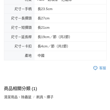
尺寸－手柄
長23.5cm
尺寸－長撢頭
長27cm
尺寸－短撢頭
長21cm
尺寸－延長桿
長19cm／節（共2節）
尺寸－卡扣
長4cm／節（共2節）
產地
中國
客服
商品相關分類 (1)
清潔用品、除蟲鼠
刷具、撢子