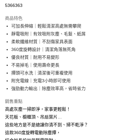
超商取貨付款
5366363
LINE Pay
商品特色
Apple Pay
可加長伸縮｜輕鬆清潔高處無需攀爬
靜電吸附｜有效吸附灰塵、毛髮、紙屑
街口支付
柔軟纖維材質｜不刮傷家具表面
悠遊付
360度旋轉設計｜清潔角落無死角
優良材質｜耐用不易變形
AFTEE先享後付
不易掉毛｜使用壽命更長
相關說明
撢頭可水洗｜清潔後可重複使用
【關於「AFTEE先享後付」】
ATM付款
AFTEE先享後付是「在收到商品之後才付款」的支付方式。 讓您購物簡單
附充電線｜充電3小時即可使用
便利好安心！
強勁動力輸出｜除塵效率高，省時省力
１．簡單：不需註冊會員、不需綁卡、不需儲值。
運送方式
２．便利：只要手機號碼，簡訊認證，即可結帳。
銷售重點
３．安心：先確認商品／服務後，再付款。
全家取貨付款
高處灰塵一掃即淨，家事更輕鬆！
每筆NT$60，滿NT$499(含以上)免運費
【「AFTEE先享後付」結帳流程】
天花板、櫥櫃頂、吊扇葉片…
１．於結帳方式選擇「AFTEE先享後付」後，將跳轉至「AFTEE先享後付」
7-11取貨付款
這些地方是不是總讓你清不到、掃不乾淨？
結帳頁面，進行簡訊認證並確認金額後，即可完成結帳。
２．訂單成立數日內，您將收到繳費通知簡訊。
每筆NT$60，滿NT$499(含以上)免運費
這款360度旋轉電動除塵撢，
３．收到繳費通知簡訊後14天內，點擊此簡訊中的連結，可透過四大超商／