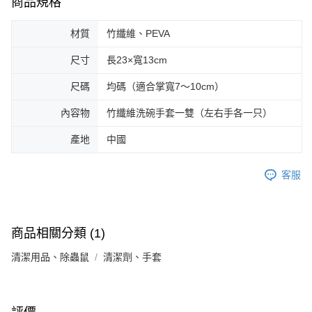
商品規格
材質
竹纖維、PEVA
尺寸
長23×寬13cm
尺碼
均碼（適合掌寬7～10cm）
內容物
竹纖維洗碗手套一雙（左右手各一只）
產地
中國
客服
商品相關分類 (1)
清潔用品、除蟲鼠
清潔劑、手套