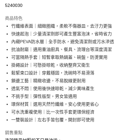
超商取貨付款
5240030
LINE Pay
商品特色
Apple Pay
竹纖維表面｜細緻圈織，柔軟不傷器皿，去汙力更強
快速起泡｜少量清潔劑即可產生豐富泡沫，省時省力
街口支付
內襯PEVA防水層｜全手防水，避免清潔劑或污水滲透
悠遊付
抗油耐磨｜適用重油廚具、餐具、流理台等深度清潔
可當隔熱手套｜短暫拿取熱鍋蓋、碗盤，防燙實用
AFTEE先享後付
掛繩設計｜可懸掛晾乾，收納整齊又衛生
相關說明
鬆緊束口設計｜穿戴穩固，洗碗時不易滑落
【關於「AFTEE先享後付」】
ATM付款
AFTEE先享後付是「在收到商品之後才付款」的支付方式。 讓您購物簡單
鎖邊工藝｜精緻收邊，不易脫線更耐用
便利好安心！
透氣不悶｜使用後快速晾乾，減少異味產生
１．簡單：不需註冊會員、不需綁卡、不需儲值。
運送方式
不挑手型｜彈性版型，男女皆適用
２．便利：只要手機號碼，簡訊認證，即可結帳。
３．安心：先確認商品／服務後，再付款。
全家取貨付款
環保材質｜選用天然竹纖維，安心使用更省心
可水洗重複使用｜比一次性手套更環保經濟
每筆NT$60，滿NT$499(含以上)免運費
【「AFTEE先享後付」結帳流程】
１．於結帳方式選擇「AFTEE先享後付」後，將跳轉至「AFTEE先享後付」
一雙裝設計｜左右手皆包覆，開封即可使用
7-11取貨付款
結帳頁面，進行簡訊認證並確認金額後，即可完成結帳。
２．訂單成立數日內，您將收到繳費通知簡訊。
每筆NT$60，滿NT$499(含以上)免運費
銷售重點
３．收到繳費通知簡訊後14天內，點擊此簡訊中的連結，可透過四大超商／