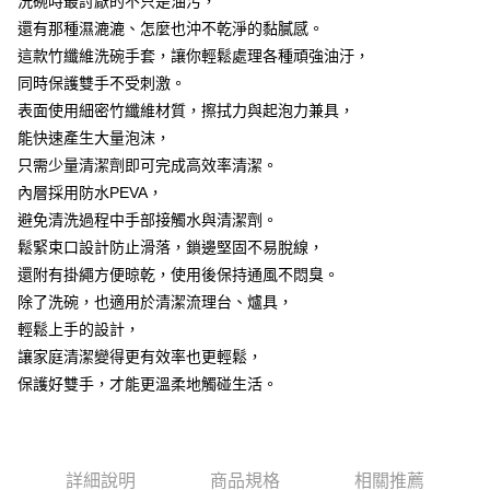
洗碗時最討厭的不只是油污，
ATM／網路銀行／等多元方式進行付款，方視為交易完成。
7-11取貨(快速到店)
※ 請注意：結帳手續完成當下不需立刻繳費，但若您需要取消訂單，請聯絡
還有那種濕漉漉、怎麼也沖不乾淨的黏膩感。
每筆NT$115
購買商品的店家。未經商家同意取消之訂單仍視為有效，需透過AFTEE先享
這款竹纖維洗碗手套，讓你輕鬆處理各種頑強油汙，
後付繳納相關費用。
同時保護雙手不受刺激。
宅配
※ 交易是否成功請以「AFTEE先享後付 」之結帳頁面顯示為準，若有關於
是否繳費成功／繳費後需取消欲退款等相關疑問，請聯繫「AFTEE先享後付
表面使用細密竹纖維材質，擦拭力與起泡力兼具，
每筆NT$100，滿NT$799(含以上)免運費
客戶支援中心」
https://netprotections.freshdesk.com/support/home
能快速產生大量泡沫，
離島宅配
【注意事項】
只需少量清潔劑即可完成高效率清潔。
１．透過由恩沛科技股份有限公司提供之「AFTEE先享後付」服務完成之交
每筆NT$150
內層採用防水PEVA，
易，需依本服務之必要範圍內提供個人資料，並將交易相關給付款項請求債
避免清洗過程中手部接觸水與清潔劑。
權轉讓予恩沛科技股份有限公司。
２．關於個人資料處理事宜，請瀏覽以下網址：
鬆緊束口設計防止滑落，鎖邊堅固不易脫線，
https://aftee.tw/terms/#terms3
還附有掛繩方便晾乾，使用後保持通風不悶臭。
３．未成年的使用者請事先徵得法定代理人或監護人之同意方可使用
「AFTEE先享後付」，若未經同意申辦者引起之損失，本公司不負相關責
除了洗碗，也適用於清潔流理台、爐具，
任。
輕鬆上手的設計，
４．使用「AFTEE先享後付」時，將依據個別帳號之用戶狀況，依本公司即
讓家庭清潔變得更有效率也更輕鬆，
時審查核予不同之上限額度；若仍有額度不足之情形，本公司將視審查結果
請求用戶進行身份認證。
保護好雙手，才能更溫柔地觸碰生活。
５．嚴禁一人註冊多個帳號或使用他人資訊註冊。若發現惡意使用之情形，
恩沛科技股份有限公司將有權停止該用戶之使用額度並採取法律行動。
詳細說明
商品規格
相關推薦