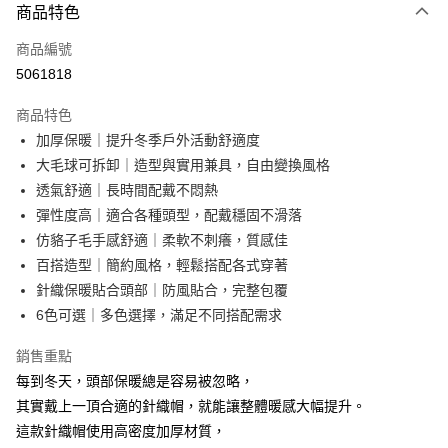
商品特色
信用卡一次付款
商品編號
超商取貨付款
5061818
LINE Pay
商品特色
Apple Pay
加厚保暖｜提升冬季戶外活動舒適度
大毛球可拆卸｜造型與實用兼具，自由變換風格
街口支付
透氣舒適｜長時間配戴不悶熱
悠遊付
彈性度高｜適合各種頭型，配戴穩固不滑落
仿貉子毛手感舒適｜柔軟不刺癢，質感佳
AFTEE先享後付
百搭造型｜簡約風格，輕鬆搭配各式穿著
相關說明
針織保暖貼合頭部｜防風貼合，完整包覆
【關於「AFTEE先享後付」】
ATM付款
AFTEE先享後付是「在收到商品之後才付款」的支付方式。 讓您購物簡單
6色可選｜多色選擇，滿足不同搭配需求
便利好安心！
１．簡單：不需註冊會員、不需綁卡、不需儲值。
銷售重點
運送方式
２．便利：只要手機號碼，簡訊認證，即可結帳。
每到冬天，頭部保暖總是容易被忽略，
３．安心：先確認商品／服務後，再付款。
全家取貨付款
其實戴上一頂合適的針織帽，就能讓整體暖感大幅提升。
每筆NT$60，滿NT$499(含以上)免運費
【「AFTEE先享後付」結帳流程】
這款針織帽使用高密度加厚材質，
１．於結帳方式選擇「AFTEE先享後付」後，將跳轉至「AFTEE先享後付」