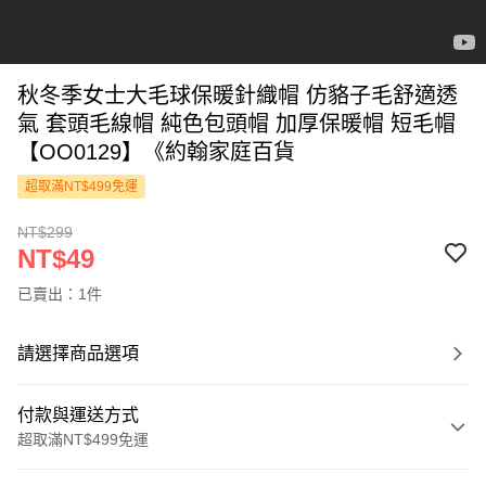
秋冬季女士大毛球保暖針織帽 仿貉子毛舒適透
氣 套頭毛線帽 純色包頭帽 加厚保暖帽 短毛帽
【OO0129】《約翰家庭百貨
超取滿NT$499免運
NT$299
NT$49
已賣出：1件
請選擇商品選項
付款與運送方式
超取滿NT$499免運
付款方式