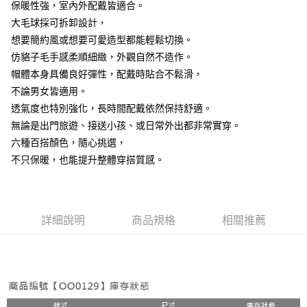
7-11取貨付款
保暖性強，室內外配戴皆適合。
結帳頁面，進行簡訊認證並確認金額後，即可完成結帳。
２．訂單成立數日內，您將收到繳費通知簡訊。
每筆NT$60，滿NT$499(含以上)免運費
大毛球採可拆卸設計，
３．收到繳費通知簡訊後14天內，點擊此簡訊中的連結，可透過四大超商／
想要簡約風或想要可愛造型都能輕鬆切換。
ATM／網路銀行／等多元方式進行付款，方視為交易完成。
7-11取貨(快速到店)
※ 請注意：結帳手續完成當下不需立刻繳費，但若您需要取消訂單，請聯絡
仿貉子毛手感柔順細緻，外觀自然不造作。
每筆NT$115
購買商品的店家。未經商家同意取消之訂單仍視為有效，需透過AFTEE先享
帽體本身具備良好彈性，配戴時貼合不鬆滑，
後付繳納相關費用。
不論男女皆適用。
宅配
※ 交易是否成功請以「AFTEE先享後付 」之結帳頁面顯示為準，若有關於
是否繳費成功／繳費後需取消欲退款等相關疑問，請聯繫「AFTEE先享後付
透氣度也特別強化，長時間配戴依然保持舒適。
每筆NT$100，滿NT$799(含以上)免運費
客戶支援中心」
https://netprotections.freshdesk.com/support/home
無論是出門旅遊、接送小孩、或日常外出都非常實穿。
離島宅配
【注意事項】
六種百搭顏色，隨心挑選，
１．透過由恩沛科技股份有限公司提供之「AFTEE先享後付」服務完成之交
每筆NT$150
不只保暖，也能提升整體穿搭質感。
易，需依本服務之必要範圍內提供個人資料，並將交易相關給付款項請求債
權轉讓予恩沛科技股份有限公司。
２．關於個人資料處理事宜，請瀏覽以下網址：
https://aftee.tw/terms/#terms3
３．未成年的使用者請事先徵得法定代理人或監護人之同意方可使用
詳細說明
商品規格
相關推薦
「AFTEE先享後付」，若未經同意申辦者引起之損失，本公司不負相關責
任。
４．使用「AFTEE先享後付」時，將依據個別帳號之用戶狀況，依本公司即
時審查核予不同之上限額度；若仍有額度不足之情形，本公司將視審查結果
請求用戶進行身份認證。
５．嚴禁一人註冊多個帳號或使用他人資訊註冊。若發現惡意使用之情形，
恩沛科技股份有限公司將有權停止該用戶之使用額度並採取法律行動。