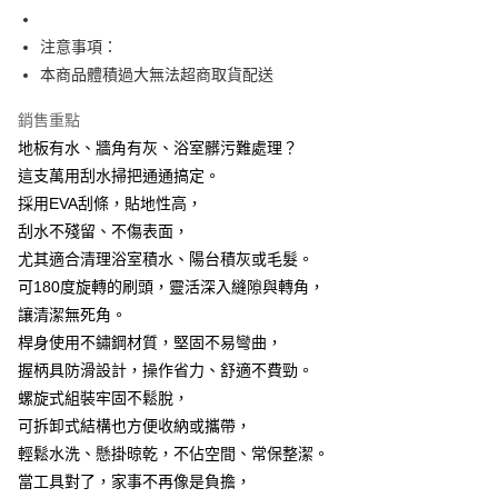
7-11取貨付款
結帳頁面，進行簡訊認證並確認金額後，即可完成結帳。
２．訂單成立數日內，您將收到繳費通知簡訊。
每筆NT$60，滿NT$499(含以上)免運費
注意事項：
３．收到繳費通知簡訊後14天內，點擊此簡訊中的連結，可透過四大超商／
ATM／網路銀行／等多元方式進行付款，方視為交易完成。
本商品體積過大無法超商取貨配送
7-11取貨(快速到店)
※ 請注意：結帳手續完成當下不需立刻繳費，但若您需要取消訂單，請聯絡
每筆NT$115
購買商品的店家。未經商家同意取消之訂單仍視為有效，需透過AFTEE先享
銷售重點
後付繳納相關費用。
地板有水、牆角有灰、浴室髒污難處理？
宅配
※ 交易是否成功請以「AFTEE先享後付 」之結帳頁面顯示為準，若有關於
是否繳費成功／繳費後需取消欲退款等相關疑問，請聯繫「AFTEE先享後付
這支萬用刮水掃把通通搞定。
每筆NT$100，滿NT$799(含以上)免運費
客戶支援中心」
https://netprotections.freshdesk.com/support/home
採用EVA刮條，貼地性高，
離島宅配
【注意事項】
刮水不殘留、不傷表面，
１．透過由恩沛科技股份有限公司提供之「AFTEE先享後付」服務完成之交
每筆NT$150
尤其適合清理浴室積水、陽台積灰或毛髮。
易，需依本服務之必要範圍內提供個人資料，並將交易相關給付款項請求債
可180度旋轉的刷頭，靈活深入縫隙與轉角，
權轉讓予恩沛科技股份有限公司。
２．關於個人資料處理事宜，請瀏覽以下網址：
讓清潔無死角。
https://aftee.tw/terms/#terms3
桿身使用不鏽鋼材質，堅固不易彎曲，
３．未成年的使用者請事先徵得法定代理人或監護人之同意方可使用
「AFTEE先享後付」，若未經同意申辦者引起之損失，本公司不負相關責
握柄具防滑設計，操作省力、舒適不費勁。
任。
螺旋式組裝牢固不鬆脫，
４．使用「AFTEE先享後付」時，將依據個別帳號之用戶狀況，依本公司即
可拆卸式結構也方便收納或攜帶，
時審查核予不同之上限額度；若仍有額度不足之情形，本公司將視審查結果
請求用戶進行身份認證。
輕鬆水洗、懸掛晾乾，不佔空間、常保整潔。
５．嚴禁一人註冊多個帳號或使用他人資訊註冊。若發現惡意使用之情形，
當工具對了，家事不再像是負擔，
恩沛科技股份有限公司將有權停止該用戶之使用額度並採取法律行動。