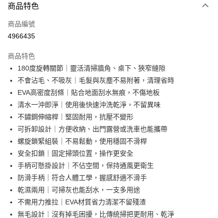
商品特色
信用卡一次付款
商品編號
超商取貨付款
4966435
LINE Pay
商品特色
Apple Pay
180度旋轉關節｜靈活清掃牆角、桌下、狹窄縫隙
不會沾毛、不吸灰｜毛髮與灰塵不易附著，清理省時
街口支付
EVA高密度刮條｜貼合地面刮水無痕，不傷地板
悠遊付
清水一沖即淨｜使用後快速沖洗乾淨，不留異味
不鏽鋼伸縮桿｜堅固耐用，抗壓不變形
AFTEE先享後付
可拆卸設計｜方便收納、出門露營或洗車也能攜帶
相關說明
螺旋鎖緊組裝｜不易鬆動，使用穩固不滑桿
【關於「AFTEE先享後付」】
ATM付款
AFTEE先享後付是「在收到商品之後才付款」的支付方式。 讓您購物簡單
安全扣鎖｜固定掃頭位置，操作更安全
便利好安心！
手柄可懸掛設計｜不佔空間，保持通風更衛生
１．簡單：不需註冊會員、不需綁卡、不需儲值。
運送方式
防滑手柄｜符合人體工學，握感舒適不滑手
２．便利：只要手機號碼，簡訊認證，即可結帳。
３．安心：先確認商品／服務後，再付款。
全家取貨付款
乾濕兩用｜可掃灰也能刮水，一支多用途
不需用力推拉｜EVA材質省力清潔不留殘渣
每筆NT$60，滿NT$499(含以上)免運費
【「AFTEE先享後付」結帳流程】
１．於結帳方式選擇「AFTEE先享後付」後，將跳轉至「AFTEE先享後付」
無毛設計｜沒有掉毛困擾，比傳統掃把更耐用、乾淨