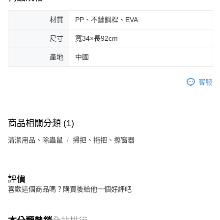
材質
PP、不鏽鋼桿、EVA
尺寸
寬34×長92cm
產地
中國
客服
商品相關分類 (1)
清潔用品、除蟲鼠
掃把、拖把、擦窗器
評價
喜歡這個商品嗎？購買後給他一個好評吧