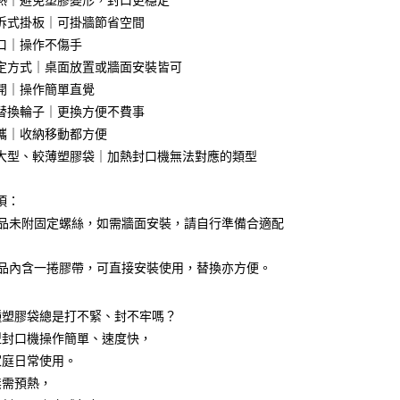
熱｜避免塑膠變形，封口更穩定
拆式掛板｜可掛牆節省空間
口｜操作不傷手
享後付
定方式｜桌面放置或牆面安裝皆可
開｜操作簡單直覺
FTEE先享後付」】
替換輪子｜更換方便不費事
先享後付是「在收到商品之後才付款」的支付方式。 讓您購物簡單
心！
攜｜收納移動都方便
：不需註冊會員、不需綁卡、不需儲值。
大型、較薄塑膠袋｜加熱封口機無法對應的類型
：只要手機號碼，簡訊認證，即可結帳。
：先確認商品／服務後，再付款。
項：
付款
EE先享後付」結帳流程】
本商品未附固定螺絲，如需牆面安裝，請自行準備合適配
0，滿NT$499(含以上)免運費
方式選擇「AFTEE先享後付」後，將跳轉至「AFTEE先享後
頁面，進行簡訊認證並確認金額後，即可完成結帳。
付款
成立數日內，您將收到繳費通知簡訊。
本商品內含一捲膠帶，可直接安裝使用，替換亦方便。
費通知簡訊後14天內，點擊此簡訊中的連結，可透過四大超商
0，滿NT$499(含以上)免運費
網路銀行／等多元方式進行付款，方視為交易完成。
：結帳手續完成當下不需立刻繳費，但若您需要取消訂單，請聯
種塑膠袋總是打不緊、封不牢嗎？
(快速到店)
的店家。未經商家同意取消之訂單仍視為有效，需透過AFTEE
型封口機操作簡單、速度快，
繳納相關費用。
15
否成功請以「AFTEE先享後付 」之結帳頁面顯示為準，若有關於
家庭日常使用。
功／繳費後需取消欲退款等相關疑問，請聯繫「AFTEE先享後
無需預熱，
援中心」
https://netprotections.freshdesk.com/support/home
00，滿NT$799(含以上)免運費