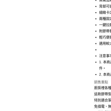
無需加
背部可
悠遊付
細緻卡
AFTEE先
兩種固
相關說明
一鍵拉
【關於「A
ATM付款
附膠帶
AFTEE
便利好安
輕巧便
１．簡單
適用較
２．便利
運送方式
３．安心
注意事
全家取貨
【「AFT
1. 
每筆NT$6
１．於結帳
付」結帳
件。
7-11取貨
２．訂單
2. 
３．收到繳
每筆NT$6
／ATM／
銷售重點
※ 請注意
廚房裡各
7-11取貨
絡購買商品
這款膠帶
先享後付
每筆NT$1
※ 交易是
特別適合
是否繳費成
宅配
免插電、
付客戶支
每筆NT$1