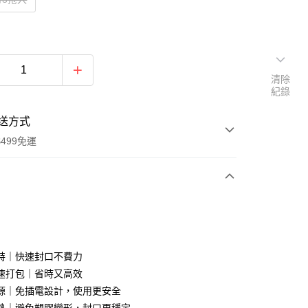
清除
紀錄
送方式
499免運
次付款
付款
特｜快速封口不費力
速打包｜省時又高效
源｜免插電設計，使用更安全