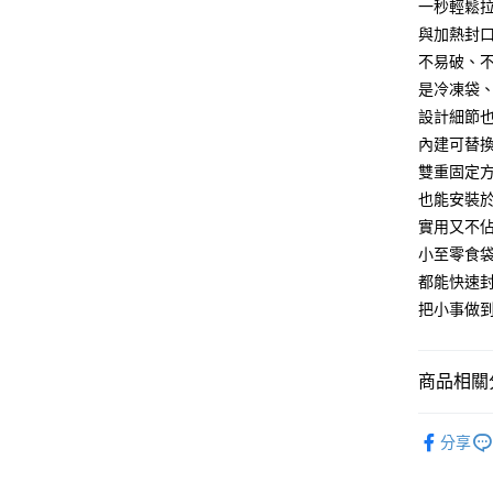
一秒輕鬆
【注意事
與加熱封
離島宅配
１．透過由
不易破、
交易，需
每筆NT$1
求債權轉
是冷凍袋
２．關於
設計細節
https://aft
內建可替
３．未成
「AFTE
雙重固定
任。
也能安裝
４．使用「
即時審查
實用又不
結果請求
小至零食
５．嚴禁
都能快速
形，恩沛
動。
把小事做
商品相關分
廚房收納
分享