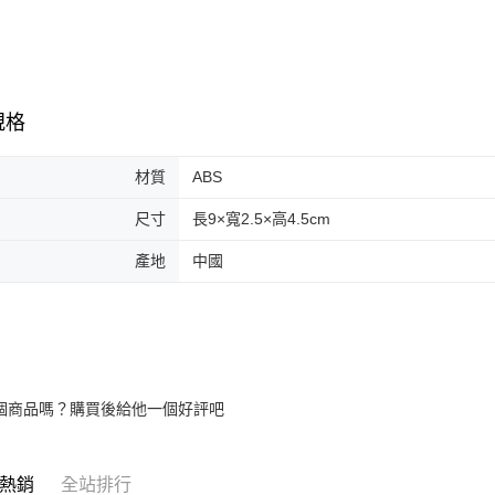
規格
材質
ABS
尺寸
長9×寬2.5×高4.5cm
產地
中國
個商品嗎？購買後給他一個好評吧
熱銷
全站排行