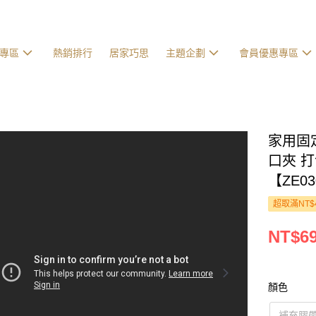
專區
熱銷排行
居家巧思
主題企劃
會員優惠專區
家用固
口夾 
【ZE0
超取滿NT$
NT$6
顏色
補充膠