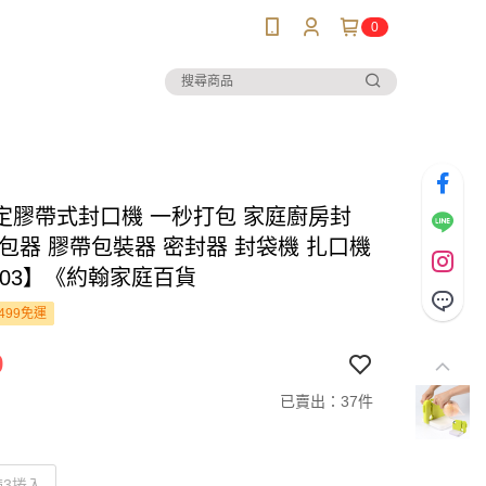
0
定膠帶式封口機 一秒打包 家庭廚房封
打包器 膠帶包裝器 密封器 封袋機 扎口機
303】《約翰家庭百貨
499免運
9
已賣出：37件
帶3捲入