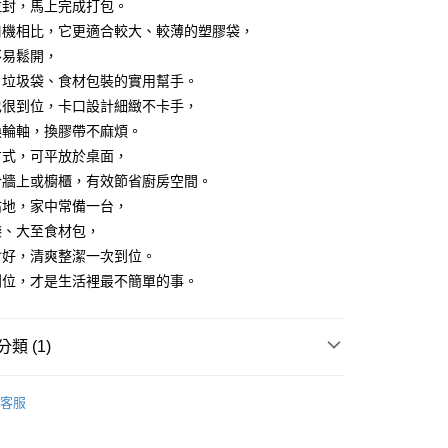
拉封，馬上完成打包。
項】
口機相比，它更適合較大、較薄的塑膠袋，
恩沛科技股份有限公司提供之「AFTEE先享後付」服務完成之
不易鬆開，
依本服務之必要範圍內提供個人資料，並將交易相關給付款項請
50
讓予恩沛科技股份有限公司。
、垃圾袋、食材包裝的實用幫手。
個人資料處理事宜，請瀏覽以下網址：
也很到位，卡口設計細緻不卡手，
ee.tw/terms/#terms3
換輪軸，換膠帶不麻煩。
年的使用者請事先徵得法定代理人或監護人之同意方可使用
E先享後付」，若未經同意申辦者引起之損失，本公司不負相關責
方式，可平放於桌面，
於牆上或櫥櫃，有效節省廚房空間。
AFTEE先享後付」時，將依據個別帳號之用戶狀況，依本公司
核予不同之上限額度；若仍有額度不足之情形，本公司將視審查
佔地，家中常備一台，
用戶進行身份認證。
袋、大至食材包，
一人註冊多個帳號或使用他人資訊註冊。若發現惡意使用之情
封好，清爽整潔一次到位。
科技股份有限公司將有權停止該用戶之使用額度並採取法律行
到位，才是生活裡最不簡單的事。
類 (1)
儲物罐、保鮮盒、袋、蓋
客服