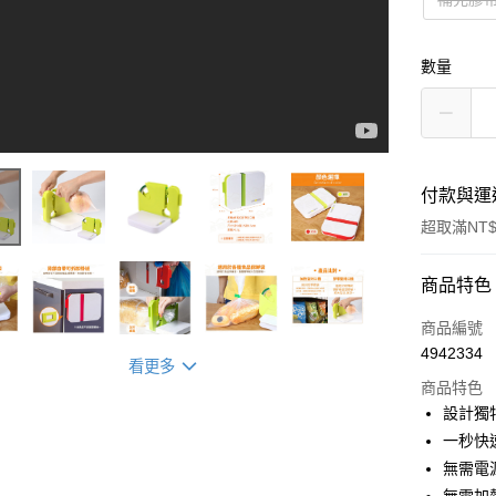
數量
付款與運
超取滿NT$
付款方式
商品特色
信用卡一
商品編號
4942334
超商取貨
看更多
商品特色
LINE Pay
設計獨
一秒快
Apple Pay
無需電
街口支付