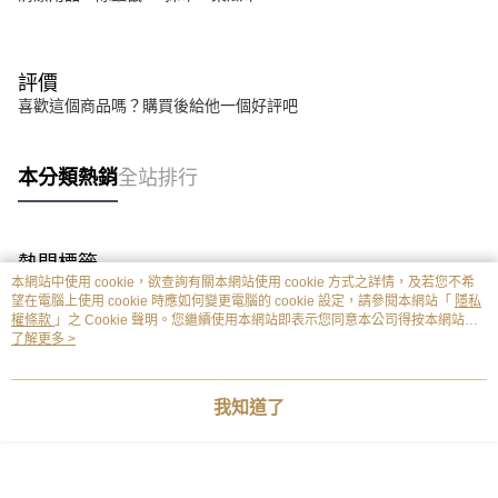
評價
喜歡這個商品嗎？購買後給他一個好評吧
本分類熱銷
全站排行
熱門標籤
本網站中使用 cookie，欲查詢有關本網站使用 cookie 方式之詳情，及若您不希
望在電腦上使用 cookie 時應如何變更電腦的 cookie 設定，請參閱本網站「
隱私
權條款
」之 Cookie 聲明。您繼續使用本網站即表示您同意本公司得按本網站使
用條款之 Cookie 聲明使用 cookie。
了解更多 >
我知道了