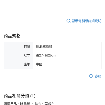
顯示電腦版詳細說明
商品規格
材質
珊瑚絨纖維
尺寸
長27×寬25cm
產地
中國
客服
商品相關分類 (1)
清潔用品、除蟲鼠
抹布、菜瓜布