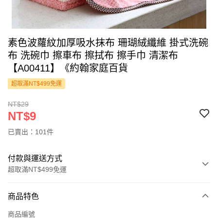
素色波蘿紋加厚吸水抹布 珊瑚絨纖維 掛式洗碗
布 洗碗巾 擦車布 擦拭布 擦手巾 清潔布
【A00411】《約翰家庭百貨
超取滿NT$499免運
NT$29
NT$9
已賣出：101件
付款與運送方式
超取滿NT$499免運
付款方式
商品特色
信用卡一次付款
商品編號