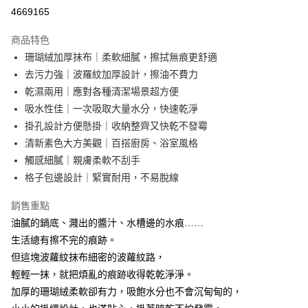
超商取貨付款
4669165
LINE Pay
商品特色
Apple Pay
珊瑚絨加厚抹布｜柔軟細膩，擦拭無痕更舒適
去污力強｜波羅紋加厚設計，擦油不費力
街口支付
乾濕兩用｜應對各種清潔場景超方便
悠遊付
吸水性佳｜一次吸取大量水分，快速乾淨
掛孔設計方便懸掛｜收納整齊又快乾不發霉
AFTEE先享後付
清新素色大方美觀｜百搭廚房、浴室風格
相關說明
觸感細膩｜親膚柔軟不刮手
【關於「AFTEE先享後付」】
ATM付款
AFTEE先享後付是「在收到商品之後才付款」的支付方式。 讓您購物簡單
格子包邊設計｜緊實耐用，不易脫線
便利好安心！
１．簡單：不需註冊會員、不需綁卡、不需儲值。
銷售重點
運送方式
２．便利：只要手機號碼，簡訊認證，即可結帳。
油膩的鍋底、濺出的醬汁、水槽邊的水痕……
３．安心：先確認商品／服務後，再付款。
全家取貨付款
生活總有擦不完的痕跡。
每筆NT$60，滿NT$499(含以上)免運費
【「AFTEE先享後付」結帳流程】
但這塊波蘿紋抹布細密的波蘿紋路，
１．於結帳方式選擇「AFTEE先享後付」後，將跳轉至「AFTEE先享後付」
7-11取貨付款
輕輕一抹，就把煩亂的痕跡收得乾乾淨淨。
結帳頁面，進行簡訊認證並確認金額後，即可完成結帳。
２．訂單成立數日內，您將收到繳費通知簡訊。
每筆NT$60，滿NT$499(含以上)免運費
加厚的珊瑚絨柔軟卻有力，吸飽水分也不會沉甸甸的，
３．收到繳費通知簡訊後14天內，點擊此簡訊中的連結，可透過四大超商／