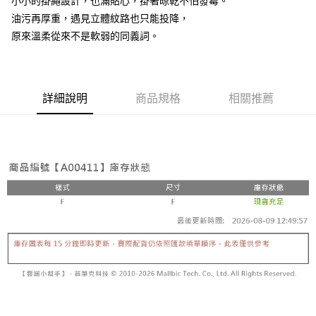
小小的掛繩設計，也滿貼心，掛著晾乾不怕發霉。
ATM／網路銀行／等多元方式進行付款，方視為交易完成。
7-11取貨(快速到店)
※ 請注意：結帳手續完成當下不需立刻繳費，但若您需要取消訂單，請聯絡
油污再厚重，遇見立體紋路也只能投降，
每筆NT$115
購買商品的店家。未經商家同意取消之訂單仍視為有效，需透過AFTEE先享
原來溫柔從來不是軟弱的同義詞。
後付繳納相關費用。
宅配
※ 交易是否成功請以「AFTEE先享後付 」之結帳頁面顯示為準，若有關於
是否繳費成功／繳費後需取消欲退款等相關疑問，請聯繫「AFTEE先享後付
每筆NT$100，滿NT$799(含以上)免運費
客戶支援中心」
https://netprotections.freshdesk.com/support/home
詳細說明
商品規格
相關推薦
離島宅配
【注意事項】
１．透過由恩沛科技股份有限公司提供之「AFTEE先享後付」服務完成之交
每筆NT$150
易，需依本服務之必要範圍內提供個人資料，並將交易相關給付款項請求債
權轉讓予恩沛科技股份有限公司。
２．關於個人資料處理事宜，請瀏覽以下網址：
https://aftee.tw/terms/#terms3
３．未成年的使用者請事先徵得法定代理人或監護人之同意方可使用
「AFTEE先享後付」，若未經同意申辦者引起之損失，本公司不負相關責
任。
４．使用「AFTEE先享後付」時，將依據個別帳號之用戶狀況，依本公司即
時審查核予不同之上限額度；若仍有額度不足之情形，本公司將視審查結果
請求用戶進行身份認證。
５．嚴禁一人註冊多個帳號或使用他人資訊註冊。若發現惡意使用之情形，
恩沛科技股份有限公司將有權停止該用戶之使用額度並採取法律行動。