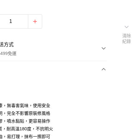
清除
紀錄
送方式
499免運
次付款
付款
康，無毒害氣味，使用安全
明，完全不影響原裝修風格
膠，噴水黏貼，更容易操作
材質，耐高溫180度，不抗明火
油，易打理，抹布一擦即可