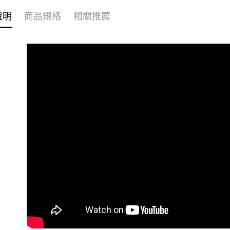
離島宅配
１．透過由
交易，需
每筆NT$1
說明
商品規格
相關推薦
求債權轉
２．關於
https://aft
３．未成
「AFTE
任。
４．使用「
即時審查
結果請求
５．嚴禁
形，恩沛
動。