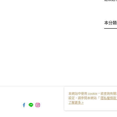
本分類
本網站中使用 cookie，欲查詢有關
設定，請參閱本網站「
隱私權條款
使用 cookie。
了解更多 >