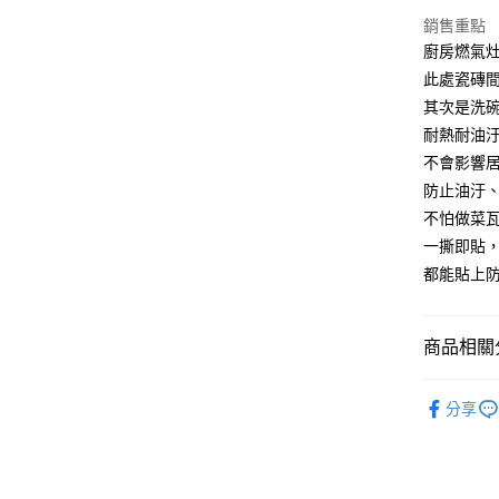
銷售重點
AFTEE先
廚房燃氣
相關說明
此處瓷磚
【關於「A
ATM付款
其次是洗
AFTEE
便利好安
耐熱耐油
１．簡單
不會影響
２．便利
運送方式
３．安心
防止油汙、
全家取貨
不怕做菜
【「AFT
每筆NT$6
一撕即貼
１．於結帳
付」結帳
都能貼上
7-11取貨
２．訂單
３．收到繳
每筆NT$6
／ATM／
商品相關分
※ 請注意
7-11取貨
絡購買商品
先享後付
每筆NT$1
居家裝飾
※ 交易是
分享
是否繳費成
宅配
付客戶支
每筆NT$1
【注意事