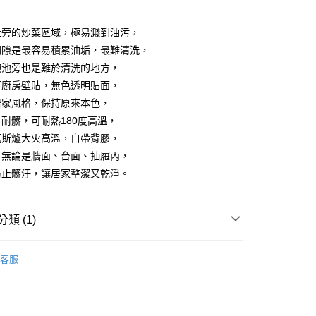
享後付
灶旁的炒菜區域，極易濺到油污，
間隙是最容易積累油垢，最難清洗，
FTEE先享後付」】
碗池旁也是難於清洗的地方，
先享後付是「在收到商品之後才付款」的支付方式。 讓您購物簡單
心！
汙廚房壁貼，無色透明貼面，
：不需註冊會員、不需綁卡、不需儲值。
居家風格，保持原來本色，
：只要手機號碼，簡訊認證，即可結帳。
：先確認商品／服務後，再付款。
耐髒，可耐熱180度高溫，
付款
瓦斯爐大火高溫，自帶背膠，
EE先享後付」結帳流程】
0，滿NT$499(含以上)免運費
，無論是牆面、台面、抽屜內，
方式選擇「AFTEE先享後付」後，將跳轉至「AFTEE先享後
頁面，進行簡訊認證並確認金額後，即可完成結帳。
防止髒汙，讓居家整潔又乾淨。
付款
成立數日內，您將收到繳費通知簡訊。
費通知簡訊後14天內，點擊此簡訊中的連結，可透過四大超商
0，滿NT$499(含以上)免運費
網路銀行／等多元方式進行付款，方視為交易完成。
類 (1)
：結帳手續完成當下不需立刻繳費，但若您需要取消訂單，請聯
(快速到店)
的店家。未經商家同意取消之訂單仍視為有效，需透過AFTEE
繳納相關費用。
15
、家具
牆貼、地貼、磚貼
否成功請以「AFTEE先享後付 」之結帳頁面顯示為準，若有關於
客服
功／繳費後需取消欲退款等相關疑問，請聯繫「AFTEE先享後
援中心」
https://netprotections.freshdesk.com/support/home
00，滿NT$799(含以上)免運費
項】