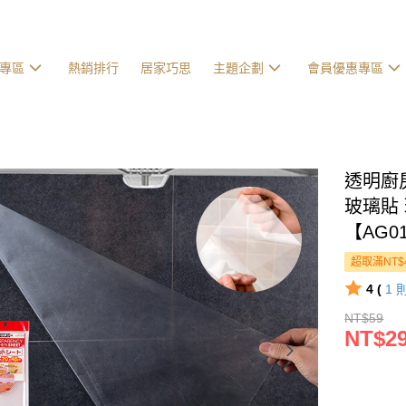
專區
熱銷排行
居家巧思
主題企劃
會員優惠專區
透明廚
玻璃貼
【AG0
超取滿NT$
4 (
1
NT$59
NT$2