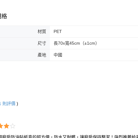
規格
材質
PET
尺寸
長70x寬45cm（±1cm）
產地
中國
1
則評價
)
明廚房防油貼紙真的超方便，防水又耐髒，讓廚房保持整潔！強烈推薦給