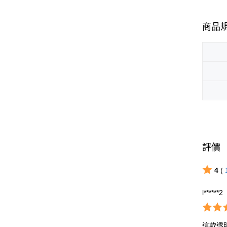
商品
評價
4
(
l******2
這款透