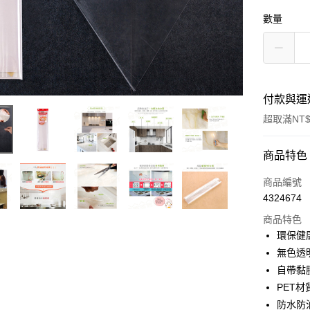
數量
付款與運
超取滿NT$
付款方式
商品特色
信用卡一
商品編號
4324674
超商取貨
商品特色
LINE Pay
環保健
無色透
Apple Pay
自帶黏
街口支付
PET
防水防
悠遊付