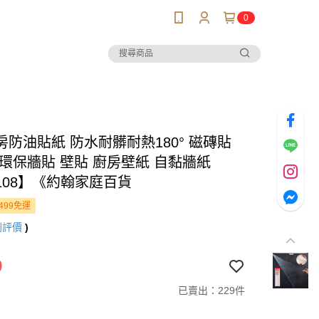
0
房防油貼紙 防水耐髒耐熱180° 磁磚貼
 環保牆貼 壁貼 廚房壁紙 自黏牆紙
108】《約翰家庭百貨
499免運
則評價
)
9
已賣出：229件